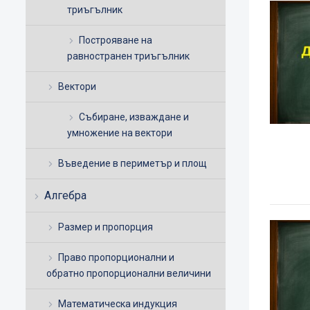
триъгълник
Построяване на
равностранен триъгълник
Вектори
Събиране, изваждане и
умножение на вектори
Въведение в периметър и площ
Алгебра
Размер и пропорция
Право пропорционални и
обратно пропорционални величини
Математическа индукция