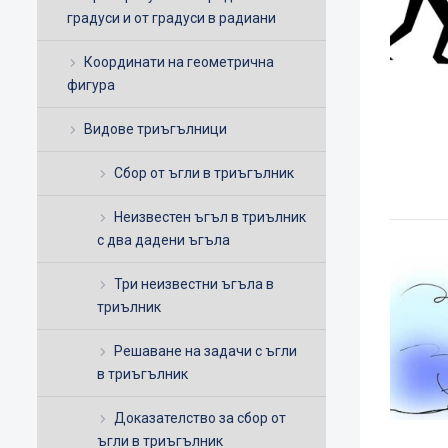
градуси и от градуси в радиани
Координати на геометрична
фигура
Видове триъгълници
Сбор от ъгли в триъгълник
Неизвестен ъгъл в триълник
с два дадени ъгъла
Три неизвестни ъгъла в
триълник
Решаване на задачи с ъгли
в триъгълник
Доказателство за сбор от
ъгли в триъгълник