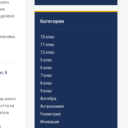
която
 на
еделено
Категории
а
значава,
10 клас
11 клас
12 клас
5 клас
6 клас
ас
,
8
7 клас
8 клас
9 клас
Алгебра
а, която
стта за
Астрономия
ата в
Геометрия
Иновации
е