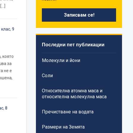
[…]
 клас
,
9
Последни пет публикации
, която
Молекули и йони
шва за
а не е
Соли
ршена,
Относителна атомна маса и
относителна молекулна маса
ас
,
8
Пречистване на водата
Размери на Земята