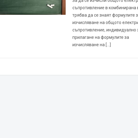
За да се изчисли общото елект
съпротивление в комбинирана 
трябва да се знаят формулите 
изчисляване на общото електр
съпротивление, индивидуално з
прилагане на формулите за
изчисляване на […]