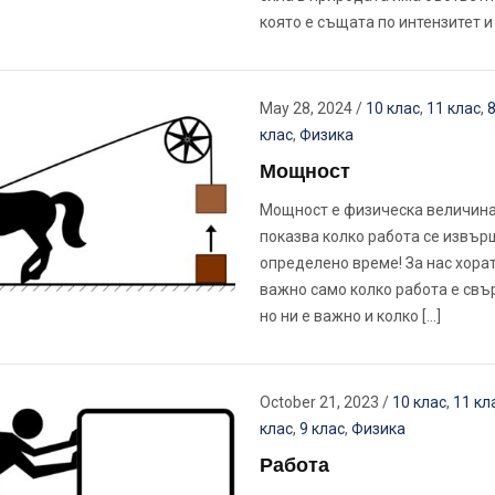
която е същата по интензитет и 
May 28, 2024
/
10 клас
,
11 клас
,
8
клас
,
Физика
Мощност
Мощност е физическа величина
показва колко работа се извър
определено време! За нас хорат
важно само колко работа е свъ
но ни е важно и колко […]
October 21, 2023
/
10 клас
,
11 кл
клас
,
9 клас
,
Физика
Работа