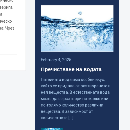
рическо
верига,
за
ическо
а: Чрез
February 4, 2025
Пречистване на водата
Питейната вода има особен вкус,
който се придава от разтворените в
нея вещества. В естествената вода
може да се разтвори по-малко или
по-голямо количество различни
вещества. В зависимост от
количеството […]