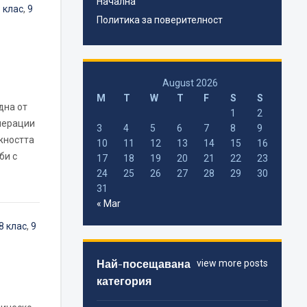
Начална
 клас
,
9
Политика за поверителност
August 2026
M
T
W
T
F
S
S
дна от
1
2
перации
3
4
5
6
7
8
9
жността
10
11
12
13
14
15
16
би с
17
18
19
20
21
22
23
24
25
26
27
28
29
30
31
« Mar
8 клас
,
9
Най-посещавана
view more posts
категория