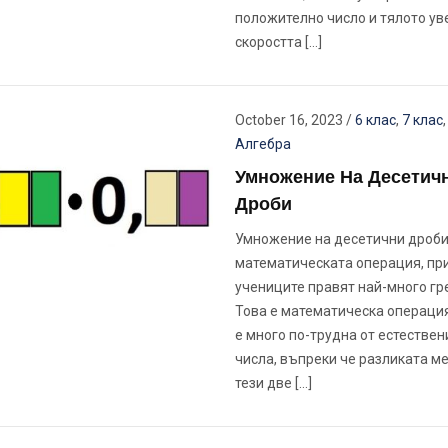
положително число и тялото у
скоростта […]
October 16, 2023
/
6 клас
,
7 клас
Алгебра
Умножение На Десетич
Дроби
Умножение на десетични дроби
математическата операция, при
учениците правят най-много гр
Това е математическа операция
е много по-трудна от естествен
числа, въпреки че разликата м
тези две […]