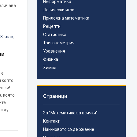
Информатика
величава
Логически игри
Приложна математика
Рецепти
Статистика
,
8 клас
,
Тригонометрия
Уравнения
ни
Физика
Химия
 е
 която
ешки!
, която
Страници
ите
ежду
За “Математика за всички”
Контакт
Най-новото съдържание