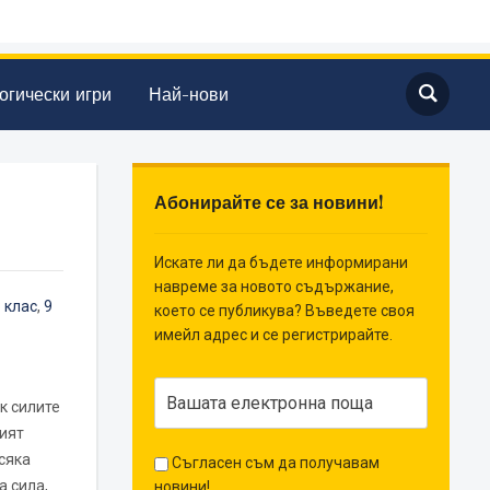
огически игри
Най-нови
Абонирайте се за новини!
Искате ли да бъдете информирани
навреме за новото съдържание,
 клас
,
9
което се публикува? Въведете своя
имейл адрес и се регистрирайте.
к силите
ият
всяка
Съгласен съм да получавам
а сила,
новини!