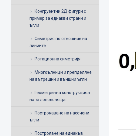
Конгруентни 2Д фигури с
пример за еднакви страни и
ъгли
Симетрия по отношние на
линиите
Ротационна симетријя
Многоълници и препделяне
на вътрешни и външни ъгли
Геометрична конструкцияа
на ъглополовяща
Построяаване на насочени
ъгли
Построяане на еднакъв