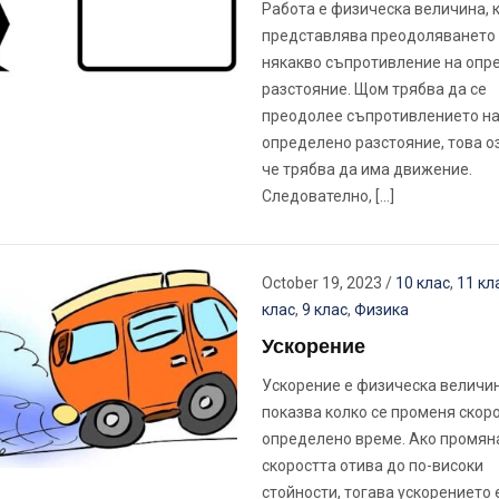
Работа е физическа величина, 
представлява преодоляването
някакво съпротивление на опр
разстояние. Щом трябва да се
преодолее съпротивлението н
определено разстояние, това о
че трябва да има движение.
Следователно, […]
October 19, 2023
/
10 клас
,
11 кл
клас
,
9 клас
,
Физика
Ускорение
Ускорение е физическа величин
показва колко се променя скоро
определено време. Ако промян
скоростта отива до по-високи
стойности, тогава ускорението 