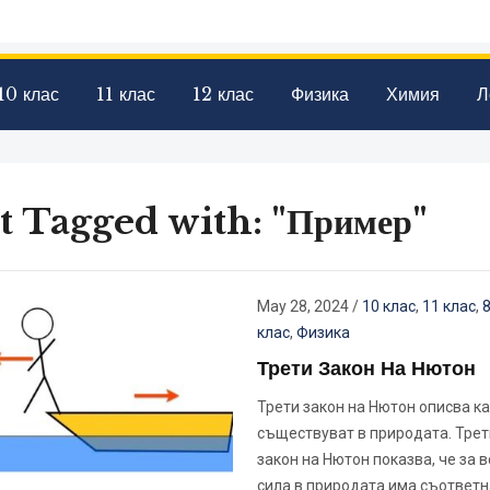
10 клас
11 клас
12 клас
Физика
Химия
Л
t Tagged with: "Пример"
May 28, 2024
/
10 клас
,
11 клас
,
8
клас
,
Физика
Трети Закон На Нютон
Трети закон на Нютон описва ка
съществуват в природата. Трет
закон на Нютон показва, че за 
сила в природата има съответн