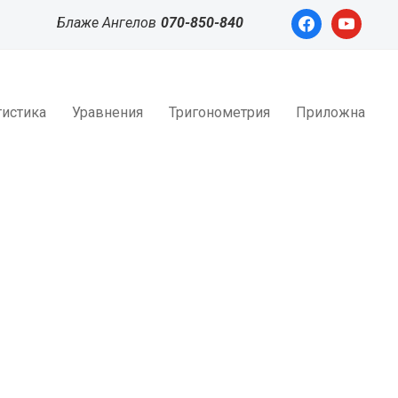
facebook
youtube
Блаже Ангелов
070-850-840
тистика
Уравнения
Тригонометрия
Приложна