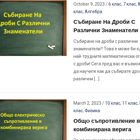
October 9, 2023
/
6 клас
,
7 клас
,
8
клас
,
Алгебра
Събиране На Дроби С
Различни Знаменатели
Събиране на дроби с различни
знаменатели? Това е може би е
най-трудните математически о
с дроби! Сега пред вас е възмо
да научите как да събирате дро
различни […]
March 2, 2023
/
10 клас
,
11 клас
,
клас
,
Физика
Общo съпротивление в
комбинирана верига