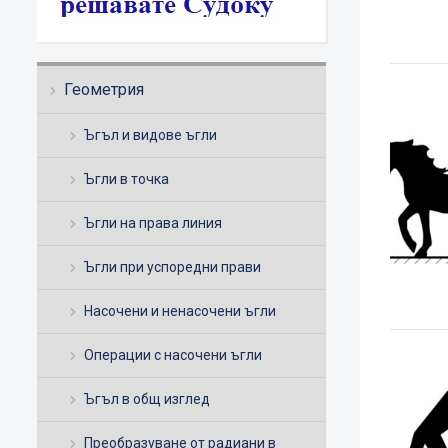
Геометрия
Ъгъл и видове ъгли
Ъгли в точка
Ъгли на права линия
Ъгли при успоредни прави
Насочени и ненасочени ъгли
Операции с насочени ъгли
Ъгъл в общ изглед
Преобразуване от радиани в