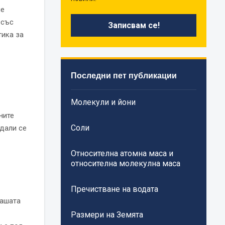
ме
 със
тика за
Последни пет публикации
Молекули и йони
ните
Соли
дали се
Относителна атомна маса и
относителна молекулна маса
Пречистване на водата
нашата
Размери на Земята