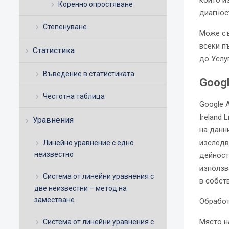
който и
Коренно опростяване
диагнос
Степенуване
Може съ
всеки п
Статистика
до Услу
Въведение в статистиката
Googl
Честотна таблица
Google A
Ireland 
Уравнения
на данн
изследв
Линейно уравнение с едно
неизвестно
дейностт
използв
Система от линейни уравнения с
в собст
две неизвестни – метод на
заместване
Обработ
Място н
Система от линейни уравнения с