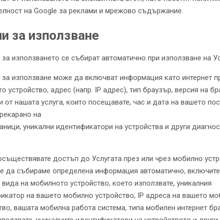
елност на Google за реклами и мрежово съдържание.
и за използване
 за използването се събират автоматично при използване на Ус
 за използване може да включват информация като интернет п
о устройство, адрес (напр. IP адрес), тип браузър, версия на бр
и от нашата услуга, които посещавате, час и дата на вашето по
прекарано на
раници, уникални идентификатори на устройства и други диагно
осъществявате достъп до Услугата през или чрез мобилно устр
е да събираме определена информация автоматично, включите
, вида на мобилното устройство, което използвате, уникалния
икатор на вашето мобилно устройство, IP адреса на вашето м
тво, вашата мобилна работа система, типа мобилен интернет бр