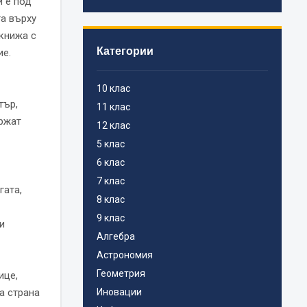
и е под
а върху
 книжа с
Категории
ие.
10 клас
тър,
11 клас
ържат
12 клас
5 клас
6 клас
7 клас
гата,
8 клас
9 клас
и
Алгебра
Астрономия
Геометрия
ице,
а страна
Иновации