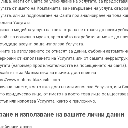
 лица, наети от Сайта за улесняване на Услугата, за предоставя
угата от името на Компанията, за извършване на услуги, свърза
угата, или за подпомагане на Сайта при анализиране на това ка
олзва Услугата.
иална медийна услуга на трета страна се отнася до всеки уебс
сайт за социална мрежа, чрез който потребителят може да вле
създаде акаунт, за да използва Услугата.
ните за използването се отнасят за данни, събрани автоматич
ерирани от използването на Услугата или от самата инфраструк
угата (например продължителността на посещението на сайта).
сайтът е за Математика за всички, достъпен на
ps://www.matematikazasite.com
ачава лицето, което има достъп или използва Услугата, или Сай
го юридическо лице, от името на което това лице осъществяв
тъп или използва Услугата, както е приложимо.
ане и използване на вашите лични данни
събирани данни