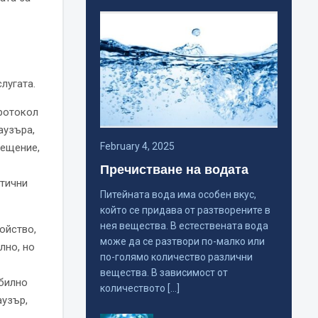
лугата.
ротокол
аузъра,
February 4, 2025
сещение,
Пречистване на водата
стични
Питейната вода има особен вкус,
който се придава от разтворените в
нея вещества. В естествената вода
ойство,
може да се разтвори по-малко или
лно, но
по-голямо количество различни
вещества. В зависимост от
обилно
количеството […]
аузър,