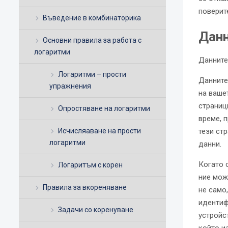
поверит
Въведение в комбинаторика
Данн
Основни правила за работа с
логаритми
Данните
Логаритми – прости
Данните
упражнения
на вашет
страниц
Опростяване на логаритми
време, 
Исчисляаване на прости
тези ст
логаритми
данни.
Когато 
Логаритъм с корен
ние мож
Правила за вкореняване
не само
идентиф
Задачи со коренуване
устройс