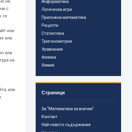
не на
Информатика
ни с
Логически игри
к се
Приложна математика
Рецепти
айт или
Статистика
зе или
Тригонометрия
Уравнения
но или
Физика
тура на
Химия
та, или
Страници
а
За “Математика за всички”
Контакт
Най-новото съдържание