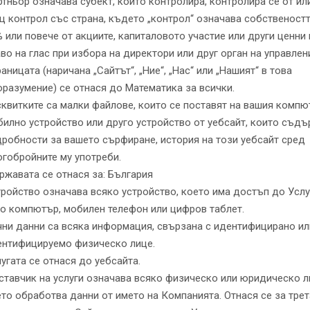
тньор означава субект, който контролира, контролира се от ил
 контрол със страна, където „контрол“ означава собственостт
 или повече от акциите, капиталовото участие или други ценни
во на глас при избора на директори или друг орган на управлен
аницата (наричана „Сайтът“, „Ние“, „Нас“ или „Нашият“ в това
разумение) се отнася до Математика за всички.
квитките са малки файлове, които се поставят на вашия компю
илно устройство или друго устройство от уебсайт, които съд
робности за вашето сърфиране, история на този уебсайт сред
гобройните му употреби.
жавата се отнася за: България
ройство означава всяко устройство, което има достъп до Услу
о компютър, мобилен телефон или цифров таблет.
чни данни са всяка информация, свързана с идентифицирано ил
ентифицируемо физическо лице.
угата се отнася до уебсайта.
тавчик на услуги означава всяко физическо или юридическо л
то обработва данни от името на Компанията. Отнася се за трет