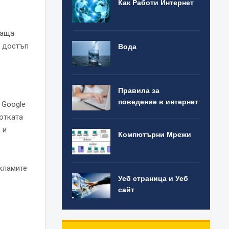
Как Работи Интернет
раща
е достъп
Вода
Правила за
поведение в интернет
 Google
ботката
 и
Компютърни Мрежи
екламите
Уеб страница и Уеб
сайт