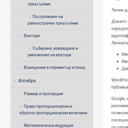
триъгълник
Лични д
Построяване на
Докато 
равностранен триъгълник
определ
идентиф
Вектори
Личната
Събиране, изваждане и
Им
умножение на вектори
Им
Въведение в периметър и площ
Да
WordPre
Алгебра
публику
Размер и пропорция
Google,
реклами
Право пропорционални и
позволя
обратно пропорционални величини
посещен
Математическа индукция
се отка