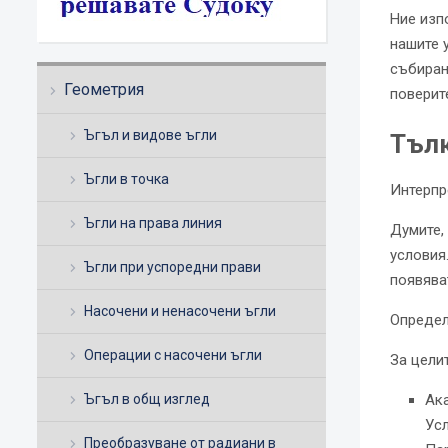
Ние изп
нашите 
събиран
Геометрия
поверит
Ъгъл и видове ъгли
Тълк
Ъгли в точка
Интерпр
Ъгли на права линия
Думите,
условия
Ъгли при успоредни прави
появява
Насочени и ненасочени ъгли
Опреде
Операции с насочени ъгли
За цели
Ъгъл в общ изглед
Ака
Усл
Преобразуване от радиани в