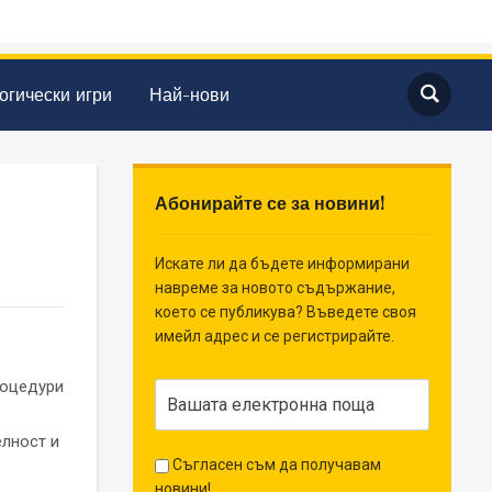
огически игри
Най-нови
Абонирайте се за новини!
Искате ли да бъдете информирани
навреме за новото съдържание,
което се публикува? Въведете своя
имейл адрес и се регистрирайте.
роцедури
елност и
Съгласен съм да получавам
новини!