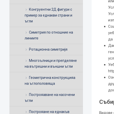
или
Усл
Конгруентни 2Д фигури с
Усл
пример за еднакви страни и
изп
ъгли
Соц
Симетрия по отношние на
уеб
линиите
да 
Дан
Ротационна симетријя
ген
усл
Многоълници и препделяне
Уеб
на вътрешни и външни ъгли
htt
Озн
Геометрична конструкцияа
на ъглополовяща
дру
дос
Построяаване на насочени
ъгли
Събир
Построяане на еднакъв
Видове 