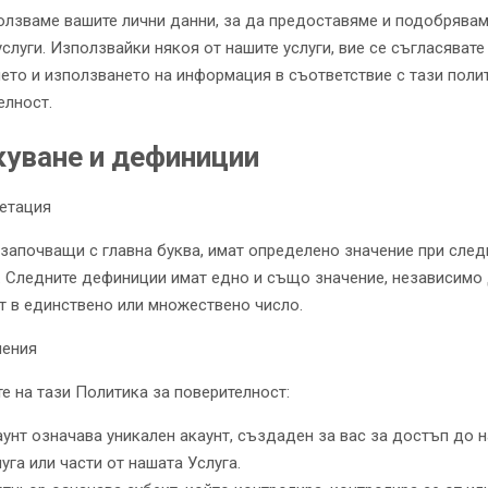
олзваме вашите лични данни, за да предоставяме и подобрява
услуги. Използвайки някоя от нашите услуги, вие се съгласявате
ето и използването на информация в съответствие с тази поли
елност.
уване и дефиниции
етация
 започващи с главна буква, имат определено значение при след
. Следните дефиниции имат едно и също значение, независимо 
т в единствено или множествено число.
ления
те на тази Политика за поверителност:
унт означава уникален акаунт, създаден за вас за достъп до 
уга или части от нашата Услуга.