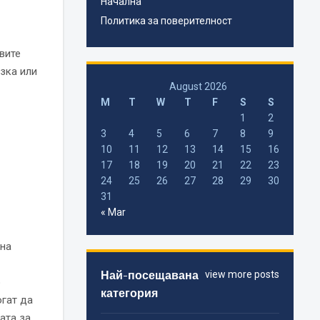
Начална
Политика за поверителност
вите
зка или
August 2026
M
T
W
T
F
S
S
1
2
3
4
5
6
7
8
9
10
11
12
13
14
15
16
17
18
19
20
21
22
23
24
25
26
27
28
29
30
31
« Mar
 на
Най-посещавана
view more posts
о
категория
огат да
ата за