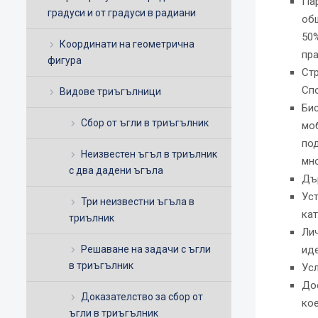
Пар
градуси и от градуси в радиани
общ
50%
Координати на геометрична
пра
фигура
Стр
Спо
Видове триъгълници
Бис
Сбор от ъгли в триъгълник
моб
под
Неизвестен ъгъл в триълник
мно
с два дадени ъгъла
Дър
Уст
Три неизвестни ъгъла в
кат
триълник
Ли
Решаване на задачи с ъгли
ид
в триъгълник
Усл
Дос
Доказателство за сбор от
кое
ъгли в триъгълник