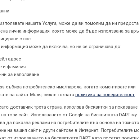
анни
използвате нашата Услуга, може да ви помолим да ни предоста
ена лична информация, която може да бъде използвана за връ
ициране с вас.
 информация може да включва, но не се ограничава до:
ейл адрес
е и фамилия
нни за използване
ss събира потребителско име/парола, когато коментирате или
вате на сайта. Моля, вижте тяхната
политика за поверителност
.
 като доставчик трета страна, използва бисквитки за показване
 на този сайт. Използването от Google на бисквитката DART му
ва да показва реклами на потребителите въз основа на тяхнот
ие на вашия сайт и други сайтове в Интернет. Потребителите м
жат от използването на бисквитката DART, като посетят политик