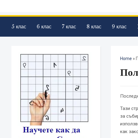
5 клас
6 клас
7 клас
8 клас
9 клас
Home
»
Пол
Последн
Тази ст
за съби
използв
как зак