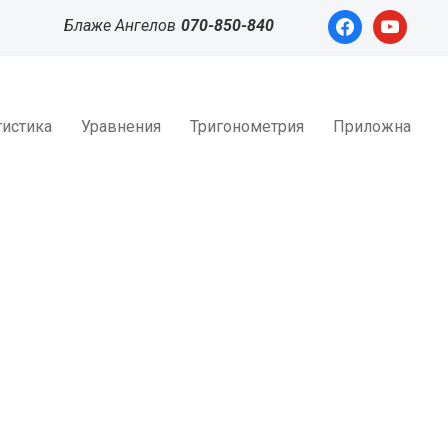
facebook
youtube
Блаже Ангелов
070-850-840
тистика
Уравнения
Тригонометрия
Приложна