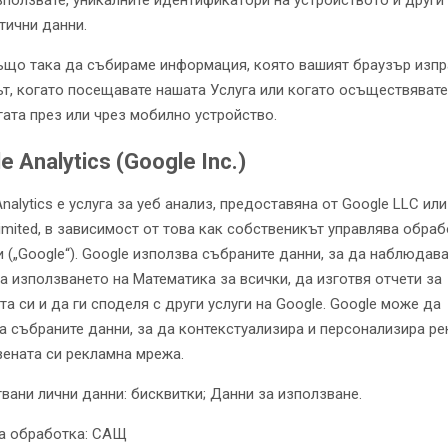
зползвате, уникалните идентификатори на устройството и други
тични данни.
що така да събираме информация, която вашият браузър изп
ът, когато посещавате нашата Услуга или когато осъществяват
гата през или чрез мобилно устройство.
e Analytics (Google Inc.)
nalytics е услуга за уеб анализ, предоставяна от Google LLC или
Limited, в зависимост от това как собственикът управлява обра
и („Google“). Google използва събраните данни, за да наблюдава
а използването на Математика за всички, да изготвя отчети за
а си и да ги споделя с други услуги на Google. Google може да
а събраните данни, за да контекстуализира и персонализира р
вената си рекламна мрежа.
вани лични данни: бисквитки; Данни за използване.
а обработка: САЩ