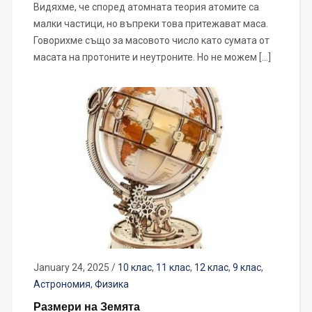
Видяхме, че според атомната теория атомите са
малки частици, но въпреки това притежават маса.
Говорихме също за масовото число като сумата от
масата на протоните и неутроните. Но не можем […]
January 24, 2025
/
10 клас
,
11 клас
,
12 клас
,
9 клас
,
Астрономия
,
Физика
Размери на Земята