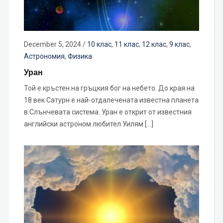
December 5, 2024
/
10 клас
,
11 клас
,
12 клас
,
9 клас
,
Астрономия
,
Физика
Уран
Той е кръстен на гръцкия бог на небето. До края на
18 век Сатурн е най-отдалечената известна планета
в Слънчевата система. Уран е открит от известния
английски астроном любител Уилям […]