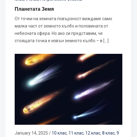
Планетата Земя
От точки на земната повърхност виждаме само
малка част от земното кълбо и половината от
небесната сфера. Но ако си представим, че
стоящата точка е извън земното кълбо – в […]
January 14, 2025
/
10 клас
,
11 клас
,
12 клас
,
8 клас
,
9