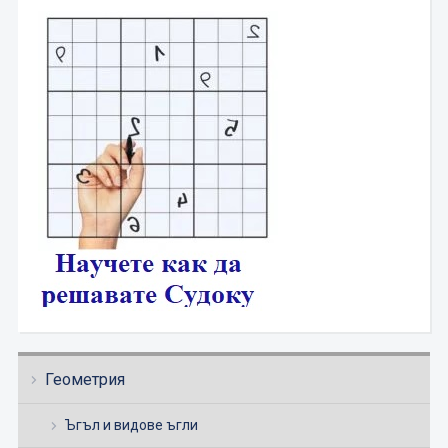
Геометрия
Ъгъл и видове ъгли