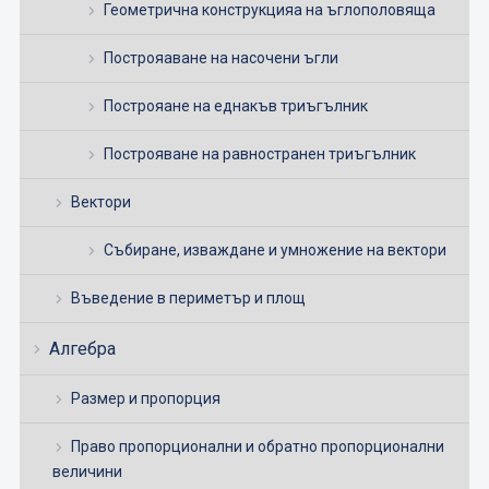
Геометрична конструкцияа на ъглополовяща
Построяаване на насочени ъгли
Построяане на еднакъв триъгълник
Построяване на равностранен триъгълник
Вектори
Събиране, изваждане и умножение на вектори
Въведение в периметър и площ
Алгебра
Размер и пропорция
Право пропорционални и обратно пропорционални
величини