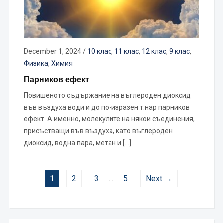
December 1, 2024
/
10 клас
,
11 клас
,
12 клас
,
9 клас
,
Физика
,
Химия
Парников ефект
Повишеното съдържание на въглероден диоксид
във въздуха води и до по-изразен т.нар парников
ефект. А именно, молекулите на някои съединения,
присъстващи във въздуха, като въглероден
диоксид, водна пара, метан и […]
1
2
3
…
5
Next →