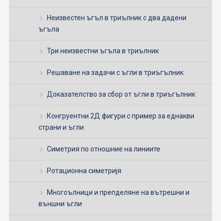
Неизвестен ъгъл в триълник с два дадени
ъгъла
Три неизвестни ъгъла в триълник
Решаване на задачи с ъгли в триъгълник
Доказателство за сбор от ъгли в триъгълник
Конгруентни 2Д фигури с пример за еднакви
страни и ъгли
Симетрия по отношние на линиите
Ротационна симетријя
Многоълници и препделяне на вътрешни и
външни ъгли