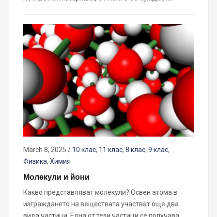
March 8, 2025
/
10 клас
,
11 клас
,
8 клас
,
9 клас
,
Физика
,
Химия
Молекули и йони
Какво представляват молекули? Освен атома в
изграждането на веществата участват още два
вида частици. Една от тези частици се получава,