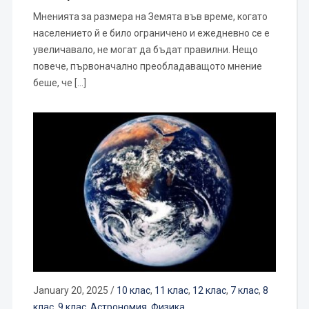
Мненията за размера на Земята във време, когато
населението й е било ограничено и ежедневно се е
увеличавало, не могат да бъдат правилни. Нещо
повече, първоначално преобладаващото мнение
беше, че […]
January 20, 2025
/
10 клас
,
11 клас
,
12 клас
,
7 клас
,
8
клас
,
9 клас
,
Астрономия
,
Физика