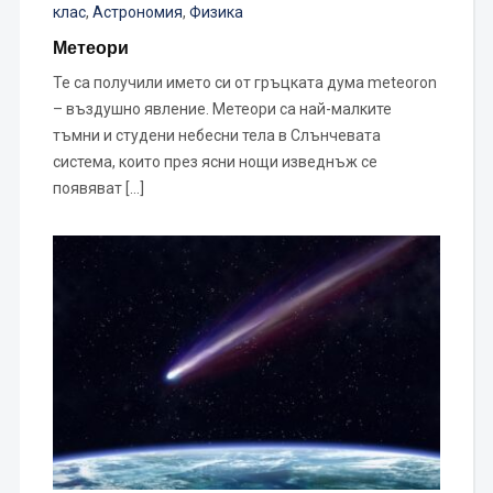
клас
,
Астрономия
,
Физика
Метеори
Те са получили името си от гръцката дума meteoron
– въздушно явление. Метеори са най-малките
тъмни и студени небесни тела в Слънчевата
система, които през ясни нощи изведнъж се
появяват […]