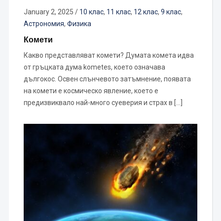
January 2, 2025
/
10 клас
,
11 клас
,
12 клас
,
9 клас
,
Астрономия
,
Физика
Комети
Какво представляват комети? Думата комета идва
от гръцката дума kometes, което означава
дългокос. Освен слънчевото затъмнение, появата
на комети е космическо явление, което е
предизвиквало най-много суеверия и страх в […]