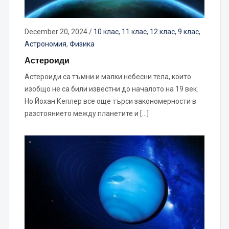
December 20, 2024
/
10 клас
,
11 клас
,
12 клас
,
9 клас
,
Астрономия
,
Физика
Астероиди
Астероиди са тъмни и малки небесни тела, които
изобщо не са били известни до началото на 19 век.
Но Йохан Кеплер все още търси закономерности в
разстоянието между планетите и […]