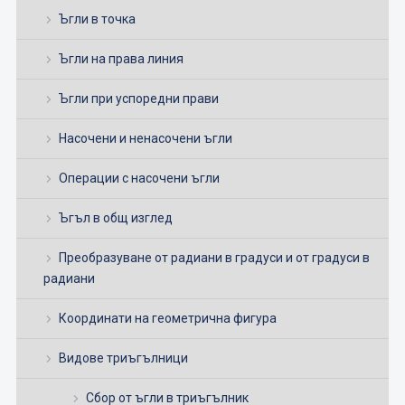
Ъгли в точка
Ъгли на права линия
Ъгли при успоредни прави
Насочени и ненасочени ъгли
Операции с насочени ъгли
Ъгъл в общ изглед
Преобразуване от радиани в градуси и от градуси в
радиани
Координати на геометрична фигура
Видове триъгълници
Сбор от ъгли в триъгълник