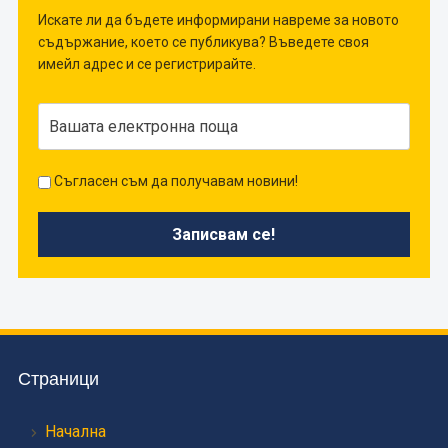
Искате ли да бъдете информирани навреме за новото
съдържание, което се публикува? Въведете своя
имейл адрес и се регистрирайте.
Съгласен съм да получавам новини!
Страници
Начална