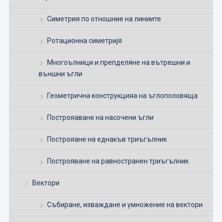
Симетрия по отношние на линиите
Ротационна симетријя
Многоълници и препделяне на вътрешни и
външни ъгли
Геометрична конструкцияа на ъглополовяща
Построяаване на насочени ъгли
Построяане на еднакъв триъгълник
Построяване на равностранен триъгълник
Вектори
Събиране, изваждане и умножение на вектори