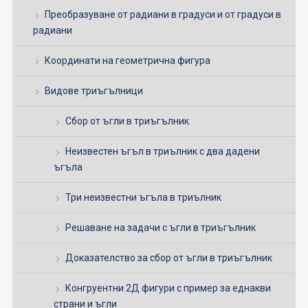
Преобразуване от радиани в градуси и от градуси в
радиани
Координати на геометрична фигура
Видове триъгълници
Сбор от ъгли в триъгълник
Неизвестен ъгъл в триълник с два дадени
ъгъла
Три неизвестни ъгъла в триълник
Решаване на задачи с ъгли в триъгълник
Доказателство за сбор от ъгли в триъгълник
Конгруентни 2Д фигури с пример за еднакви
страни и ъгли