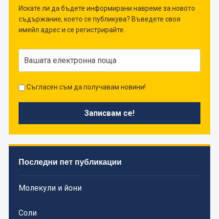
Искате ли да бъдете информирани навреме за новото
съдържание, което се публикува? Въведете своя
имейл адрес и се регистрирайте.
Съгласен съм да получавам новини!
Последни пет публикации
Молекули и йони
Соли