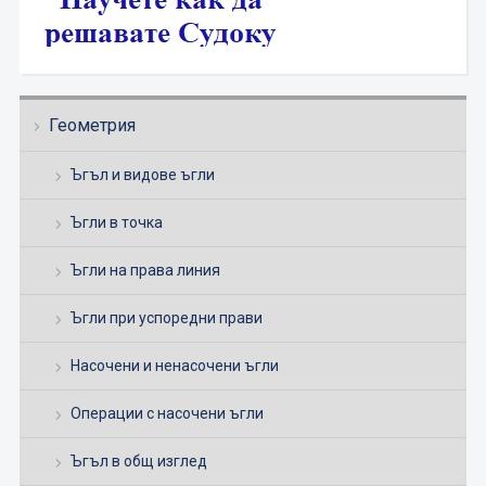
Геометрия
Ъгъл и видове ъгли
Ъгли в точка
Ъгли на права линия
Ъгли при успоредни прави
Насочени и ненасочени ъгли
Операции с насочени ъгли
Ъгъл в общ изглед