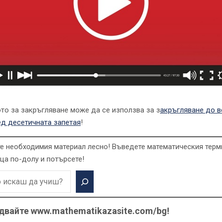
то за закръгляване може да се използва за з
акръгляване до в
ед десетичната запетая
!
е необходимия материал лесно! Въведете математическия терм
ца по-долу и потърсете!
двайте www.mathematikazasite.com/bg!