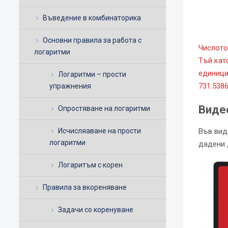
Въведение в комбинаторика
Основни правила за работа с
Числото
логаритми
Тъй кат
единици
Логаритми – прости
731.538
упражнения
Виде
Опростяване на логаритми
Исчисляаване на прости
Във вид
логаритми
дадени 
Логаритъм с корен
Правила за вкореняване
Задачи со коренуване