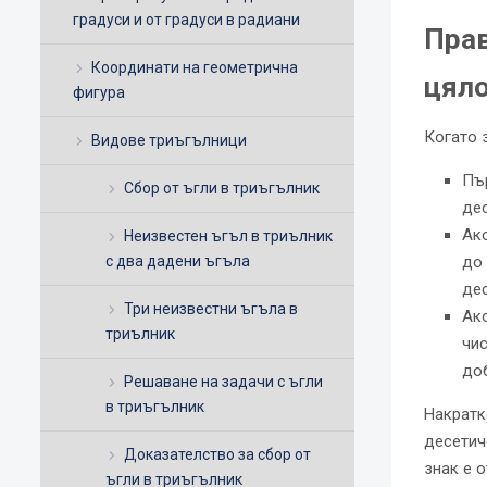
градуси и от градуси в радиани
Прав
Координати на геометрична
цяло
фигура
Когато 
Видове триъгълници
Пър
Сбор от ъгли в триъгълник
дес
Ако
Неизвестен ъгъл в триълник
с два дадени ъгъла
до 
дес
Три неизвестни ъгъла в
Ако
триълник
чис
до
Решаване на задачи с ъгли
в триъгълник
Накратк
десетиче
Доказателство за сбор от
знак е о
ъгли в триъгълник