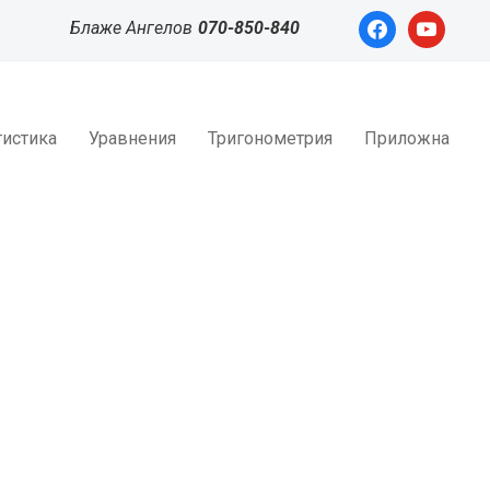
facebook
youtube
Блаже Ангелов
070-850-840
тистика
Уравнения
Тригонометрия
Приложна