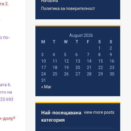
Начална
а 2.
Политика за поверителност
August 2026
о по-
M
T
W
T
F
S
S
1
2
3
4
5
6
7
8
9
10
11
12
13
14
15
16
17
18
19
20
21
22
23
24
25
26
27
28
29
30
31
ата 6.
« Mar
ото на
 25 693
Най-посещавана
view more posts
о-долу?
категория