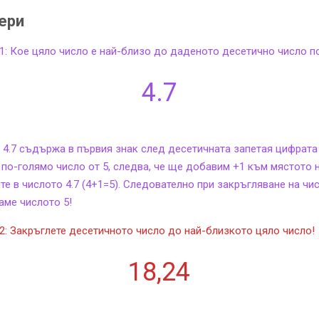
ери
1: Кое цяло число е най-близо до даденото десетично число п
4.7
 4.7 съдържа в първия знак след десетичната запетая цифрата 
е по-голямо число от 5, следва, че ще добавим +1 към мястото 
те в числото 4.7 (4+1=5). Следователно при закръгляване на чис
аме числото 5!
2: Закръглете десетичното число до най-близкото цяло число!
18,24