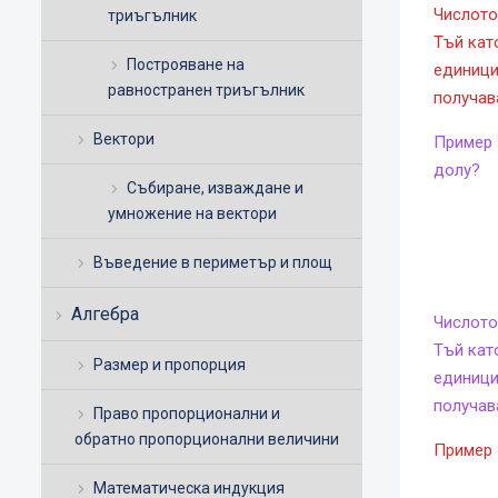
Числото
триъгълник
Тъй кат
Построяване на
единици
равностранен триъгълник
получав
Вектори
Пример 
долу?
Събиране, изваждане и
умножение на вектори
Въведение в периметър и площ
Алгебра
Числото
Тъй кат
Размер и пропорция
единици
получав
Право пропорционални и
обратно пропорционални величини
Пример 
Математическа индукция