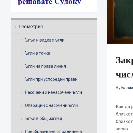
Геометрия
Ъгъл и видове ъгли
Ъгли в точка
Зак
Ъгли на права линия
чис
Ъгли при успоредни прави
By
Блаж
Насочени и ненасочени ъгли
Операции с насочени ъгли
Как да 
близкот
Ъгъл в общ изглед
близкот
число.
Преобразуване от радиани в