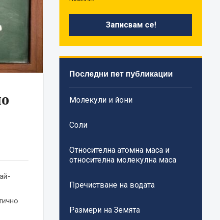
Последни пет публикации
ло
Молекули и йони
Соли
Относителна атомна маса и
относителна молекулна маса
ай-
Пречистване на водата
-
тично
Размери на Земята