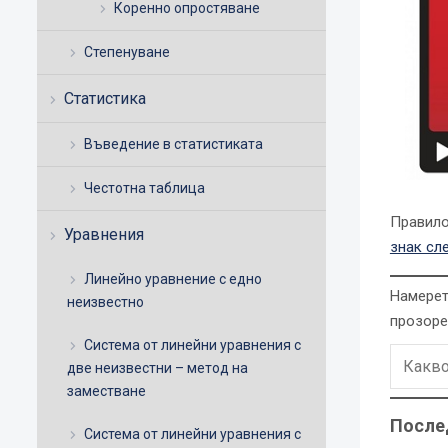
Коренно опростяване
Степенуване
Статистика
Въведение в статистиката
Честотна таблица
Правило
Уравнения
знак сл
Линейно уравнение с едно
Намерет
неизвестно
прозоре
Система от линейни уравнения с
две неизвестни – метод на
заместване
После
Система от линейни уравнения с