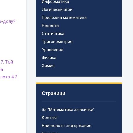
Информатика
Логически игри
Приложна математика
о-долу?
Рецепти
Статистика
Тригонометрия
Уравнения
Физика
7. Тъй
Химия
на
лото 4,7
Страници
За “Математика за всички”
Контакт
Най-новото съдържание