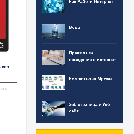
Как Работи Интернет
Вода
Правила за
поведение в интернет
секи
Компютърни Мрежи
ин в
Уеб страница и Уеб
сайт