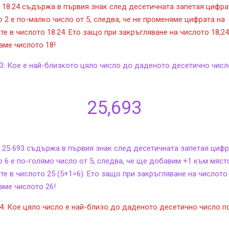
 18.24 съдържа в първия знак след десетичната запетая цифрат
о 2 е по-малко число от 5, следва, че не променяме цифрата на
те в числото 18.24. Ето защо при закръгляване на числото 18,24
аме числото 18!
3: Кое е най-близкото цяло число до даденото десетично числ
25,693
 25 693 съдържа в първия знак след десетичната запетая цифр
о 6 е по-голямо число от 5, следва, че ще добавим +1 към мяст
те в числото 25 (5+1=6). Ето защо при закръгляване на числото
аме числото 26!
4: Кое цяло число е най-близо до даденото десетично число п