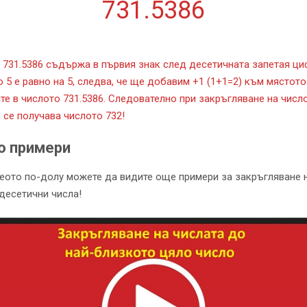
731.5386
 731.5386 съдържа в първия знак след десетичната запетая ци
о 5 е равно на 5, следва, че ще добавим +1 (1+1=2) към мястото
те в числото 731.5386. Следователно при закръгляване на числ
6 се получава числото 732!
о примери
еото по-долу можете да видите още примери за закръгляване 
десетични числа!