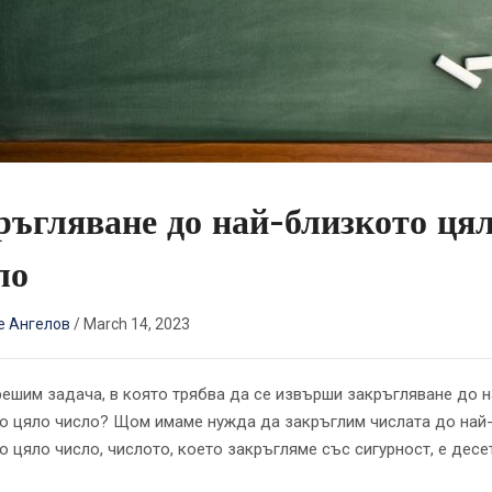
ръгляване до най-близкото ця
ло
е Ангелов
/
March 14, 2023
решим задача, в която трябва да се извърши закръгляване до н
о цяло число? Щом имаме нужда да закръглим числата до най
о цяло число, числото, което закръгляме със сигурност, е десе