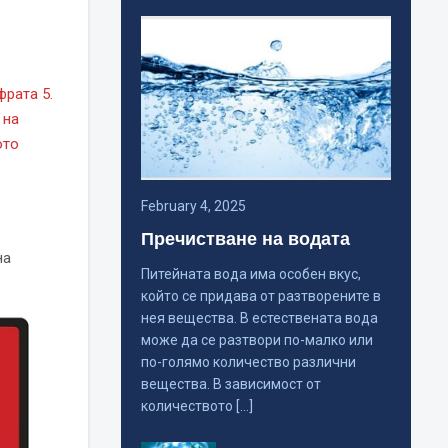
фрата 5.
 на
ото
February 4, 2025
Пречистване на водата
на
Питейната вода има особен вкус,
който се придава от разтворените в
нея вещества. В естествената вода
може да се разтвори по-малко или
по-голямо количество различни
вещества. В зависимост от
количеството […]