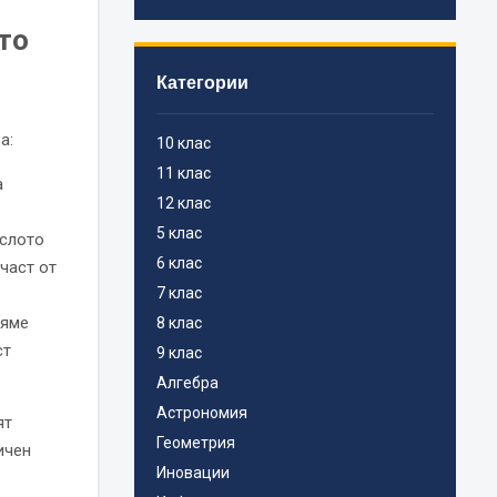
то
Категории
а:
10 клас
11 клас
а
12 клас
5 клас
ислото
6 клас
част от
7 клас
ляме
8 клас
ст
9 клас
Алгебра
Астрономия
ят
Геометрия
ичен
Иновации