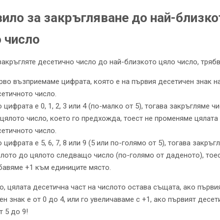
ило за закръгляване до най-близко
 число
закръгляте десетично число до най-близкото цяло число, трябв
во възприемаме цифрата, която е на първия десетичен знак н
етичното число.
 цифрата е 0, 1, 2, 3 или 4 (по-малко от 5), тогава закръгляме ч
цялото число, което го предхожда, тоест не променяме цялата 
етичното число.
 цифрата е 5, 6, 7, 8 или 9 (5 или по-голямо от 5), тогава закръг
лото до цялото следващо число (по-голямо от даденото), тое
бавяме +1 към единиците място.
о, цялата десетична част на числото остава същата, ако първи
н знак е от 0 до 4, или го увеличаваме с +1, ако първият десет
т 5 до 9!