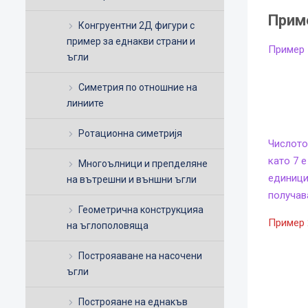
Прим
Конгруентни 2Д фигури с
пример за еднакви страни и
Пример 
ъгли
Симетрия по отношние на
линиите
Ротационна симетријя
Числото
като 7 
Многоълници и препделяне
единици
на вътрешни и външни ъгли
получав
Геометрична конструкцияа
Пример 
на ъглополовяща
Построяаване на насочени
ъгли
Построяане на еднакъв