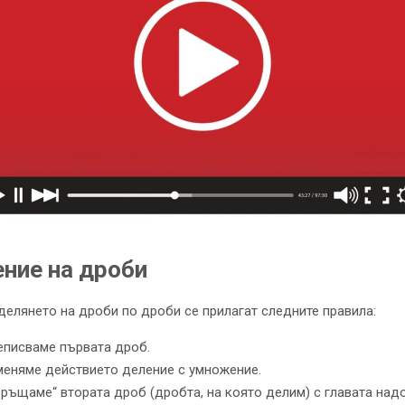
ние на дроби
делянето на дроби по дроби се прилагат следните правила:
еписваме първата дроб.
меняме действието деление с умножение.
ръщаме“ втората дроб (дробта, на която делим) с главата надо