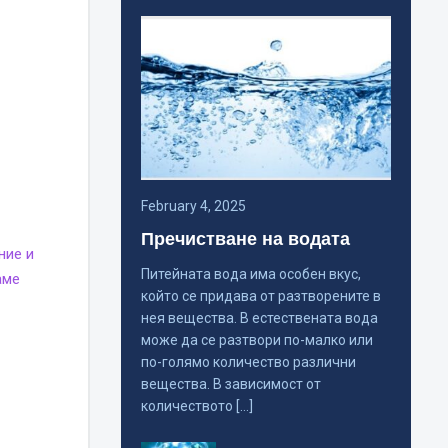
February 4, 2025
Пречистване на водата
ние и
Питейната вода има особен вкус,
аме
който се придава от разтворените в
нея вещества. В естествената вода
може да се разтвори по-малко или
по-голямо количество различни
вещества. В зависимост от
количеството […]