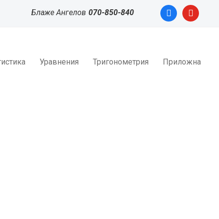
facebook
youtube
Блаже Ангелов
070-850-840
тистика
Уравнения
Тригонометрия
Приложна