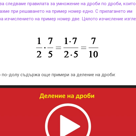
ва следваме правилата за умножение на дроби по дроби, които
ахме при решаването на пример номер едно. С прилагането им
а изчислението на пример номер две. Цялото изчисление изгл
 по-долу съдържа още примери за деление на дроби: