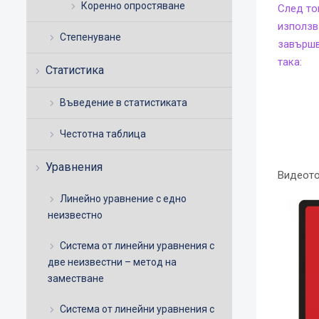
Коренно опростяване
След то
използв
Степенуване
завършв
така:
Статистика
Въведение в статистиката
Честотна таблица
Уравнения
Видеото
Линейно уравнение с едно
неизвестно
Система от линейни уравнения с
две неизвестни – метод на
заместване
Система от линейни уравнения с