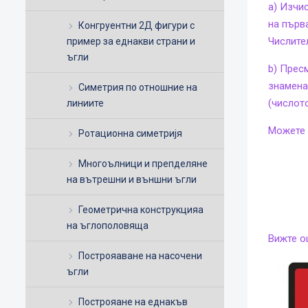
а) Изчи
на първа
Конгруентни 2Д фигури с
Числите
пример за еднакви страни и
ъгли
b) Прес
знамена
Симетрия по отношние на
(числот
линиите
Можете 
Ротационна симетријя
Многоълници и препделяне
на вътрешни и външни ъгли
Геометрична конструкцияа
на ъглополовяща
Вижте о
Построяаване на насочени
ъгли
Построяане на еднакъв