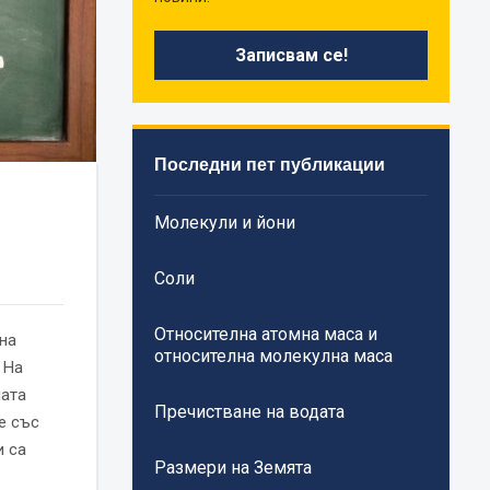
Последни пет публикации
Молекули и йони
Соли
Относителна атомна маса и
на
относителна молекулна маса
 На
мата
Пречистване на водата
е със
и са
Размери на Земята