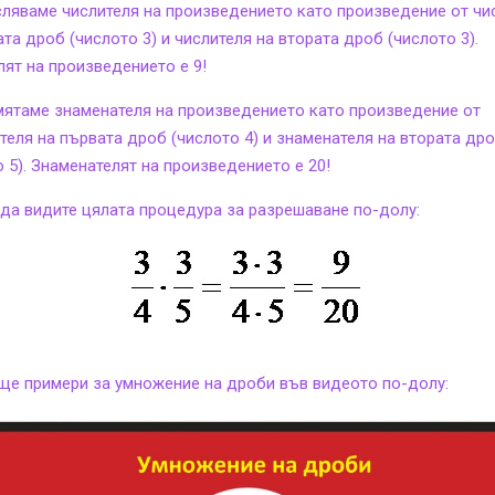
сляваме числителя на произведението като произведение от чи
та дроб (числото 3) и числителя на втората дроб (числото 3).
лят на произведението е 9!
мятаме знаменателя на произведението като произведение от
теля на първата дроб (числото 4) и знаменателя на втората др
о 5). Знаменателят на произведението е 20!
да видите цялата процедура за разрешаване по-долу:
ще примери за умножение на дроби във видеото по-долу: