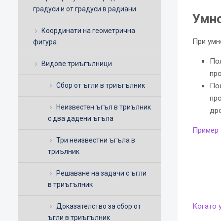
градуси и от градуси в радиани
Умно
Координати на геометрична
При умн
фигура
По
Видове триъгълници
про
Сбор от ъгли в триъгълник
По
про
Неизвестен ъгъл в триълник
дро
с два дадени ъгъла
Пример 
Три неизвестни ъгъла в
триълник
Решаване на задачи с ъгли
в триъгълник
Когато 
Доказателство за сбор от
ъгли в триъгълник