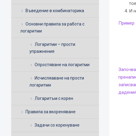
тое
Въведение в комбинаторика
И н
Пример 
Основни правила за работа с
логаритми
Логаритми – прости
упражнения
Опростяване на логаритми
Започва
пренапи
Исчисляаване на прости
записва
логаритми
дадения
Логаритъм с корен
Правила за вкореняване
Задачи со коренуване