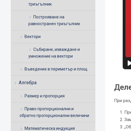
триъгълник
Построяване на
равностранен триъгълник
Вектори
Събиране, изваждане и
умножение на вектори
Въведение в периметър и площ
Алгебра
Деле
Размер и пропорция
При раз
Право пропорционални и
Пр
обратно пропорционални величини
За
„Об
Математическа индукция