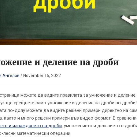
ожение и деление на дроби
е Ангелов
/
November 15, 2022
 страница можете да видите правилата за умножение и деление 
Тук ще срещнете само умножение и деление на дроби по дроби!
ата по-долу можете да видите решени примери директно на са
а, както и много решени примери във видео формат. В сравнени
ето и изваждането на дроби
, умножението и делението с дроб
о-лесни математически операции.