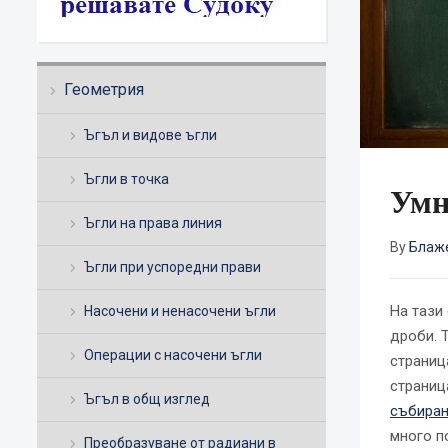
Геометрия
Ъгъл и видове ъгли
Ъгли в точка
Умн
Ъгли на права линия
By
Блаж
Ъгли при успоредни прави
На тази
Насочени и ненасочени ъгли
дроби. 
Операции с насочени ъгли
страниц
страниц
Ъгъл в общ изглед
събиран
много п
Преобразуване от радиани в