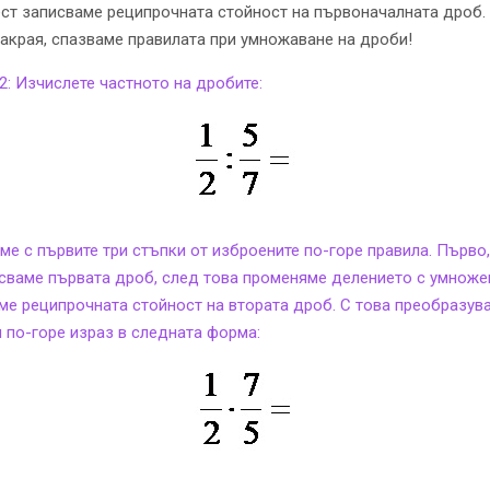
ст записваме реципрочната стойност на първоначалната дроб.
акрая, спазваме правилата при умножаване на дроби!
2: Изчислете частното на дробите:
ме с първите три стъпки от изброените по-горе правила. Първо,
сваме първата дроб, след това променяме делението с умноже
ме реципрочната стойност на втората дроб. С това преобразув
 по-горе израз в следната форма: