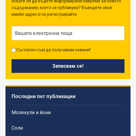
Искате ли да бъдете информирани навреме за новото
съдържание, което се публикува? Въведете своя
имейл адрес и се регистрирайте.
Съгласен съм да получавам новини!
Последни пет публикации
Молекули и йони
Соли