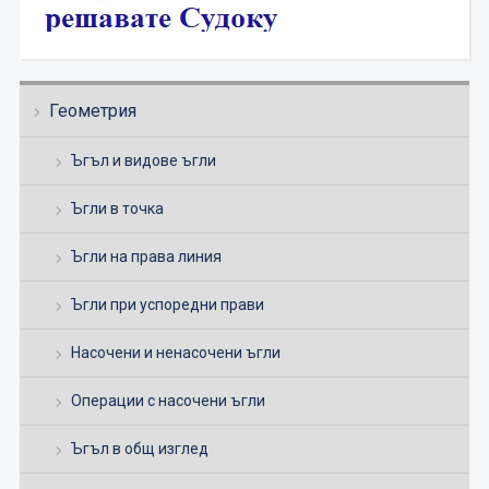
Геометрия
Ъгъл и видове ъгли
Ъгли в точка
Ъгли на права линия
Ъгли при успоредни прави
Насочени и ненасочени ъгли
Операции с насочени ъгли
Ъгъл в общ изглед