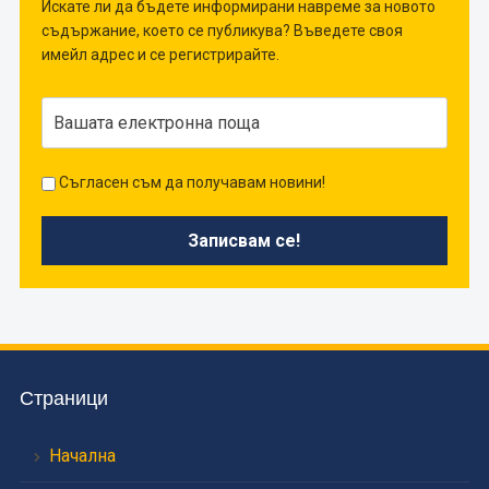
Искате ли да бъдете информирани навреме за новото
съдържание, което се публикува? Въведете своя
имейл адрес и се регистрирайте.
Съгласен съм да получавам новини!
Страници
Начална