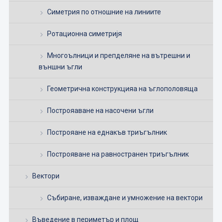
Симетрия по отношние на линиите
Ротационна симетријя
Многоълници и препделяне на вътрешни и
външни ъгли
Геометрична конструкцияа на ъглополовяща
Построяаване на насочени ъгли
Построяане на еднакъв триъгълник
Построяване на равностранен триъгълник
Вектори
Събиране, изваждане и умножение на вектори
Въведение в периметър и площ