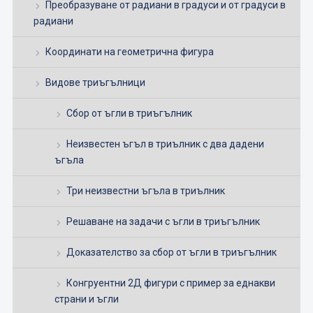
Преобразуване от радиани в градуси и от градуси в
радиани
Координати на геометрична фигура
Видове триъгълници
Сбор от ъгли в триъгълник
Неизвестен ъгъл в триълник с два дадени
ъгъла
Три неизвестни ъгъла в триълник
Решаване на задачи с ъгли в триъгълник
Доказателство за сбор от ъгли в триъгълник
Конгруентни 2Д фигури с пример за еднакви
страни и ъгли