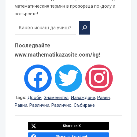
математическия термин в прозореца по-долу и
потърсете!
Последвайте
www.mathematikazasite.com/bg!
Tags:
Дроби
,
Знаменител
,
Изваждане
,
Равен
,
Равни
,
Различни
,
Различно
,
Събиране
Share on X
Share on Facebook