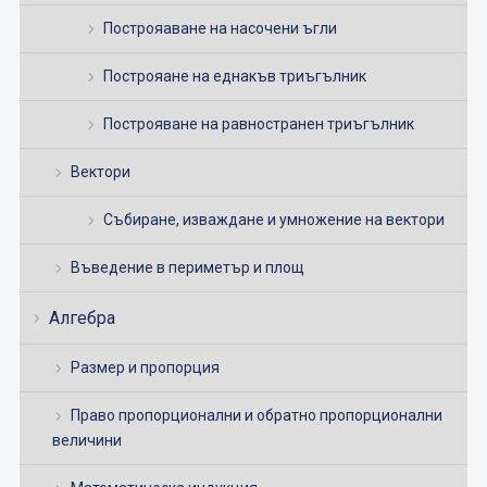
Построяаване на насочени ъгли
Построяане на еднакъв триъгълник
Построяване на равностранен триъгълник
Вектори
Събиране, изваждане и умножение на вектори
Въведение в периметър и площ
Алгебра
Размер и пропорция
Право пропорционални и обратно пропорционални
величини