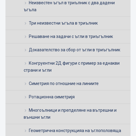
Неизвестен ъгъл в триълник с два дадени
ъгъла
Три неизвестни ъгъла в триълник
Решаване на задачи с ъгли в триъгълник
Доказателство за сбор от ъгли в триъгълник
Конгруентни 2Д фигури с пример за еднакви
страни и ъгли
Симетрия по отношние на линиите
Ротационна симетријя
Многоълници и препделяне на вътрешни и
външни ъгли
Геометрична конструкцияа на ъглополовяща