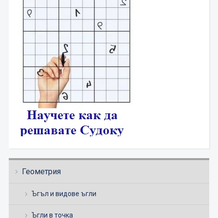
Геометрия
Ъгъл и видове ъгли
Ъгли в точка