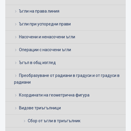
Ъгли на права линия
Ъгли при успоредни прави
Насочени и ненасочени ъгли
Операции с насочени ъгли
Ъгъл в общ изглед
Преобразуване от радиани в градуси и от градуси в
радиани
Координати на геометрична фигура
Видове триъгълници
Сбор от ъгли в триъгълник