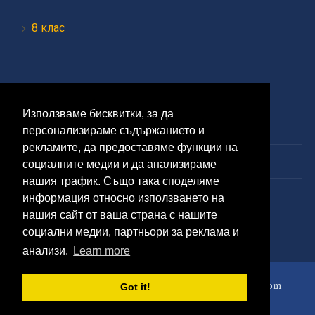
8 клас
Средно
Използваме бисквитки, за да
9 клас
персонализираме съдържанието и
рекламите, да предоставяме функции на
10 клас
социалните медии и да анализираме
нашия трафик. Също така споделяме
11 клас
информация относно използването на
нашия сайт от ваша страна с нашите
12 клас
социални медии, партньори за реклама и
анализи.
Learn more
Всички права запазени © 2020 www.matematikazavsicki.com
Got it!
WordPress Theme by
WPZOOM