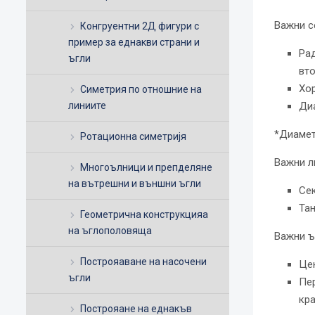
Важни с
Конгруентни 2Д фигури с
пример за еднакви страни и
Рад
ъгли
вто
Хор
Симетрия по отношние на
Диа
линиите
*Диамет
Ротационна симетријя
Важни л
Многоълници и препделяне
на вътрешни и външни ъгли
Сек
Тан
Геометрична конструкцияа
на ъглополовяща
Важни ъ
Построяаване на насочени
Це
ъгли
Пер
кра
Построяане на еднакъв