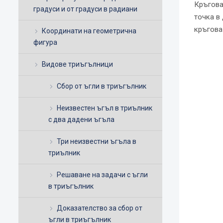
Кръгова
градуси и от градуси в радиани
точка в
кръгова
Координати на геометрична
фигура
Видове триъгълници
Сбор от ъгли в триъгълник
Неизвестен ъгъл в триълник
с два дадени ъгъла
Три неизвестни ъгъла в
триълник
Решаване на задачи с ъгли
в триъгълник
Доказателство за сбор от
ъгли в триъгълник