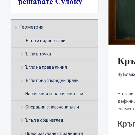
Геометрия
Ъгъл и видове ъгли
Ъгли в точка
Кръ
Ъгли на права линия
By
Блаж
Ъгли при успоредни прави
На тази
Насочени и ненасочени ъгли
дефиниц
Операции с насочени ъгли
елементи
Ъгъл в общ изглед
Кръг
Преобразуване от радиани в