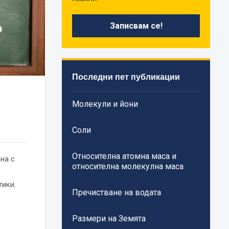
Последни пет публикации
Молекули и йони
Соли
Относителна атомна маса и
на с
относителна молекулна маса
тики.
Пречистване на водата
Размери на Земята