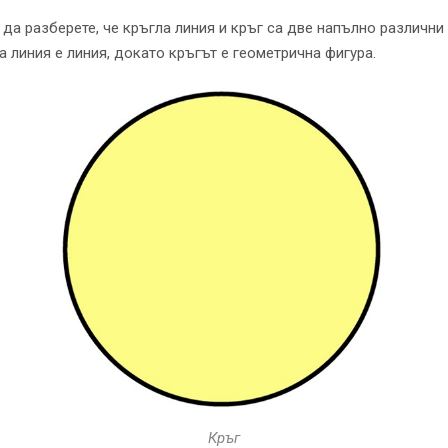
 да разберете, че кръгла линия и кръг са две напълно различни
а линия е линия, докато кръгът е геометрична фигура.
Кръг