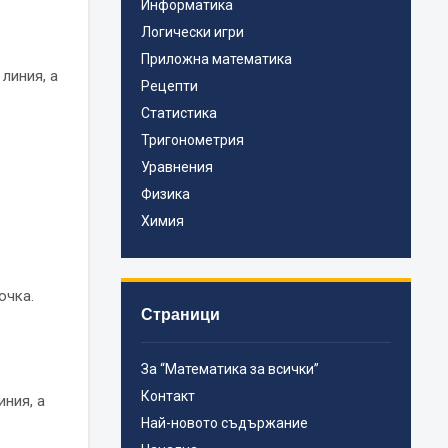
Информатика
Логически игри
Приложна математика
линия, а
Рецепти
Статистика
Тригонометрия
Уравнения
Физика
Химия
очка.
Страници
За “Математика за всички”
Контакт
иния, а
Най-новото съдържание