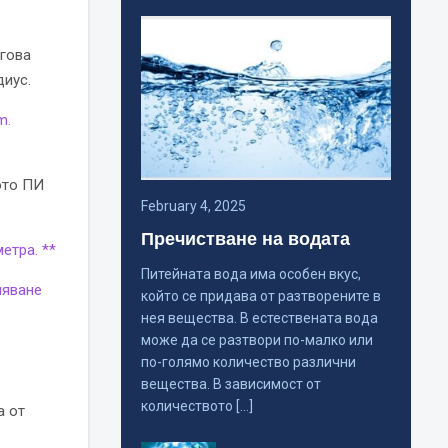
ъгова
диус.
m.
ото ПИ
February 4, 2025
Пречистване на водата
етра. **
Питейната вода има особен вкус,
ляване
който се придава от разтворените в
нея вещества. В естествената вода
може да се разтвори по-малко или
по-голямо количество различни
вещества. В зависимост от
количеството […]
а от