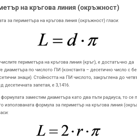
метър на кръгова линия (окръжност)
та за периметъра на кръгова линия (окръжност) гласи:
зчислите периметъра на кръгова линия (кръг), е достатъчно да
е диаметъра по числото ПИ (константа – десетично число с б
сетични знаци). Стойността на ПИ числото, закръглена до четв
д десетичната запетая, е 3,1416.
 формулата заместим диаметъра като два пъти радиуса, то се 
то използваната формула за периметър на кръгова линия (окръ
аси: