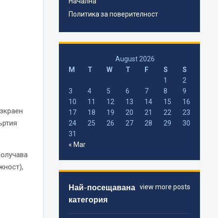
Начална
Политика за поверителност
August 2026
M
T
W
T
F
S
S
1
2
3
4
5
6
7
8
9
10
11
12
13
14
15
16
езкраен
17
18
19
20
21
22
23
ъртия
24
25
26
27
28
29
30
31
« Mar
получава
жност),
Най-посещавана
view more posts
категория