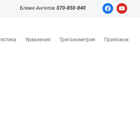
facebook
youtube
Блаже Ангелов
070-850-840
тистика
Уравнения
Тригонометрия
Приложна