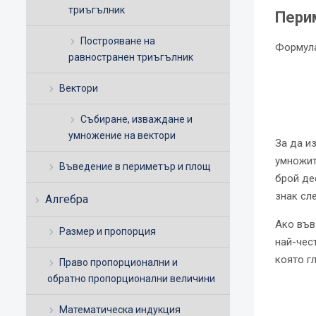
триъгълник
Пери
Построяване на
Формула
равностранен триъгълник
Вектори
Събиране, изваждане и
умножение на вектори
За да и
умножит
Въведение в периметър и площ
брой де
знак сле
Алгебра
Ако във
Размер и пропорция
най-чес
която гл
Право пропорционални и
обратно пропорционални величини
Математическа индукция