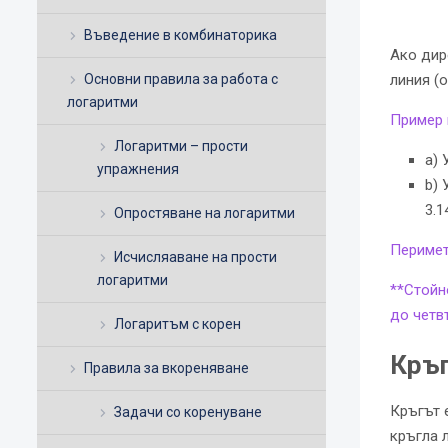
Въведение в комбинаторика
Ако дир
линия (
Основни правила за работа с
логаритми
Пример 
Логаритми – прости
a) 
упражнения
b) 
3.1
Опростяване на логаритми
Перимет
Исчисляаване на прости
логаритми
**Стойн
до четв
Логаритъм с корен
Кръ
Правила за вкореняване
Кръгът 
Задачи со коренуване
кръгла 