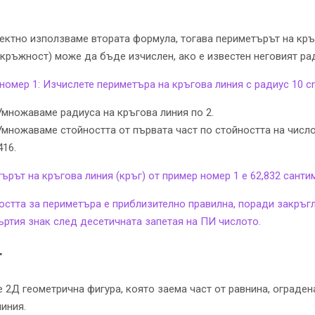
ектно използваме втората формула, тогава периметърът на кр
окръжност) може да бъде изчислен, ако е известен неговият ра
номер 1: Изчислете периметъра на кръгова линия с радиус 10 c
Умножаваме радиуса на кръгова линия по 2.
Умножаваме стойността от първата част по стойността на числ
416.
ърът на кръгова линия (кръг) от пример номер 1 е 62,832 сантим
остта за периметъра е приблизително правилна, поради закръг
ъртия знак след десетичната запетая на ПИ числото.
г
е 2Д геометрична фигура, която заема част от равнина, ограден
линия.