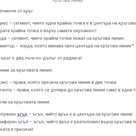
Кръгова линия
егменти от кръг:
иус – сегмент, чиято една крайна точка е в центъра на кръгова 
рата крайна точка е върху самата окръжност.
да – сегмент, чиито крайни точки лежат на кръгова линия.
метър – хорда, която минава през центъра на кръгова линия.*
ърът е два пъти по-дълъг от радиуса!
инии за кръговата линия:
анс – права, която пресича кръгова линия в две точки.
гента – права, която се допира до кръгова линия само в една т
гли на кръговата линия:
нтрален
ъгъл
– ъгъл, чийто връх е в центъра на кръгова линия
иферен ъгъл – ъгъл, чийто връх е разположен върху кръгова л
ката я пресичат.