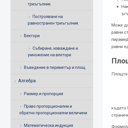
триъгълник
Нак
ъгъ
Построяване на
равностранен триъгълник
Може да
равни с
Вектори
пирамид
равни ед
Събиране, изваждане и
умножение на вектори
Пло
Въведение в периметър и площ
Площта 
Алгебра
Размер и пропорция
Право пропорционални и
където 
обратно пропорционални величини
страничн
Математическа индукция
Формула