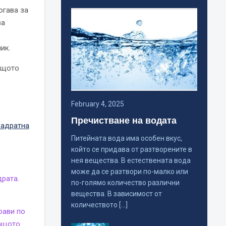
огава за
за
ик.
защото
February 4, 2025
Пречистване на водата
вадратна
Питейната вода има особен вкус,
който се придава от разтворените в
нея вещества. В естествената вода
може да се разтвори по-малко или
драта.
по-голямо количество различни
вещества. В зависимост от
количеството […]
рави по
защото