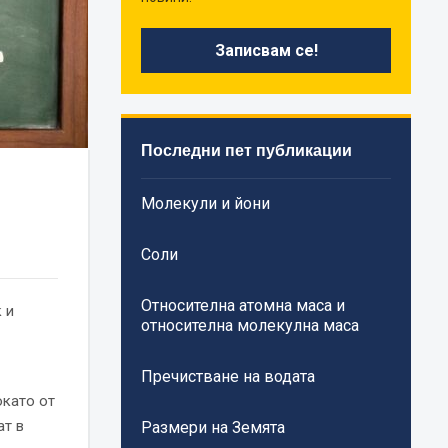
Последни пет публикации
Молекули и йони
Соли
Относителна атомна маса и
 и
относителна молекулна маса
Пречистване на водата
окато от
ат в
Размери на Земята