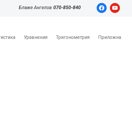
facebook
youtube
Блаже Ангелов
070-850-840
тистика
Уравнения
Тригонометрия
Приложна