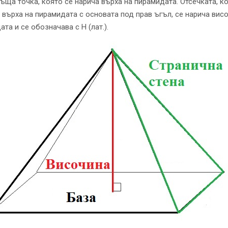
съща точка, която се нарича върха на пирамидата. Отсечката, к
 върха на пирамидата с основата под прав ъгъл, се нарича вис
та и се обозначава с Н (лат.).