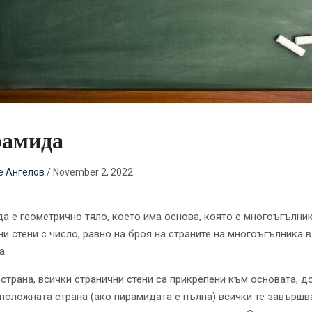
амида
е Ангелов
/
November 2, 2022
а е геометрично тяло, което има основа, която е многоъгълник
ни стени с число, равно на броя на страните на многоъгълника в
а.
 страна, всички странични стени са прикрепени към основата, д
положната страна (ако пирамидата е пълна) всички те завършв