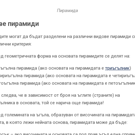
Пирамида
ве пирамиди
ите могат да бъдат разделени на различни видове пирамиди 
лични критерия:
ед геометричната форма на основата пирамидите се делят на:
иъгълна пирамида (ако основата на пирамидата е
триъгълник
)
ириъгълна пирамида (ако основата на пирамидата е четириъгъ
тоъгълна пирамида (ако основата на пирамидата е петоъгълник
следва, че в зависимост от броя на ъглите (страните) на
ълника в основата, той се нарича още пирамида!
ед големината на ъгъла, образуван от височината на пирамидат
та, в която лежи нейната основа, пирамидата може да бъде:
сък – ако височината и основата са под прав ъгъл една спрям