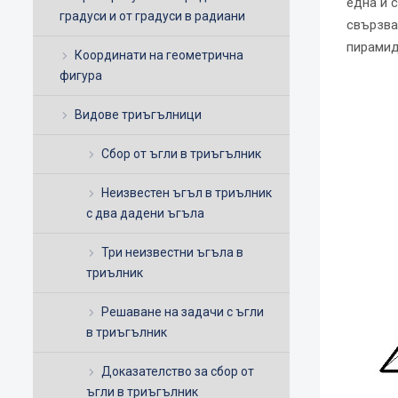
една и 
градуси и от градуси в радиани
свързва
пирамида
Координати на геометрична
фигура
Видове триъгълници
Сбор от ъгли в триъгълник
Неизвестен ъгъл в триълник
с два дадени ъгъла
Три неизвестни ъгъла в
триълник
Решаване на задачи с ъгли
в триъгълник
Доказателство за сбор от
ъгли в триъгълник