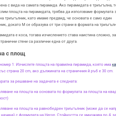
ена с вида на самата пирамида. Ако пирамидата е триъгълна, т
слим площта на пирамидата, трябва да използваме формулата 
на триъгълник, като имаме предвид, че основата е само един
ник, докато M се образува от три страни в формата на триъгълн
амидата е коса, тогава изчислението става наистина сложно, 
странични стени са различни една от друга.
ча с площ
номер 1: Изчислете площта на правилна пирамида, която има
к
със страна 20 cm, ако дължината на страничния й ръб е 30 cm.
рата за решаване на задачата е следната:
сляване на площта на основата по формулата за площта на ква
ност)
сляване на площта на равнобедрен триъгълник (може да се нап
 начина) с формулата на Heron. Стойността се умножава по 4, 