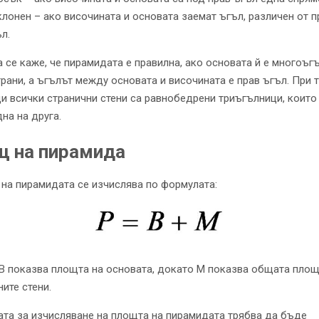
лонен – ​​ако височината и основата заемат ъгъл, различен от п
л.
 се каже, че пирамидата е правилна, ако основата й е многоъг
трани, а ъгълът между основата и височината е прав ъгъл. При 
и всички странични стени са равнобедрени триъгълници, които
на на друга.
щ на пирамида
на пирамидата се изчислява по формулата:
B показва площта на основата, докато M показва общата площ
ите стени.
та за изчисляване на площта на пирамидата трябва да бъде