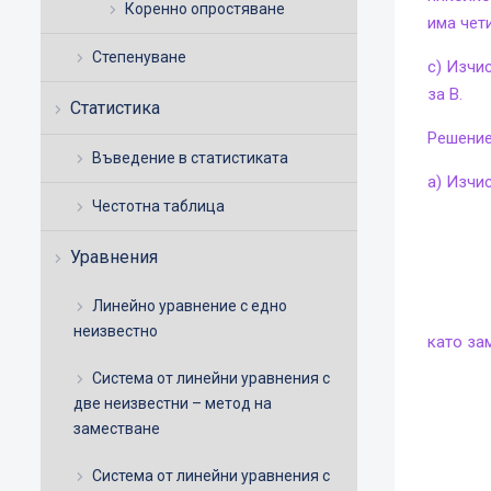
Коренно опростяване
има чети
Степенуване
c) Изчис
за В.
Статистика
Решение
Въведение в статистиката
a) Изчи
Честотна таблица
Уравнения
Линейно уравнение с едно
неизвестно
като за
Система от линейни уравнения с
две неизвестни – метод на
заместване
Система от линейни уравнения с