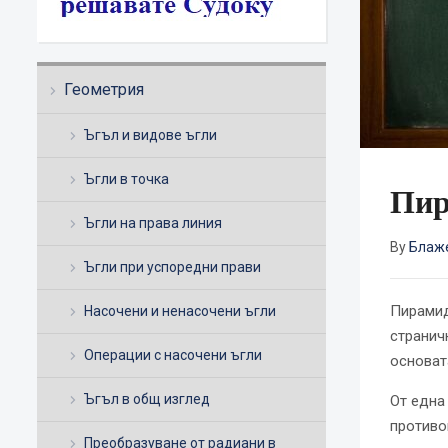
Геометрия
Ъгъл и видове ъгли
Ъгли в точка
Пир
Ъгли на права линия
By
Блаж
Ъгли при успоредни прави
Пирамид
Насочени и ненасочени ъгли
странич
Операции с насочени ъгли
основат
Ъгъл в общ изглед
От една
противо
Преобразуване от радиани в