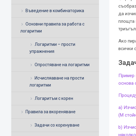
съобраз
Въведение в комбинаторика
да изчи
площта 
Основни правила за работа с
триъгъл
логаритми
Ако пир
Логаритми – прости
всички 
упражнения
Зада
Опростяване на логаритми
Пример 
Исчисляаване на прости
основа 
логаритми
Процеду
Логаритъм с корен
a) Изчи
Правила за вкореняване
(М стой
Задачи со коренуване
b) Изчи
няколко