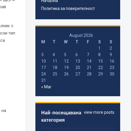
Начална
рав
Политика за поверителност
ълник с
този тип
August 2026
 са
M
T
W
T
F
S
S
1
2
3
4
5
6
7
8
9
10
11
12
13
14
15
16
17
18
19
20
21
22
23
24
25
26
27
28
29
30
31
« Mar
 на
Най-посещавана
view more posts
категория