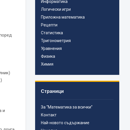
Информатика
Логически игри
Приложна математика
Рецепти
Статистика
според
Тригонометрия
Уравнения
Физика
Химия
лник)
)
Страници
За “Математика за всички”
а и
Контакт
Най-новото съдържание
о друга.