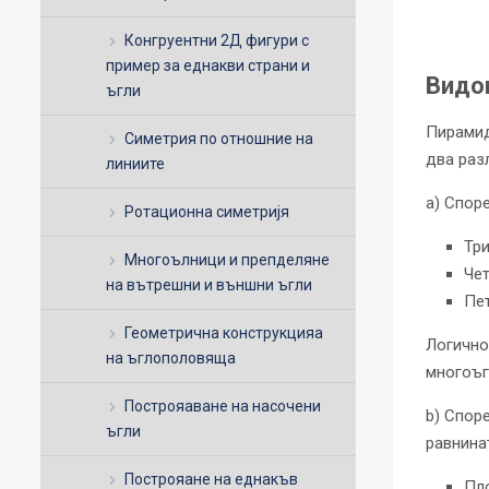
Конгруентни 2Д фигури с
пример за еднакви страни и
Видо
ъгли
Пирамид
Симетрия по отношние на
два раз
линиите
a) Спор
Ротационна симетријя
Тр
Многоълници и препделяне
Чет
на вътрешни и външни ъгли
Пе
Геометрична конструкцияа
Логично 
на ъглополовяща
многоъг
Построяаване на насочени
b) Спор
ъгли
равнина
Построяане на еднакъв
Пло