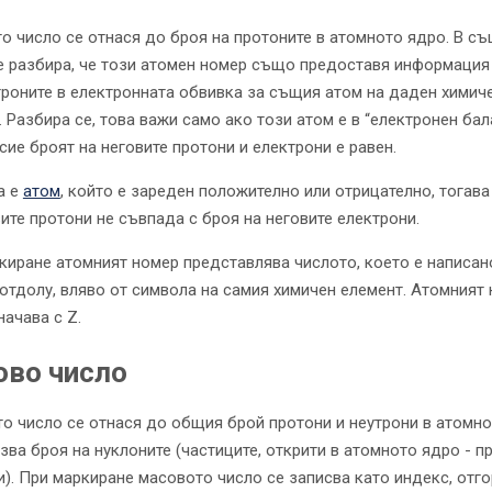
о число се отнася до броя на протоните в атомното ядро. В с
е разбира, че този атомен номер също предоставя информация
троните в електронната обвивка за същия атом на даден химич
 Разбира се, това важи само ако този атом е в “електронен бала
сие броят на неговите протони и електрони е равен.
а е
атом
, който е зареден положително или отрицателно, тогава
вите протони не съвпада с броя на неговите електрони.
киране атомният номер представлява числото, което е написан
 отдолу, вляво от символа на самия химичен елемент. Атомният
начава с Z.
во число
о число се отнася до общия брой протони и неутрони в атомно
азва броя на нуклоните (частиците, открити в атомното ядро ​​- п
и). При маркиране масовото число се записва като индекс, отго