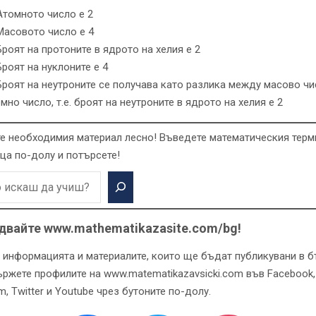
Атомното число е 2
Масовото число е 4
Броят на протоните в ядрото на хелия е 2
Броят на нуклоните е 4
Броят на неутроните се получава като разлика между масово чи
мно число, т.е. броят на неутроните в ядрото на хелия е 2
е необходимия материал лесно! Въведете математическия терм
ца по-долу и потърсете!
двайте www.mathematikazasite.com/bg!
 информацията и материалите, които ще бъдат публикувани в 
ържете профилите на www.matematikazavsicki.com във Facebook,
m, Twitter и Youtube чрез бутоните по-долу.