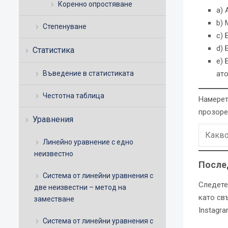
Коренно опростяване
a) 
b) 
Степенуване
c) 
d) 
Статистика
e) 
Въведение в статистиката
ато
Честотна таблица
Намерет
прозоре
Уравнения
Линейно уравнение с едно
неизвестно
После
Система от линейни уравнения с
Следете
две неизвестни – метод на
като св
заместване
Instagra
Система от линейни уравнения с