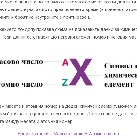
о число винаги е по-голямо от атомното число, почти два пъти
ект съществува, защото през повечето време (в повечето атом
ните и броят на неутроните е почти равен.
ението по-долу показва схема на показаните данни за химиче
. Тези данни се отнасят до неговия атомен номер и неговия ма
ем масата и атомния номер на даден химичен елемент, можем л
им броя на неутроните в неговото ядро. Достатъчно е да се из
та между масата и атомния номер.
Брой неутрони = Масово число – Атомно число