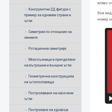
вляво о
Конгруентни 2Д фигури с
Във вид
пример за еднакви страни и
номер н
ъгли
Симетрия по отношние на
линиите
Ротационна симетријя
Многоълници и препделяне
на вътрешни и външни ъгли
Геометрична конструкцияа
на ъглополовяща
Построяаване на насочени
ъгли
Построяане на еднакъв