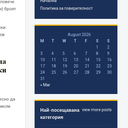
Начална
 повече.
Политика за поверителност
и) броят
ски
сов
August 2026
M
T
W
T
F
S
S
1
2
3
4
5
6
7
8
9
10
11
12
13
14
15
16
17
18
19
20
21
22
23
24
25
26
27
28
29
30
31
« Mar
есно да
числи
Най-посещавана
view more posts
категория