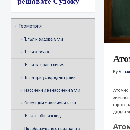
Геометрия
Ъгъл и видове ъгли
Ъгли в точка
Ато
Ъгли на права линия
By
Блаж
Ъгли при успоредни прави
Атомно 
Насочени и ненасочени ъгли
химичен
Операции с насочени ъгли
(протон
даден х
Ъгъл в общ изглед
Атом
Преобразуване от радиани в