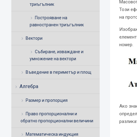
Масовот
триъгълник
Този еф
на прото
Построяване на
равностранен триъгълник
Изображ
елемент
Вектори
номер.
Събиране, изваждане и
умножение на вектори
Въведение в периметър и площ
Алгебра
Размер и пропорция
Ако зна
определ
Право пропорционални и
обратно пропорционални величини
разлика
Математическа индукция