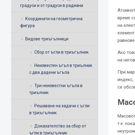
градуси и от градуси в радиани
Атомнот
време с
Координати на геометрична
на елек
фигура
елемент.
Видове триъгълници
равнове
Сбор от ъгли в триъгълник
Ако тов
на него
Неизвестен ъгъл в триълник
При мар
с два дадени ъгъла
индекс,
Три неизвестни ъгъла в
се обоз
триълник
Масо
Решаване на задачи с ъгли
в триъгълник
Масовот
т.е. пок
Доказателство за сбор от
неутрон
ъгли в триъгълник