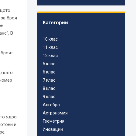
ъщото
 за броя
Категории
ен
нс”. В
10 клас
11 клас
 броят
12 клас
5 клас
6 клас
о като
 номер
7 клас
8 клас
9 клас
Алгебра
Астрономия
то ядро,
Геометрия
ротони и
Иновации
ре,