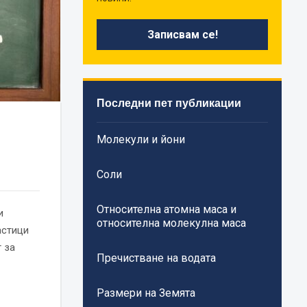
Последни пет публикации
Молекули и йони
Соли
Относителна атомна маса и
и
относителна молекулна маса
астици
 за
Пречистване на водата
Размери на Земята