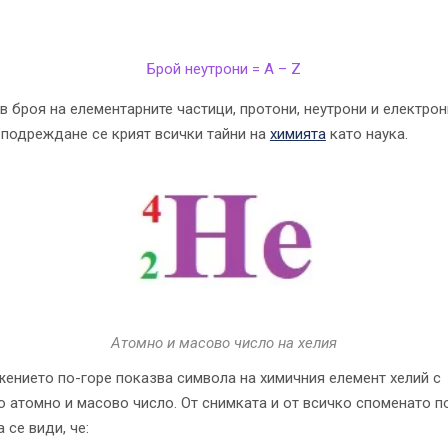
Брой неутрони = A – Z
в броя на елементарните частици, протони, неутрони и електрон
 подреждане се крият всички тайни на
химията
като наука.
Атомно и масово число на хелия
ението по-горе показва символа на химичния елемент хелий с
о атомно и масово число. От снимката и от всичко споменато п
 се види, че: