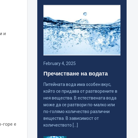
и и
February 4, 2025
Пречистване на водата
Питейната вода има особен вкус,
който се придава от разтворените в
нея вещества. В естествената вода
може да се разтвори по-малко или
по-голямо количество различни
вещества. В зависимост от
о-горе е
количеството […]