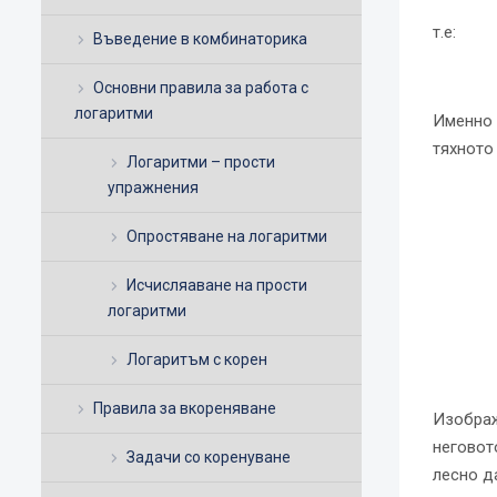
т.е:
Въведение в комбинаторика
Основни правила за работа с
логаритми
Именно 
тяхното
Логаритми – прости
упражнения
Опростяване на логаритми
Исчисляаване на прости
логаритми
Логаритъм с корен
Правила за вкореняване
Изображ
неговот
Задачи со коренуване
лесно да