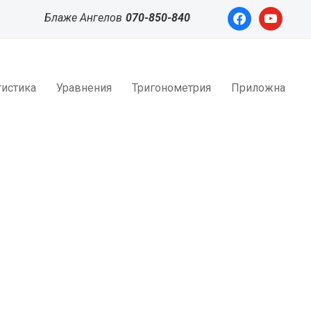
facebook
youtube
Блаже Ангелов
070-850-840
тистика
Уравнения
Тригонометрия
Приложна