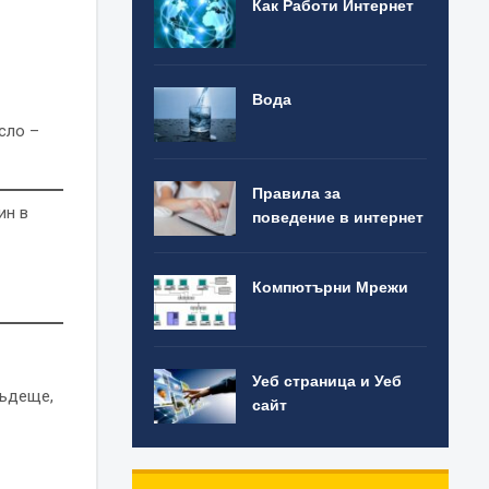
Как Работи Интернет
Вода
сло –
Правила за
ин в
поведение в интернет
Компютърни Мрежи
Уеб страница и Уеб
бъдеще,
сайт