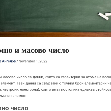
мно и масово число
е Ангелов
/
November 1, 2022
и масово число са данни, които са характерни за атома на всек
 елемент. Тези данни са свързани с точния брой елементарни ч
и, неутрони, електрони), които имат постоянна еднаква стойност
имичен елемент.
но число