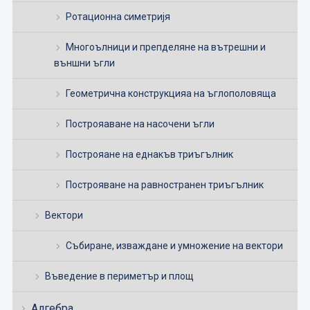
Ротационна симетријя
Многоълници и препделяне на вътрешни и
външни ъгли
Геометрична конструкцияа на ъглополовяща
Построяаване на насочени ъгли
Построяане на еднакъв триъгълник
Построяване на равностранен триъгълник
Вектори
Събиране, изваждане и умножение на вектори
Въведение в периметър и площ
Алгебра