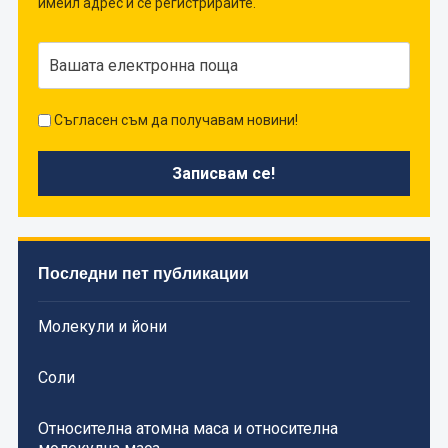
имейл адрес и се регистрирайте.
Съгласен съм да получавам новини!
Последни пет публикации
Молекули и йони
Соли
Относителна атомна маса и относителна