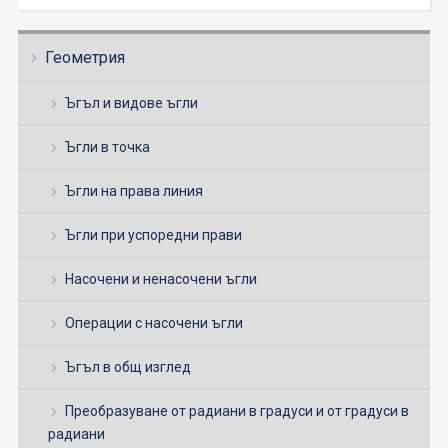
Геометрия
Ъгъл и видове ъгли
Ъгли в точка
Ъгли на права линия
Ъгли при успоредни прави
Насочени и ненасочени ъгли
Операции с насочени ъгли
Ъгъл в общ изглед
Преобразуване от радиани в градуси и от градуси в
радиани