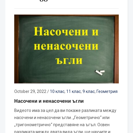
October 29, 2022
/
10 клас
,
11 клас
,
9 клас
,
Геометрия
Насочени и ненасочени ъгли
Видеото има за цел да ви покаже разликата между
насочени и ненасочени ъгли. „Геометрично“ или
„тригонометрично“ представяне на ъгъл. Освен
разликата между двата вида ъгли, ще научите и