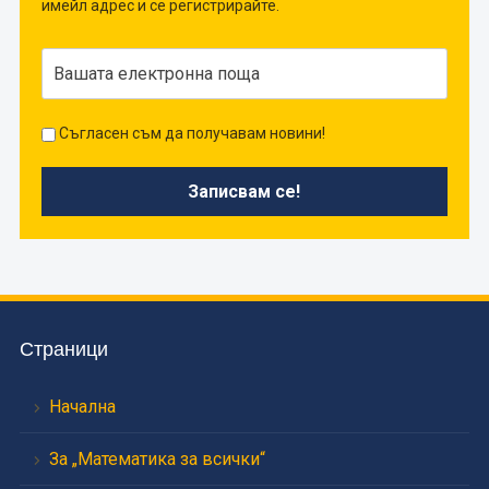
имейл адрес и се регистрирайте.
Съгласен съм да получавам новини!
Страници
Начална
За „Математика за всички“