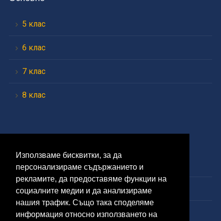
5 клас
6 клас
7 клас
8 клас
Средно
Използваме бисквитки, за да
9 клас
персонализираме съдържанието и
рекламите, да предоставяме функции на
10 клас
социалните медии и да анализираме
нашия трафик. Също така споделяме
11 клас
информация относно използването на