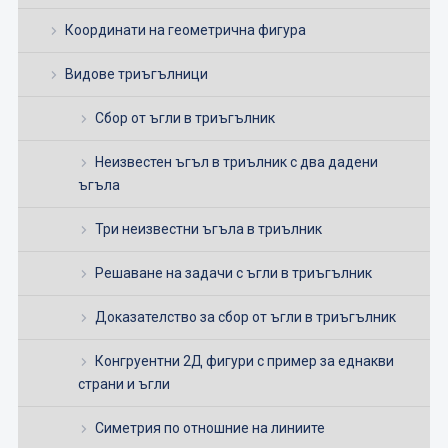
Координати на геометрична фигура
Видове триъгълници
Сбор от ъгли в триъгълник
Неизвестен ъгъл в триълник с два дадени
ъгъла
Три неизвестни ъгъла в триълник
Решаване на задачи с ъгли в триъгълник
Доказателство за сбор от ъгли в триъгълник
Конгруентни 2Д фигури с пример за еднакви
страни и ъгли
Симетрия по отношние на линиите