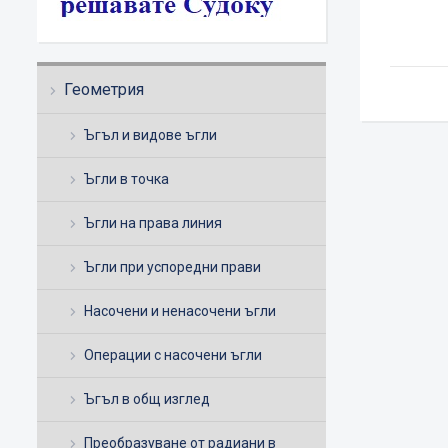
Геометрия
Ъгъл и видове ъгли
Ъгли в точка
Ъгли на права линия
Ъгли при успоредни прави
Насочени и ненасочени ъгли
Операции с насочени ъгли
Ъгъл в общ изглед
Преобразуване от радиани в