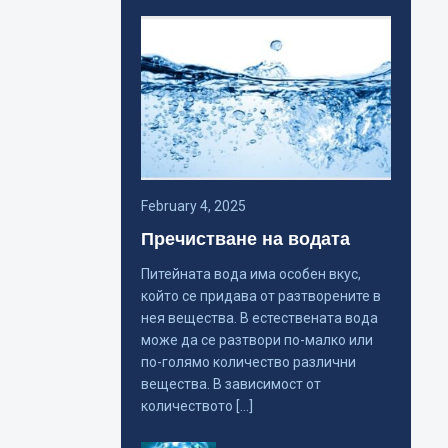
February 4, 2025
Пречистване на водата
Питейната вода има особен вкус,
който се придава от разтворените в
нея вещества. В естествената вода
може да се разтвори по-малко или
по-голямо количество различни
вещества. В зависимост от
количеството […]