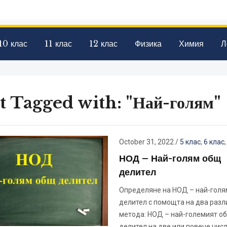
10 клас
11 клас
12 клас
Физика
Химия
Л
t Tagged with: "Най-голям"
October 31, 2022
/
5 клас
,
6 клас
НОД – Най-голям общ
делител
Определяне на НОД – най-голя
делител с помощта на два разл
метода: НОД – най-големият о
делител на две или повече числ