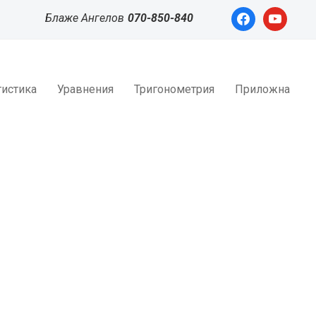
facebook
youtube
Блаже Ангелов
070-850-840
тистика
Уравнения
Тригонометрия
Приложна