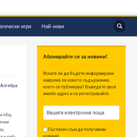
огически игри
Най-нови
Абонирайте се за новини!
Искате ли да бъдете информирани
навреме за новото съдържание,
,
Алгебра
което се публикува? Въведете своя
имейл адрес и се регистрирайте.
м общ
ични
бщ
Съгласен съм да получавам
новини!
а е най-