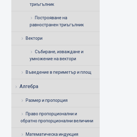
триъгълник
Построяване на
равностранен триъгълник
Вектори
Събиране, изваждане и
умножение на вектори
Въведение в периметър и площ
Алгебра
Размер и пропорция
Право пропорционални и
обратно пропорционални величини
Математическа индукция