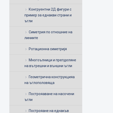
Конгруентни 2Д фигури с
пример за еднакви страни и
ъгли
Симетрия по отношние на
линиите
Ротационна симетријя
Многоълници и препделяне
на вътрешни и външни ъгли
Геометрична конструкцияа
на ъглополовяща
Построяаване на насочени
ъгли
Построяане на еднакъв