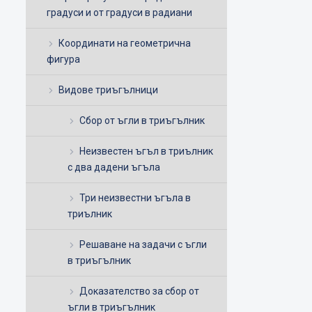
градуси и от градуси в радиани
Координати на геометрична
фигура
Видове триъгълници
Сбор от ъгли в триъгълник
Неизвестен ъгъл в триълник
с два дадени ъгъла
Три неизвестни ъгъла в
триълник
Решаване на задачи с ъгли
в триъгълник
Доказателство за сбор от
ъгли в триъгълник