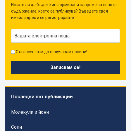
Искате ли да бъдете информирани навреме за новото
съдържание, което се публикува? Въведете своя
имейл адрес и се регистрирайте.
Съгласен съм да получавам новини!
Последни пет публикации
Молекули и йони
Соли