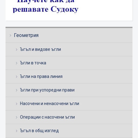
Геометрия
Ъгъл и видове ъгли
Ъгли в точка
Ъгли на права линия
Ъгли при успоредни прави
Насочени и ненасочени ъгли
Операции с насочени ъгли
Ъгъл в общ изглед