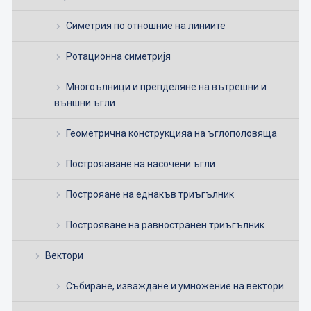
Симетрия по отношние на линиите
Ротационна симетријя
Многоълници и препделяне на вътрешни и
външни ъгли
Геометрична конструкцияа на ъглополовяща
Построяаване на насочени ъгли
Построяане на еднакъв триъгълник
Построяване на равностранен триъгълник
Вектори
Събиране, изваждане и умножение на вектори