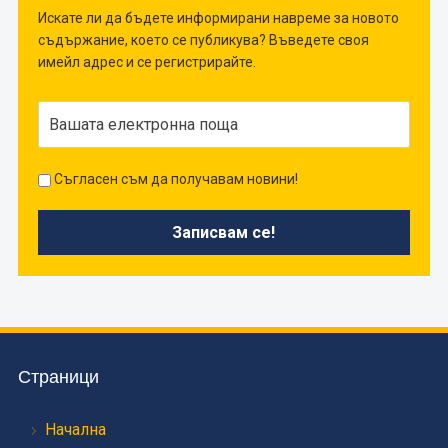
Искате ли да бъдете информирани навреме за новото
съдържание, което се публикува? Въведете своя
имейл адрес и се регистрирайте.
Съгласен съм да получавам новини!
Страници
Начална