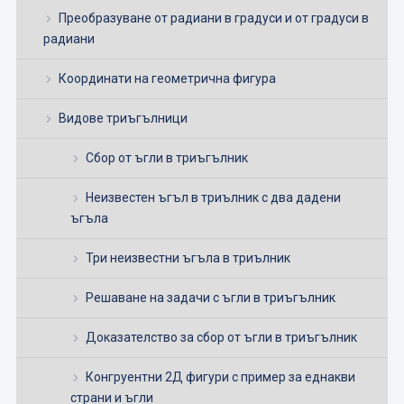
Преобразуване от радиани в градуси и от градуси в
радиани
Координати на геометрична фигура
Видове триъгълници
Сбор от ъгли в триъгълник
Неизвестен ъгъл в триълник с два дадени
ъгъла
Три неизвестни ъгъла в триълник
Решаване на задачи с ъгли в триъгълник
Доказателство за сбор от ъгли в триъгълник
Конгруентни 2Д фигури с пример за еднакви
страни и ъгли