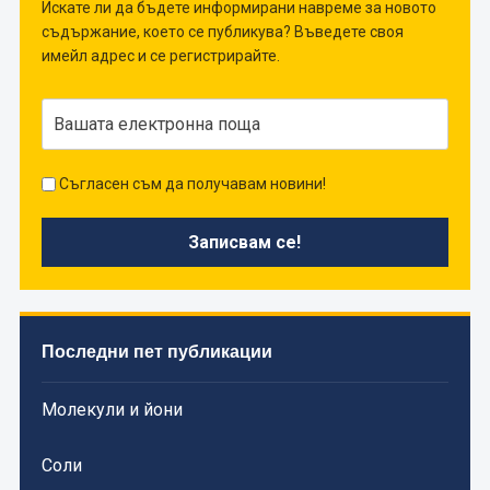
Искате ли да бъдете информирани навреме за новото
съдържание, което се публикува? Въведете своя
имейл адрес и се регистрирайте.
Съгласен съм да получавам новини!
Последни пет публикации
Молекули и йони
Соли