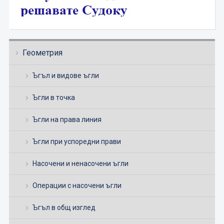
Геометрия
Ъгъл и видове ъгли
Ъгли в точка
Ъгли на права линия
Ъгли при успоредни прави
Насочени и ненасочени ъгли
Операции с насочени ъгли
Ъгъл в общ изглед