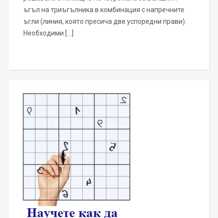
ъгъл на триъгълника в комбинация с напречните
ъгли (линия, която пресича две успоредни прави).
Необходими […]