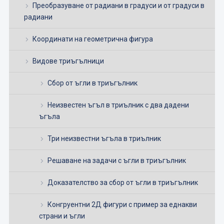
Преобразуване от радиани в градуси и от градуси в
радиани
Координати на геометрична фигура
Видове триъгълници
Сбор от ъгли в триъгълник
Неизвестен ъгъл в триълник с два дадени
ъгъла
Три неизвестни ъгъла в триълник
Решаване на задачи с ъгли в триъгълник
Доказателство за сбор от ъгли в триъгълник
Конгруентни 2Д фигури с пример за еднакви
страни и ъгли