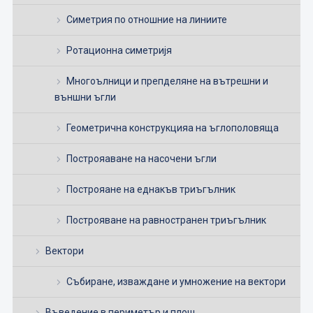
Симетрия по отношние на линиите
Ротационна симетријя
Многоълници и препделяне на вътрешни и
външни ъгли
Геометрична конструкцияа на ъглополовяща
Построяаване на насочени ъгли
Построяане на еднакъв триъгълник
Построяване на равностранен триъгълник
Вектори
Събиране, изваждане и умножение на вектори
Въведение в периметър и площ