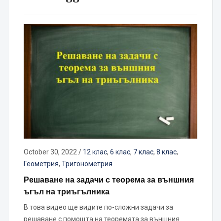
October 30, 2022
/
12 клас
,
6 клас
,
7 клас
,
8 клас
,
Геометрия
,
Тригонометрия
Решаване на задачи с теорема за външния
ъгъл на триъгълника
В това видео ще видите по-сложни задачи за
решаване с помощта на теоремата за външния