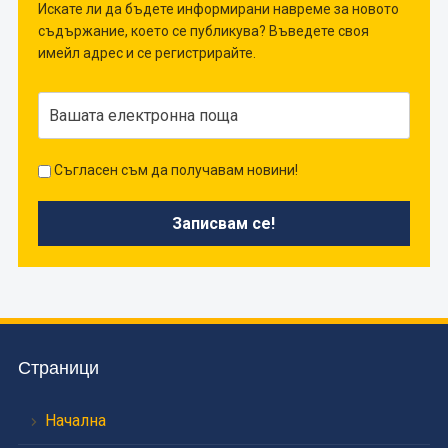
Искате ли да бъдете информирани навреме за новото
съдържание, което се публикува? Въведете своя
имейл адрес и се регистрирайте.
Съгласен съм да получавам новини!
Страници
Начална