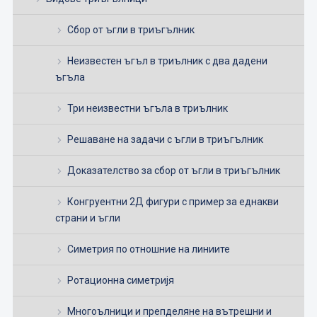
Сбор от ъгли в триъгълник
Неизвестен ъгъл в триълник с два дадени
ъгъла
Три неизвестни ъгъла в триълник
Решаване на задачи с ъгли в триъгълник
Доказателство за сбор от ъгли в триъгълник
Конгруентни 2Д фигури с пример за еднакви
страни и ъгли
Симетрия по отношние на линиите
Ротационна симетријя
Многоълници и препделяне на вътрешни и