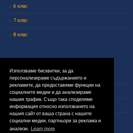
6 клас
7 клас
8 клас
Средно
Използваме бисквитки, за да
9 клас
персонализираме съдържанието и
рекламите, да предоставяме функции на
10 клас
социалните медии и да анализираме
нашия трафик. Също така споделяме
11 клас
информация относно използването на
нашия сайт от ваша страна с нашите
12 клас
социални медии, партньори за реклама и
анализи.
Learn more