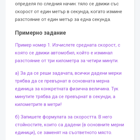
определя по следния начин: тяло се движи със
скорост от един метър в секунда, когато измине
разстояние от един метър за една секунда.
Примерно задание
Пример номер 1. Изчислете средната скорост, с
която се движи автомобил, който е изминал
разстояние от три километра за четири минути.
а) За да се реши задачата, всички дадени мерки
трябва да се превърнат в основната мерна
единица за конкретната физична величина. Тук
минутите трябва да се превърнат в секунди, а
километрите в метри!
б) Запишете формулата за скоростта. В него
стойностите, които са дадени (в основните мерни
единици), се заменят на съответното място.