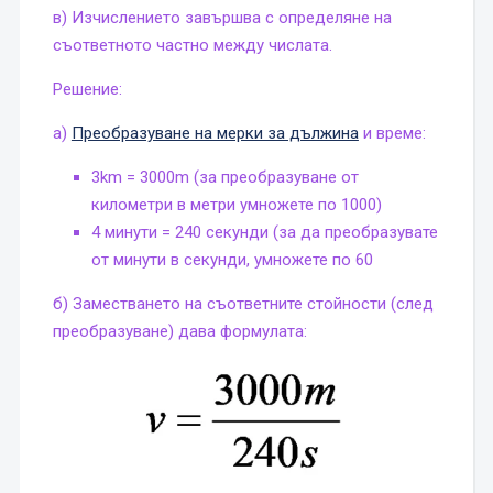
в) Изчислението завършва с определяне на
съответното частно между числата.
Решение:
а)
Преобразуване на мерки за дължина
и време:
3km = 3000m (за преобразуване от
километри в метри умножете по 1000)
4 минути = 240 секунди (за да преобразувате
от минути в секунди, умножете по 60
б) Заместването на съответните стойности (след
преобразуване) дава формулата: