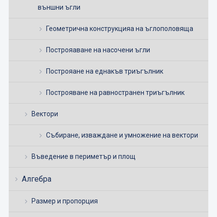
външни ъгли
Геометрична конструкцияа на ъглополовяща
Построяаване на насочени ъгли
Построяане на еднакъв триъгълник
Построяване на равностранен триъгълник
Вектори
Събиране, изваждане и умножение на вектори
Въведение в периметър и площ
Алгебра
Размер и пропорция