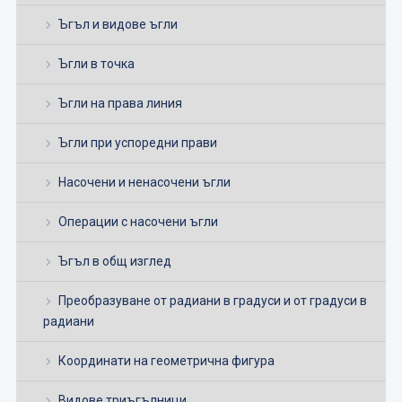
Ъгъл и видове ъгли
Ъгли в точка
Ъгли на права линия
Ъгли при успоредни прави
Насочени и ненасочени ъгли
Операции с насочени ъгли
Ъгъл в общ изглед
Преобразуване от радиани в градуси и от градуси в
радиани
Координати на геометрична фигура
Видове триъгълници