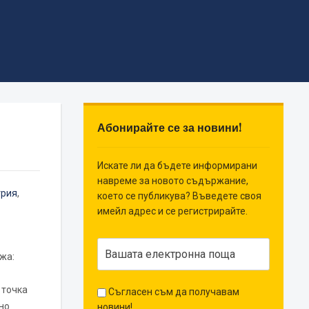
Абонирайте се за новини!
"
Искате ли да бъдете информирани
навреме за новото съдържание,
трия
,
което се публикува? Въведете своя
имейл адрес и се регистрирайте.
жа:
 точка
Съгласен съм да получавам
но
новини!