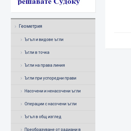
Геометрия
Ъгъл и видове ъгли
Ъгли в точка
Ъгли на права линия
Ъгли при успоредни прави
Насочени и ненасочени ъгли
Операции с насочени ъгли
Ъгъл в общ изглед
Преобразуване от радиани в