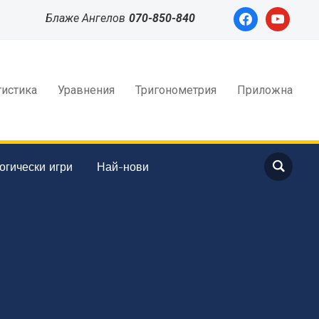
facebook
youtube
Блаже Ангелов
070-850-840
тистика
Уравнения
Тригонометрия
Приложна
огически игри
Най-нови