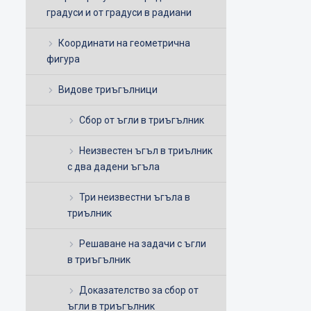
градуси и от градуси в радиани
Координати на геометрична
фигура
Видове триъгълници
Сбор от ъгли в триъгълник
Неизвестен ъгъл в триълник
с два дадени ъгъла
Три неизвестни ъгъла в
триълник
Решаване на задачи с ъгли
в триъгълник
Доказателство за сбор от
ъгли в триъгълник