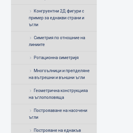
Конгруентни 2Д фигури с
пример за еднакви страни и
ъгли
Симетрия по отношние на
линиите
Ротационна симетријя
Многоълници и препделяне
на вътрешни и външни ъгли
Геометрична конструкцияа
на ъглополовяща
Построяаване на насочени
ъгли
Построяане на еднакъв