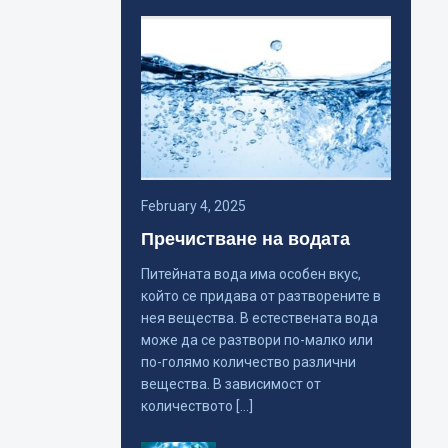
February 4, 2025
Пречистване на водата
Питейната вода има особен вкус,
който се придава от разтворените в
нея вещества. В естествената вода
може да се разтвори по-малко или
по-голямо количество различни
вещества. В зависимост от
количеството […]