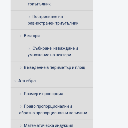
триъгълник
Построяване на
равностранен триъгълник
Вектори
Събиране, изваждане и
умножение на вектори
Въведение в периметър и площ
Алгебра
Размер и пропорция
Право пропорционални и
обратно пропорционални величини
Математическа индукция