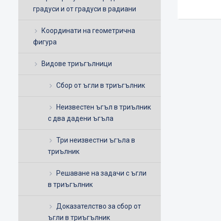
градуси и от градуси в радиани
Координати на геометрична
фигура
Видове триъгълници
Сбор от ъгли в триъгълник
Неизвестен ъгъл в триълник
с два дадени ъгъла
Три неизвестни ъгъла в
триълник
Решаване на задачи с ъгли
в триъгълник
Доказателство за сбор от
ъгли в триъгълник