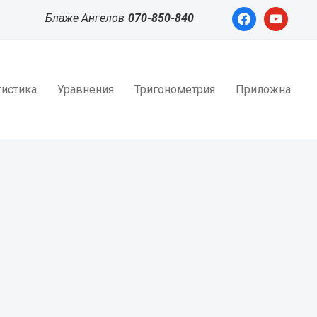
facebook
youtube
Блаже Ангелов
070-850-840
тистика
Уравнения
Тригонометрия
Приложна