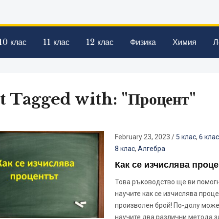
10 клас
11 клас
12 клас
Физика
Химия
Л
t Tagged with: "Процент"
February 23, 2023
/
5 клас
,
6 клас
8 клас
,
Алгебра
Как се изчислява проце
Това ръководство ще ви помог
научите как се изчислява проце
произволен брой! По-долу може
научите два различни метода з