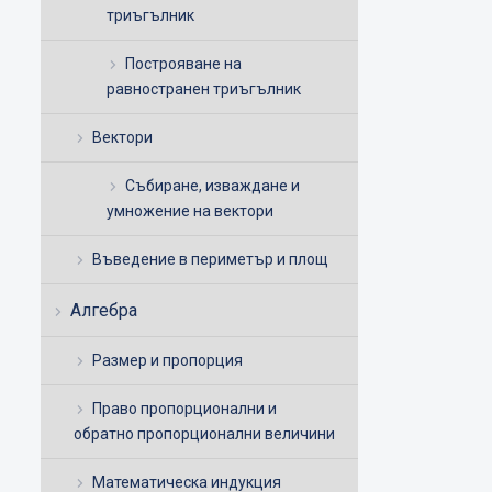
триъгълник
Построяване на
равностранен триъгълник
Вектори
Събиране, изваждане и
умножение на вектори
Въведение в периметър и площ
Алгебра
Размер и пропорция
Право пропорционални и
обратно пропорционални величини
Математическа индукция