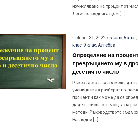
изчисляване на процент от числ
Логично, веднага щом […]
October 31, 2022
/
5 клас
,
6 клас
клас
,
9 клас
,
Алгебра
Определяне на процент
превръщането му в дро
десетично число
Ръководство, което може да по
учениците да разберат по-лесно
процент и как може да се опре
дадено число с помощта на ра
методи! Ръководството съдър
Нагледно […]