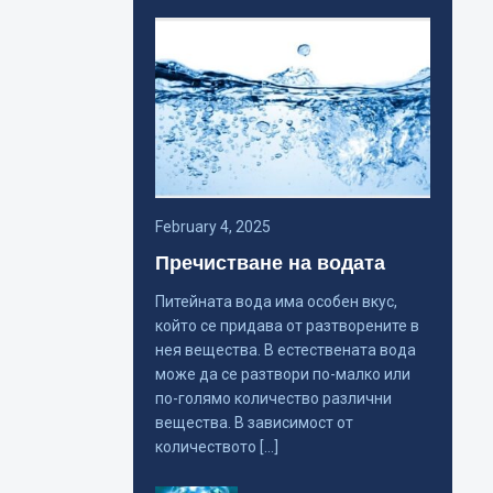
February 4, 2025
Пречистване на водата
Питейната вода има особен вкус,
който се придава от разтворените в
нея вещества. В естествената вода
може да се разтвори по-малко или
по-голямо количество различни
вещества. В зависимост от
количеството […]