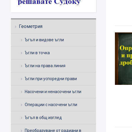
Геометрия
Ъгъл и видове ъгли
Ъгли в точка
Ъгли на права линия
Ъгли при успоредни прави
Насочени и ненасочени ъгли
Операции с насочени ъгли
Ъгъл в общ изглед
Преобразуване от радиани в