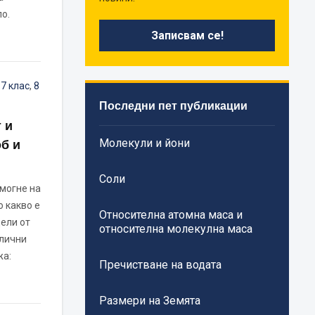
о.
,
7 клас
,
8
Последни пет публикации
 и
Молекули и йони
б и
Соли
могне на
 какво е
Относителна атомна маса и
дели от
относителна молекулна маса
злични
жа:
Пречистване на водата
Размери на Земята