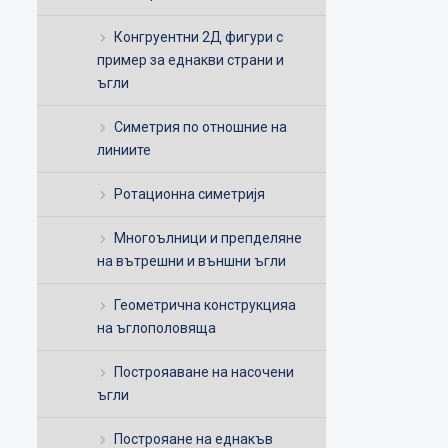
Конгруентни 2Д фигури с
пример за еднакви страни и
ъгли
Симетрия по отношние на
линиите
Ротационна симетријя
Многоълници и препделяне
на вътрешни и външни ъгли
Геометрична конструкцияа
на ъглополовяща
Построяаване на насочени
ъгли
Построяане на еднакъв