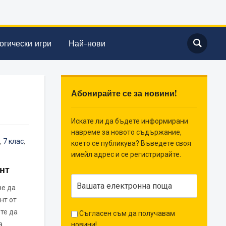
огически игри
Най-нови
Абонирайте се за новини!
Искате ли да бъдете информирани
навреме за новото съдържание,
,
7 клас
,
което се публикува? Въведете своя
имейл адрес и се регистрирайте.
нт
не да
нт от
те да
Съгласен съм да получавам
а
новини!