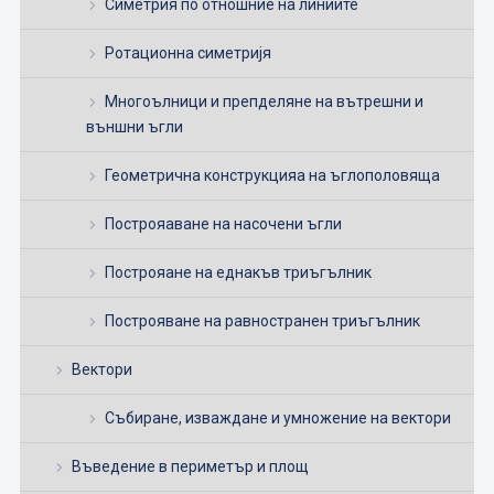
Симетрия по отношние на линиите
Ротационна симетријя
Многоълници и препделяне на вътрешни и
външни ъгли
Геометрична конструкцияа на ъглополовяща
Построяаване на насочени ъгли
Построяане на еднакъв триъгълник
Построяване на равностранен триъгълник
Вектори
Събиране, изваждане и умножение на вектори
Въведение в периметър и площ