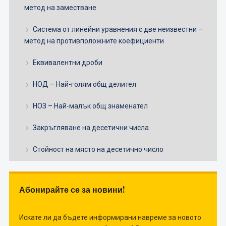
метод на заместване
Система от линейни уравнения с две неизвестни –
метод на противположните коефициенти
Еквивалентни дроби
НОД – Най-голям общ делител
НОЗ – Най-малък общ знаменател
Закръгляване на десетични числа
Стойност на място на десетично число
Абонирайте се за новини!
Искате ли да бъдете информирани навреме за новото