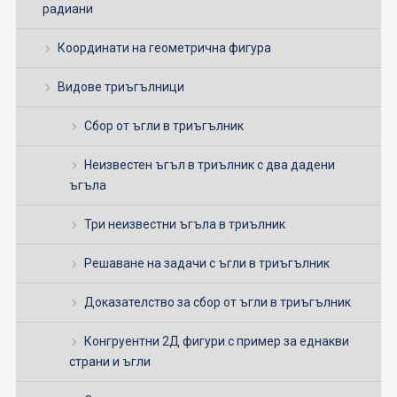
радиани
Координати на геометрична фигура
Видове триъгълници
Сбор от ъгли в триъгълник
Неизвестен ъгъл в триълник с два дадени
ъгъла
Три неизвестни ъгъла в триълник
Решаване на задачи с ъгли в триъгълник
Доказателство за сбор от ъгли в триъгълник
Конгруентни 2Д фигури с пример за еднакви
страни и ъгли