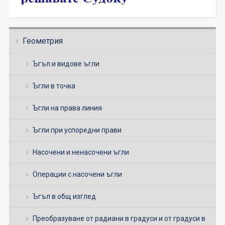
Геометрия
Ъгъл и видове ъгли
Ъгли в точка
Ъгли на права линия
Ъгли при успоредни прави
Насочени и ненасочени ъгли
Операции с насочени ъгли
Ъгъл в общ изглед
Преобразуване от радиани в градуси и от градуси в