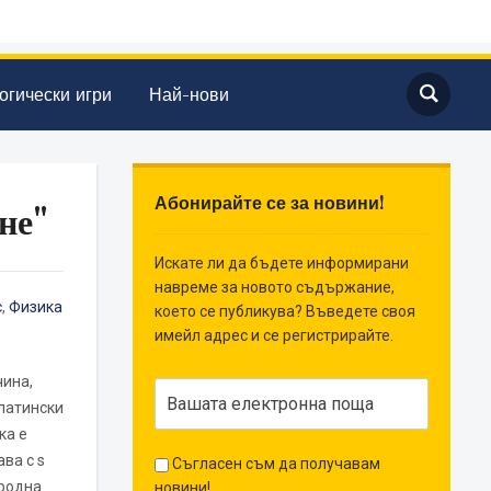
огически игри
Най-нови
Абонирайте се за новини!
не"
Искате ли да бъдете информирани
навреме за новото съдържание,
с
,
Физика
което се публикува? Въведете своя
имейл адрес и се регистрирайте.
чина,
 латински
ка е
ва с s
Съгласен съм да получавам
ародна
новини!