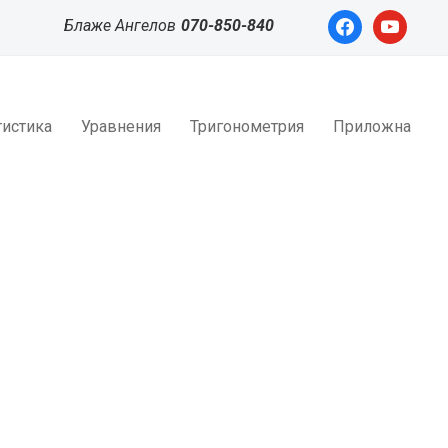
facebook
youtube
Блаже Ангелов
070-850-840
тистика
Уравнения
Тригонометрия
Приложна