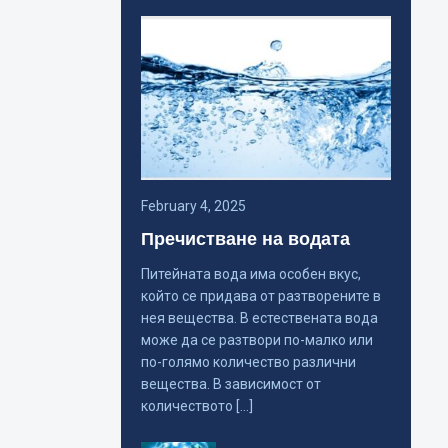
February 4, 2025
Пречистване на водата
Питейната вода има особен вкус,
който се придава от разтворените в
нея вещества. В естествената вода
може да се разтвори по-малко или
по-голямо количество различни
вещества. В зависимост от
количеството […]