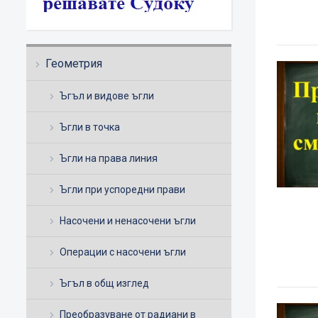
Геометрия
Ъгъл и видове ъгли
Ъгли в точка
Ъгли на права линия
Ъгли при успоредни прави
Насочени и ненасочени ъгли
Операции с насочени ъгли
Ъгъл в общ изглед
Преобразуване от радиани в