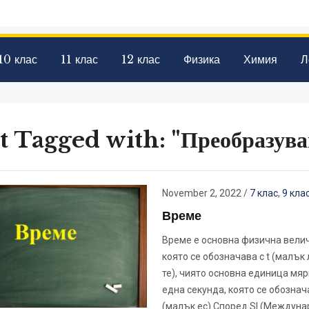
10 клас
11 клас
12 клас
Физика
Химия
Л
t Tagged with: "Преобразува
November 2, 2022
/
7 клас
,
9 кла
Време
Време е основна физична вели
която се обозначава с t (малък
те), чиято основна единица мяр
една секунда, която се обознача
(малък ес).Според SI (Междун