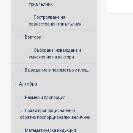
триъгълник
Построяване на
равностранен триъгълник
Вектори
Събиране, изваждане и
умножение на вектори
Въведение в периметър и площ
Алгебра
Размер и пропорция
Право пропорционални и
обратно пропорционални величини
Математическа индукция