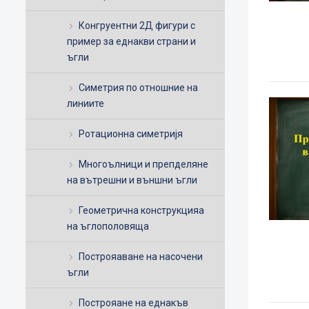
Конгруентни 2Д фигури с
пример за еднакви страни и
ъгли
Симетрия по отношние на
линиите
Ротационна симетријя
Многоълници и препделяне
на вътрешни и външни ъгли
Геометрична конструкцияа
на ъглополовяща
Построяаване на насочени
ъгли
Построяане на еднакъв