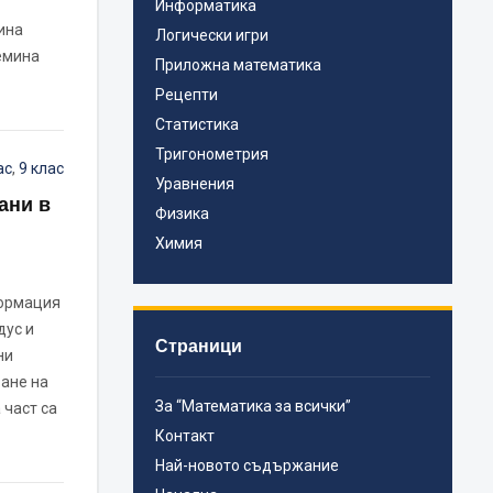
Информатика
ина
Логически игри
емина
Приложна математика
Рецепти
Статистика
Тригонометрия
ас
,
9 клас
Уравнения
ани в
Физика
Химия
формация
дус и
Страници
ни
ане на
За “Математика за всички”
 част са
Контакт
Най-новото съдържание