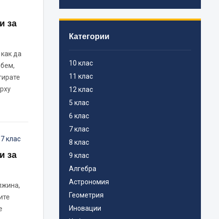
и за
Категории
 как да
10 клас
обем,
11 клас
тирате
рху
12 клас
5 клас
6 клас
7 клас
,
7 клас
8 клас
и за
9 клас
Алгебра
Астрономия
лжина,
Геометрия
ите
Иновации
е