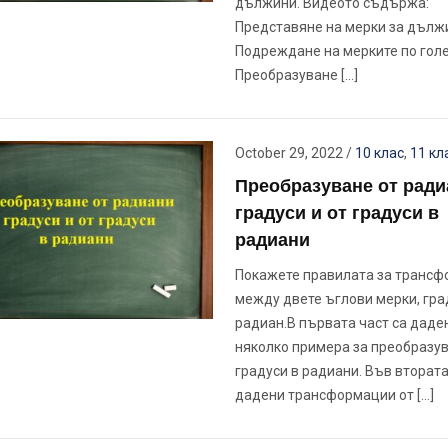
дължини. Видеото съдържа:
Представяне на мерки за дълж
Подреждане на мерките по гол
Преобразуване […]
October 29, 2022
/
10 клас
,
11 кл
Преобразуване от ради
градуси и от градуси в
радиани
Покажете правилата за транс
между двете ъглови мерки, гра
радиан.В първата част са даде
няколко примера за преобразув
градуси в радиани. Във втората
дадени трансформации от […]