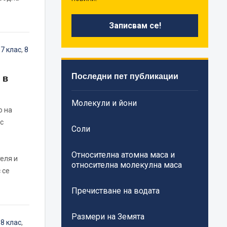
,
7 клас
,
8
Последни пет публикации
 в
Молекули и йони
о на
с
Соли
Относителна атомна маса и
еля и
относителна молекулна маса
 се
Пречистване на водата
Размери на Земята
,
8 клас
,