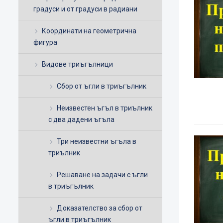
градуси и от градуси в радиани
Координати на геометрична
фигура
Видове триъгълници
Сбор от ъгли в триъгълник
Неизвестен ъгъл в триълник
с два дадени ъгъла
Три неизвестни ъгъла в
триълник
Решаване на задачи с ъгли
в триъгълник
Доказателство за сбор от
ъгли в триъгълник