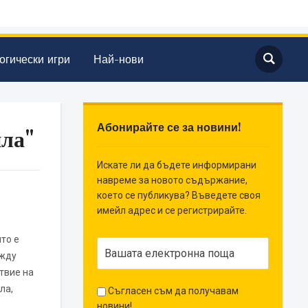
огически игри
Най-нови
Абонирайте се за новини!
ла"
Искате ли да бъдете информирани
навреме за новото съдържание,
което се публикува? Въведете своя
имейл адрес и се регистрирайте.
то е
ежду
ствие на
ла,
Съгласен съм да получавам
новини!