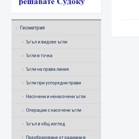
Геометрия
Ъгъл и видове ъгли
Ъгли в точка
Ъгли на права линия
Ъгли при успоредни прави
Насочени и ненасочени ъгли
Операции с насочени ъгли
Ъгъл в общ изглед
Преобразуване от радиани в