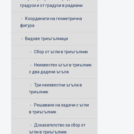
градуси и от градуси в радиани
Координати на геометрична
фигура
Видове триъгълници
Сбор от ъгли в триъгълник
Неизвестен ъгъл в триълник
с два дадени ъгъла
Три неизвестни ъгъла в
триълник
Решаване на задачи с ъгли
в триъгълник
Доказателство за сбор от
ъгли в триъгълник