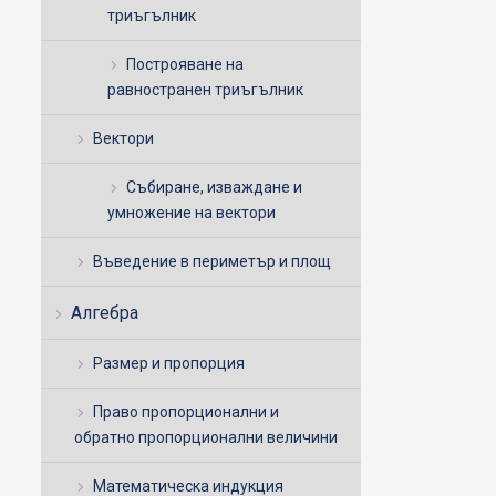
триъгълник
Построяване на
равностранен триъгълник
Вектори
Събиране, изваждане и
умножение на вектори
Въведение в периметър и площ
Алгебра
Размер и пропорция
Право пропорционални и
обратно пропорционални величини
Математическа индукция