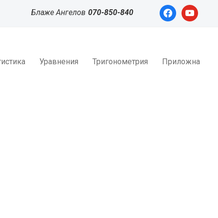
facebook
youtube
Блаже Ангелов
070-850-840
тистика
Уравнения
Тригонометрия
Приложна