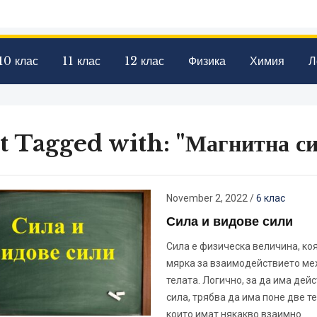
10 клас
11 клас
12 клас
Физика
Химия
Л
t Tagged with: "Магнитна си
November 2, 2022
/
6 клас
Сила и видове сили
Сила е физическа величина, коя
мярка за взаимодействието м
телата. Логично, за да има дей
сила, трябва да има поне две те
които имат някакво взаимно