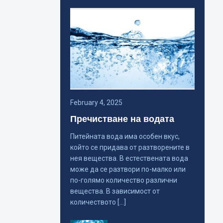
February 4, 2025
Пречистване на водата
Питейната вода има особен вкус,
който се придава от разтворените в
нея вещества. В естествената вода
може да се разтвори по-малко или
по-голямо количество различни
вещества. В зависимост от
количеството […]