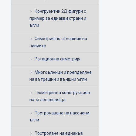
Конгруентни 2Д фигури с
пример за еднакви страни и
ъгли
Симетрия по отношние на
линиите
Ротационна симетријя
Многоълници и препделяне
на вътрешни и външни ъгли
Геометрична конструкцияа
на ъглополовяща
Построяаване на насочени
ъгли
Построяане на еднакъв