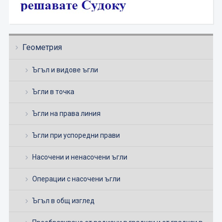
Геометрия
Ъгъл и видове ъгли
Ъгли в точка
Ъгли на права линия
Ъгли при успоредни прави
Насочени и ненасочени ъгли
Операции с насочени ъгли
Ъгъл в общ изглед