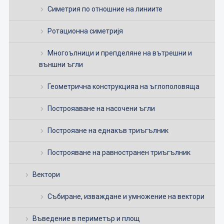
Симетрия по отношние на линиите
Ротационна симетријя
Многоълници и препделяне на вътрешни и
външни ъгли
Геометрична конструкцияа на ъглополовяща
Построяаване на насочени ъгли
Построяане на еднакъв триъгълник
Построяване на равностранен триъгълник
Вектори
Събиране, изваждане и умножение на вектори
Въведение в периметър и площ