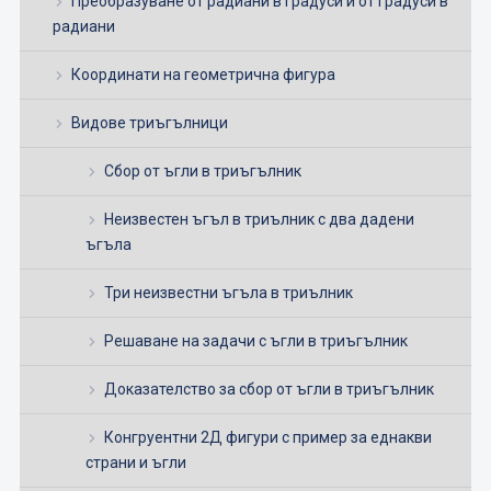
Преобразуване от радиани в градуси и от градуси в
радиани
Координати на геометрична фигура
Видове триъгълници
Сбор от ъгли в триъгълник
Неизвестен ъгъл в триълник с два дадени
ъгъла
Три неизвестни ъгъла в триълник
Решаване на задачи с ъгли в триъгълник
Доказателство за сбор от ъгли в триъгълник
Конгруентни 2Д фигури с пример за еднакви
страни и ъгли