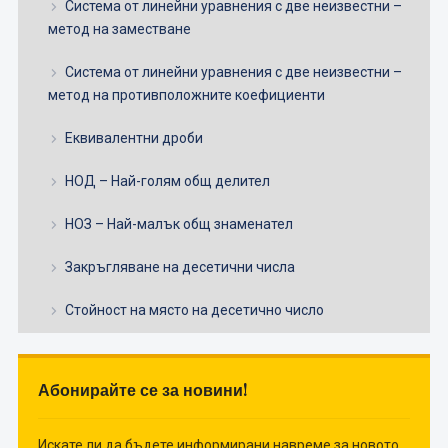
Система от линейни уравнения с две неизвестни –
метод на заместване
Система от линейни уравнения с две неизвестни –
метод на противположните коефициенти
Еквивалентни дроби
НОД – Най-голям общ делител
НОЗ – Най-малък общ знаменател
Закръгляване на десетични числа
Стойност на място на десетично число
Абонирайте се за новини!
Искате ли да бъдете информирани навреме за новото