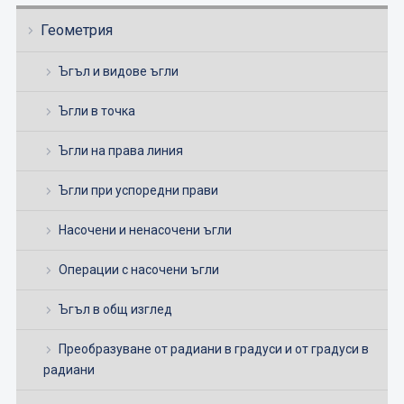
Геометрия
Ъгъл и видове ъгли
Ъгли в точка
Ъгли на права линия
Ъгли при успоредни прави
Насочени и ненасочени ъгли
Операции с насочени ъгли
Ъгъл в общ изглед
Преобразуване от радиани в градуси и от градуси в
радиани