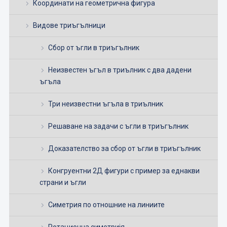
Координати на геометрична фигура
Видове триъгълници
Сбор от ъгли в триъгълник
Неизвестен ъгъл в триълник с два дадени
ъгъла
Три неизвестни ъгъла в триълник
Решаване на задачи с ъгли в триъгълник
Доказателство за сбор от ъгли в триъгълник
Конгруентни 2Д фигури с пример за еднакви
страни и ъгли
Симетрия по отношние на линиите
Ротационна симетријя