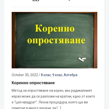
October 30, 2022
/
8 клас
,
9 клас
,
Алгебра
Коренно опростяване
Метод за опростяване на корен, ако радикалният
израз може да се разложи на кратни, едно от които
е “цял квадрат”. Лесна процедура, която ще ви
помогне в много задачи, за […]