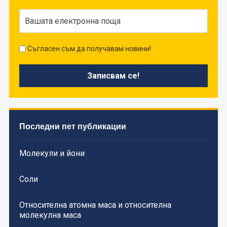
Съгласен съм да получавам новини!
Последни пет публикации
Молекули и йони
Соли
Относителна атомна маса и относителна
молекулна маса