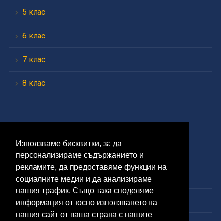
5 клас
6 клас
7 клас
8 клас
Средно
Използваме бисквитки, за да
9 клас
персонализираме съдържанието и
рекламите, да предоставяме функции на
10 клас
социалните медии и да анализираме
нашия трафик. Също така споделяме
11 клас
информация относно използването на
нашия сайт от ваша страна с нашите