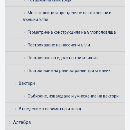
Многоълници и препделяне на вътрешни и
външни ъгли
Геометрична конструкцияа на ъглополовяща
Построяаване на насочени ъгли
Построяане на еднакъв триъгълник
Построяване на равностранен триъгълник
Вектори
Събиране, изваждане и умножение на вектори
Въведение в периметър и площ
Алгебра