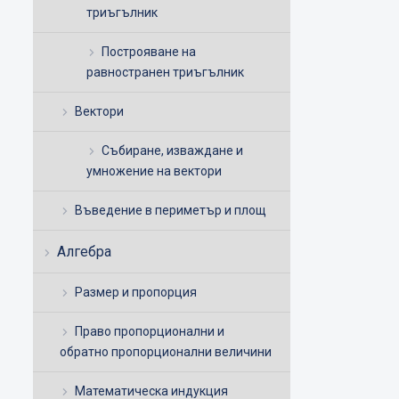
триъгълник
Построяване на
равностранен триъгълник
Вектори
Събиране, изваждане и
умножение на вектори
Въведение в периметър и площ
Алгебра
Размер и пропорция
Право пропорционални и
обратно пропорционални величини
Математическа индукция