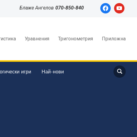
facebook
youtube
Блаже Ангелов
070-850-840
тистика
Уравнения
Тригонометрия
Приложна
огически игри
Най-нови