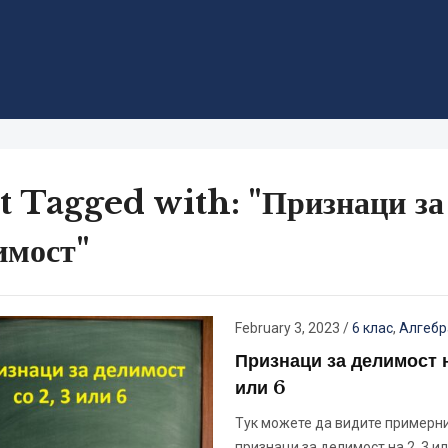
t Tagged with: "Признаци за
имост"
February 3, 2023
/
6 клас
,
Алгебр
Признаци за делимост н
или 6
Тук можете да видите примерн
признаци за делимост на 2, 3 ил