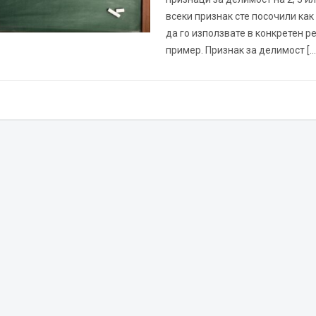
всеки признак сте посочили ка
да го използвате в конкретен р
пример. Признак за делимост […