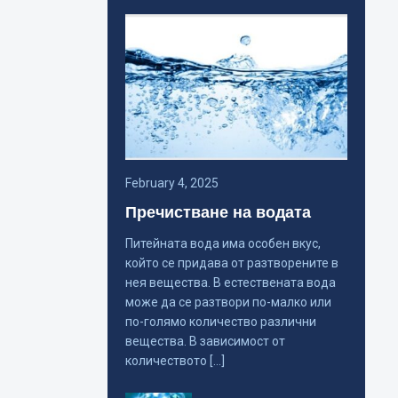
February 4, 2025
Пречистване на водата
Питейната вода има особен вкус,
който се придава от разтворените в
нея вещества. В естествената вода
може да се разтвори по-малко или
по-голямо количество различни
вещества. В зависимост от
количеството […]