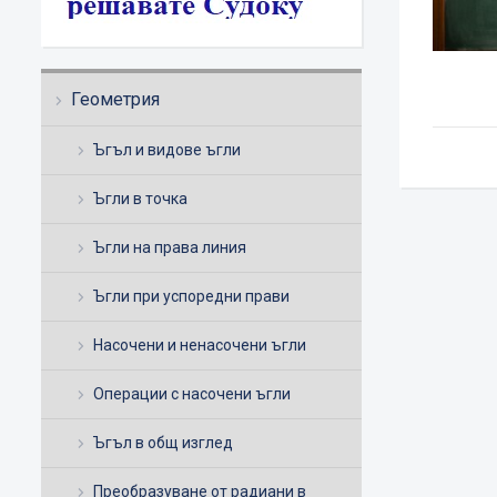
Геометрия
Ъгъл и видове ъгли
Ъгли в точка
Ъгли на права линия
Ъгли при успоредни прави
Насочени и ненасочени ъгли
Операции с насочени ъгли
Ъгъл в общ изглед
Преобразуване от радиани в