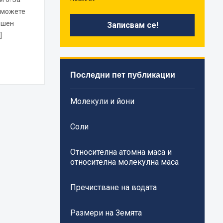
к можете
ешен
]
Последни пет публикации
Молекули и йони
Соли
Относителна атомна маса и
относителна молекулна маса
Пречистване на водата
Размери на Земята