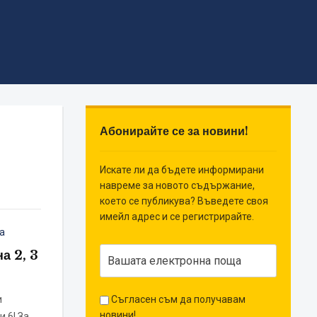
Абонирайте се за новини!
Искате ли да бъдете информирани
навреме за новото съдържание,
което се публикува? Въведете своя
имейл адрес и се регистрирайте.
а
а 2, 3
и
Съгласен съм да получавам
новини!
и 6! За