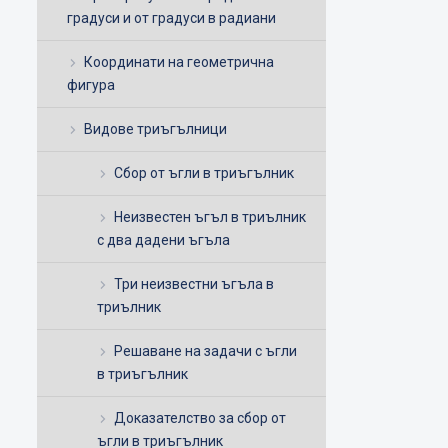
градуси и от градуси в радиани
Координати на геометрична
фигура
Видове триъгълници
Сбор от ъгли в триъгълник
Неизвестен ъгъл в триълник
с два дадени ъгъла
Три неизвестни ъгъла в
триълник
Решаване на задачи с ъгли
в триъгълник
Доказателство за сбор от
ъгли в триъгълник