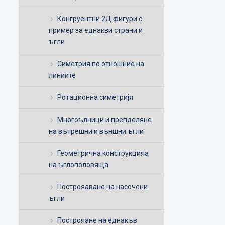
Конгруентни 2Д фигури с
пример за еднакви страни и
ъгли
Симетрия по отношние на
линиите
Ротационна симетријя
Многоълници и препделяне
на вътрешни и външни ъгли
Геометрична конструкцияа
на ъглополовяща
Построяаване на насочени
ъгли
Построяане на еднакъв