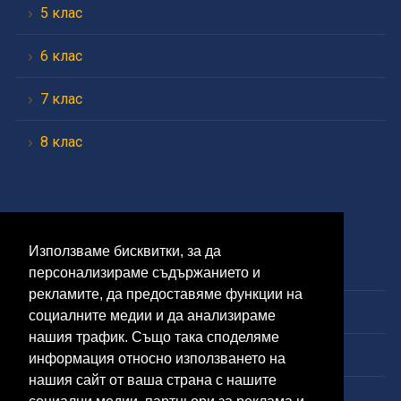
5 клас
6 клас
7 клас
8 клас
Средно
Използваме бисквитки, за да
9 клас
персонализираме съдържанието и
рекламите, да предоставяме функции на
10 клас
социалните медии и да анализираме
нашия трафик. Също така споделяме
11 клас
информация относно използването на
нашия сайт от ваша страна с нашите
12 клас