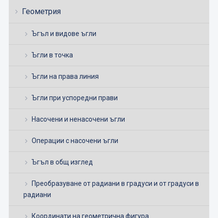
Геометрия
Ъгъл и видове ъгли
Ъгли в точка
Ъгли на права линия
Ъгли при успоредни прави
Насочени и ненасочени ъгли
Операции с насочени ъгли
Ъгъл в общ изглед
Преобразуване от радиани в градуси и от градуси в
радиани
Координати на геометрична фигура