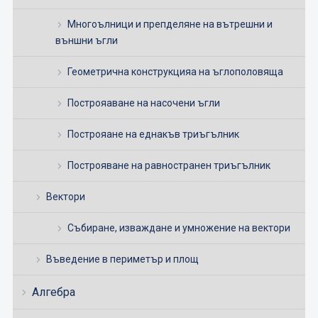
Многоълници и препделяне на вътрешни и
външни ъгли
Геометрична конструкцияа на ъглополовяща
Построяаване на насочени ъгли
Построяане на еднакъв триъгълник
Построяване на равностранен триъгълник
Вектори
Събиране, изваждане и умножение на вектори
Въведение в периметър и площ
Алгебра