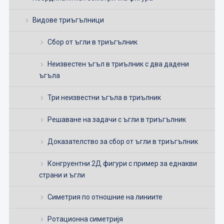
Видове триъгълници
Сбор от ъгли в триъгълник
Неизвестен ъгъл в триълник с два дадени
ъгъла
Три неизвестни ъгъла в триълник
Решаване на задачи с ъгли в триъгълник
Доказателство за сбор от ъгли в триъгълник
Конгруентни 2Д фигури с пример за еднакви
страни и ъгли
Симетрия по отношние на линиите
Ротационна симетријя