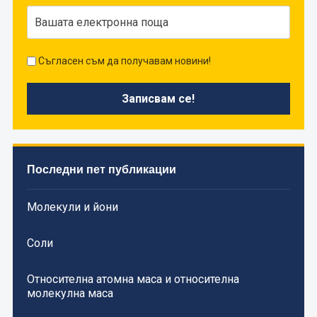
Съгласен съм да получавам новини!
Последни пет публикации
Молекули и йони
Соли
Относителна атомна маса и относителна
молекулна маса