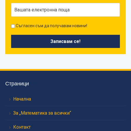
Съгласен съм да получавам новини!
Страници
Начална
За „Математика за всички“
Контакт