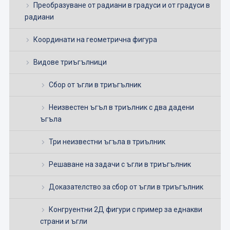
Преобразуване от радиани в градуси и от градуси в
радиани
Координати на геометрична фигура
Видове триъгълници
Сбор от ъгли в триъгълник
Неизвестен ъгъл в триълник с два дадени
ъгъла
Три неизвестни ъгъла в триълник
Решаване на задачи с ъгли в триъгълник
Доказателство за сбор от ъгли в триъгълник
Конгруентни 2Д фигури с пример за еднакви
страни и ъгли