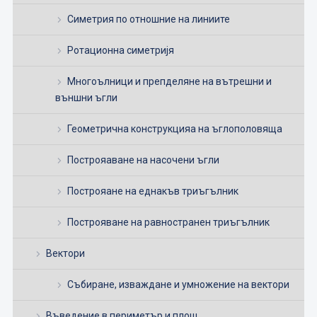
Симетрия по отношние на линиите
Ротационна симетријя
Многоълници и препделяне на вътрешни и
външни ъгли
Геометрична конструкцияа на ъглополовяща
Построяаване на насочени ъгли
Построяане на еднакъв триъгълник
Построяване на равностранен триъгълник
Вектори
Събиране, изваждане и умножение на вектори
Въведение в периметър и площ