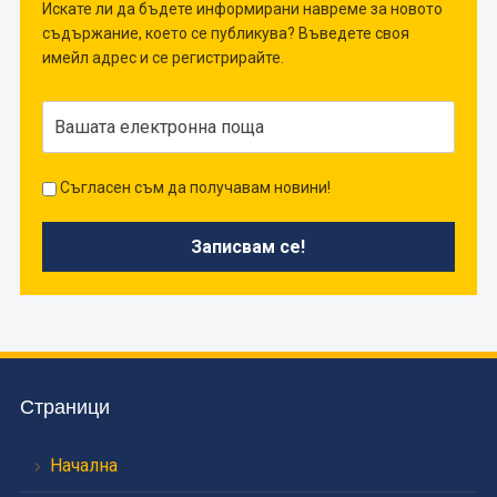
Искате ли да бъдете информирани навреме за новото
съдържание, което се публикува? Въведете своя
имейл адрес и се регистрирайте.
Съгласен съм да получавам новини!
Страници
Начална