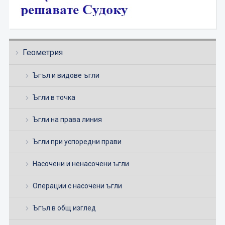
Геометрия
Ъгъл и видове ъгли
Ъгли в точка
Ъгли на права линия
Ъгли при успоредни прави
Насочени и ненасочени ъгли
Операции с насочени ъгли
Ъгъл в общ изглед