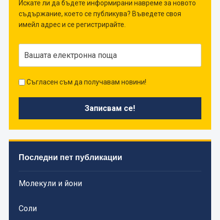
Искате ли да бъдете информирани навреме за новото
съдържание, което се публикува? Въведете своя
имейл адрес и се регистрирайте.
Съгласен съм да получавам новини!
Последни пет публикации
Молекули и йони
Соли