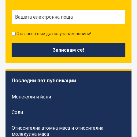
Съгласен съм да получавам новини!
Последни пет публикации
Молекули и йони
Соли
Относителна атомна маса и относителна
молекулна маса