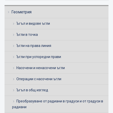
Геометрия
Ъгъл и видове ъгли
Ъгли в точка
Ъгли на права линия
Ъгли при успоредни прави
Насочени и ненасочени ъгли
Операции с насочени ъгли
Ъгъл в общ изглед
Преобразуване от радиани в градуси и от градуси в
радиани