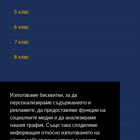
5 клас
6 клас
7 клас
8 клас
Средно
Използваме бисквитки, за да
9 клас
персонализираме съдържанието и
рекламите, да предоставяме функции на
10 клас
социалните медии и да анализираме
нашия трафик. Също така споделяме
11 клас
информация относно използването на