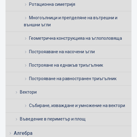
Ротационна симетријя
Многоълници и препделяне на вътрешни и
външни ъгли
Геометрична конструкцияа на ъглополовяща
Построяаване на насочени ъгли
Построяане на еднакъв триъгълник
Построяване на равностранен триъгълник
Вектори
Събиране, изваждане и умножение на вектори
Въведение в периметър и площ
Алгебра