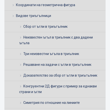
Координати на геометрична фигура
Видове триъгълници
Сбор от ъгли в триъгълник
Неизвестен ъгъл в триълник с два дадени
ъгъла
Три неизвестни ъгъла в триълник
Решаване на задачи с ъгли в триъгълник
Доказателство за сбор от ъгли в триъгълник
Конгруентни 2Д фигури с пример за еднакви
страни и ъгли
Симетрия по отношние на линиите