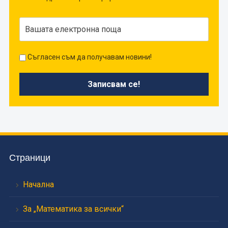
Съгласен съм да получавам новини!
Страници
Начална
За „Математика за всички“