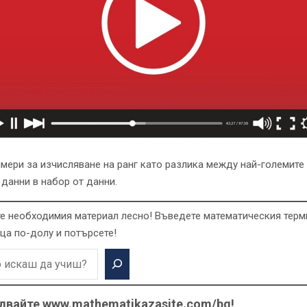
мери за изчисляване на ранг като разлика между най-големите 
 данни в набор от данни.
е необходимия материал лесно! Въведете математическия терм
ца по-долу и потърсете!
двайте www.mathematikazasite.com/bg!