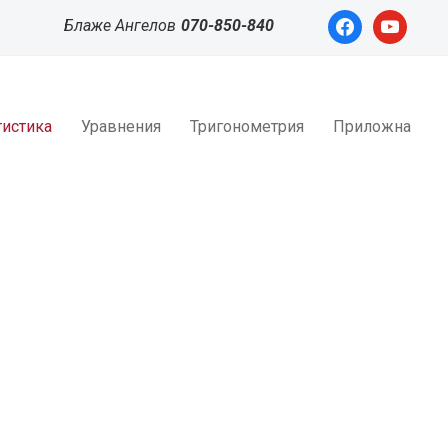
facebook
youtube
Блаже Ангелов
070-850-840
тистика
Уравнения
Тригонометрия
Приложна