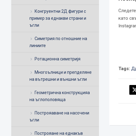
Следете
Конгруентни 2Д фигури с
като св
пример за еднакви страни и
ъгли
Instagra
Симетрия по отношние на
линиите
Ротационна симетријя
Tags:
Д
Многоълници и препделяне
на вътрешни и външни ъгли
Геометрична конструкцияа
на ъглополовяща
Построяаване на насочени
ъгли
Построяане на еднакъв