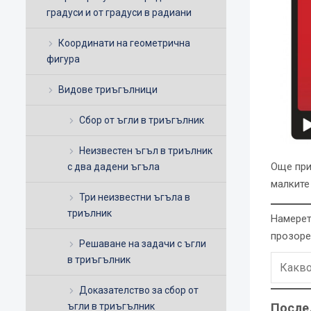
градуси и от градуси в радиани
Координати на геометрична
фигура
Видове триъгълници
Сбор от ъгли в триъгълник
Неизвестен ъгъл в триълник
Още при
с два дадени ъгъла
малките
Три неизвестни ъгъла в
триълник
Намерет
прозоре
Решаване на задачи с ъгли
в триъгълник
Доказателство за сбор от
ъгли в триъгълник
После