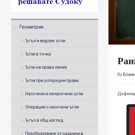
Геометрия
Ъгъл и видове ъгли
Ъгли в точка
Ран
Ъгли на права линия
By
Блаж
Ъгли при успоредни прави
Дефинир
Насочени и ненасочени ъгли
Операции с насочени ъгли
Ъгъл в общ изглед
Преобразуване от радиани в