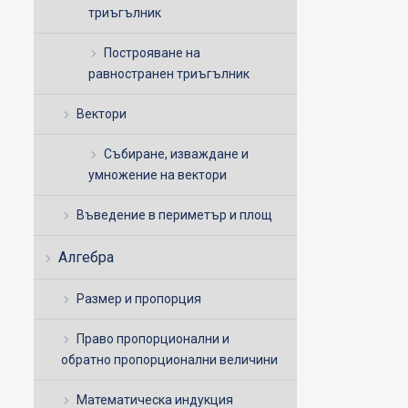
триъгълник
Построяване на
равностранен триъгълник
Вектори
Събиране, изваждане и
умножение на вектори
Въведение в периметър и площ
Алгебра
Размер и пропорция
Право пропорционални и
обратно пропорционални величини
Математическа индукция