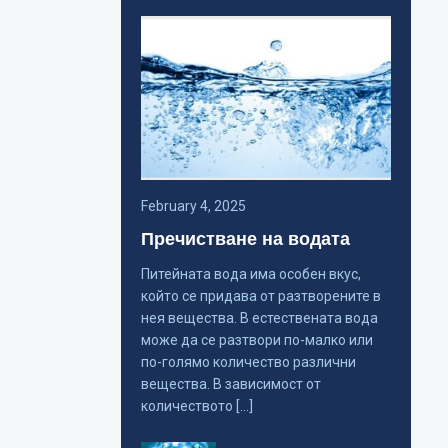
February 4, 2025
Пречистване на водата
Питейната вода има особен вкус,
който се придава от разтворените в
нея вещества. В естествената вода
може да се разтвори по-малко или
по-голямо количество различни
вещества. В зависимост от
количеството […]