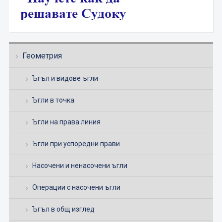
Геометрия
Ъгъл и видове ъгли
Ъгли в точка
Ъгли на права линия
Ъгли при успоредни прави
Насочени и ненасочени ъгли
Операции с насочени ъгли
Ъгъл в общ изглед