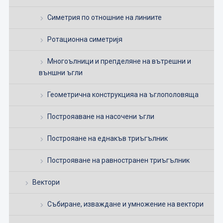
Симетрия по отношние на линиите
Ротационна симетријя
Многоълници и препделяне на вътрешни и
външни ъгли
Геометрична конструкцияа на ъглополовяща
Построяаване на насочени ъгли
Построяане на еднакъв триъгълник
Построяване на равностранен триъгълник
Вектори
Събиране, изваждане и умножение на вектори