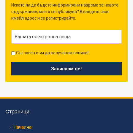
Искате ли да бъдете информирани навреме за новото
съдържание, което се публикува? Въведете своя
имейл адрес и се регистрирайте.
Съгласен съм да получавам новини!
Страници
Начална