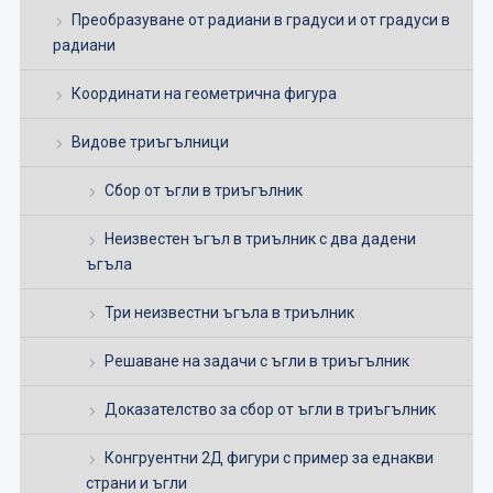
Преобразуване от радиани в градуси и от градуси в
радиани
Координати на геометрична фигура
Видове триъгълници
Сбор от ъгли в триъгълник
Неизвестен ъгъл в триълник с два дадени
ъгъла
Три неизвестни ъгъла в триълник
Решаване на задачи с ъгли в триъгълник
Доказателство за сбор от ъгли в триъгълник
Конгруентни 2Д фигури с пример за еднакви
страни и ъгли