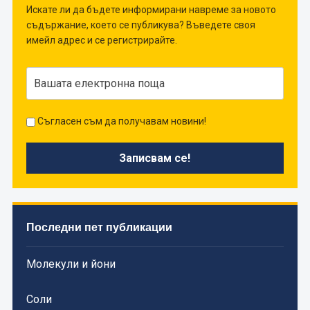
Искате ли да бъдете информирани навреме за новото
съдържание, което се публикува? Въведете своя
имейл адрес и се регистрирайте.
Съгласен съм да получавам новини!
Последни пет публикации
Молекули и йони
Соли