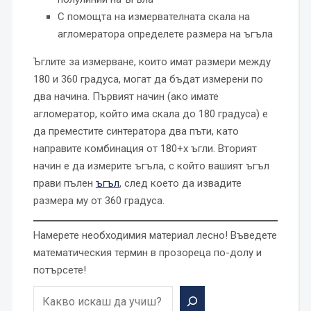
С помощта на измервателната скала на
агломератора определете размера на ъгъла
Ъглите за измерване, които имат размери между
180 и 360 градуса, могат да бъдат измерени по
два начина. Първият начин (ако имате
агломератор, който има скала до 180 градуса) е
да преместите синтератора два пъти, като
направите комбинация от 180+x ъгли. Вторият
начин е да измерите ъгъла, с който вашият ъгъл
прави пълен
ъгъл
, след което да извадите
размера му от 360 градуса.
Намерете необходимия материал лесно! Въведете
математическия термин в прозореца по-долу и
потърсете!