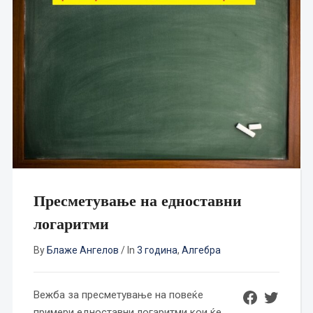
Пресметување на едноставни
логаритми
By
Блаже Ангелов
/
In
3 година
,
Алгебра
Share on Faceboo
Share on Twitte
Вежба за пресметување на повеќе
примери едноставни логаритми кои ќе