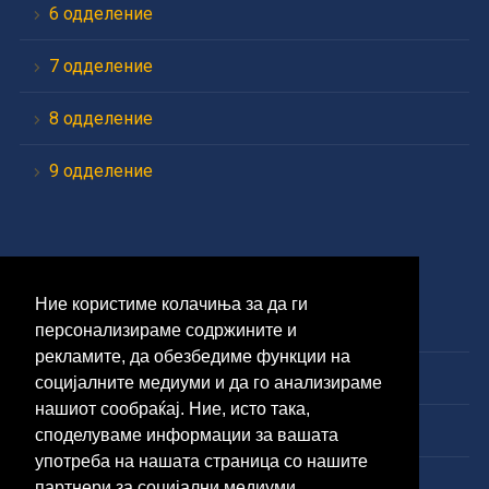
6 одделение
7 одделение
8 одделение
9 одделение
Средно образование
Ние користиме колачиња за да ги
1 година
персонализираме содржините и
рекламите, да обезбедиме функции на
2 година
социјалните медиуми и да го анализираме
нашиот сообраќај. Ние, исто така,
3 година
споделуваме информации за вашата
употреба на нашата страница со нашите
4 година
партнери за социјални медиуми,