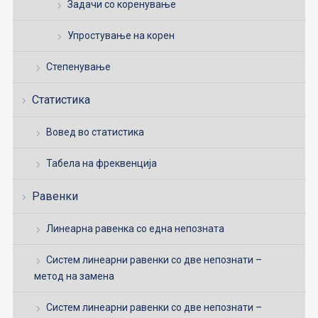
Задачи со коренување
Упростување на корен
Степенување
Статистика
Вовед во статистика
Табела на фреквенција
Равенки
Линеарна равенка со една непозната
Систем линеарни равенки со две непознати –
метод на замена
Систем линеарни равенки со две непознати –