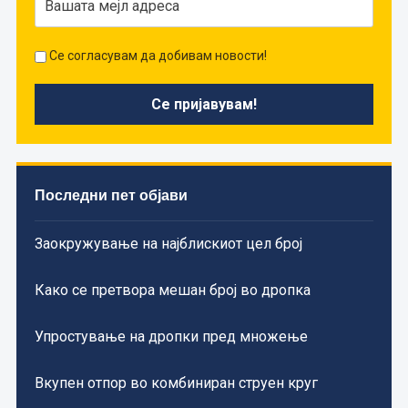
Се согласувам да добивам новости!
Последни пет објави
Заокружување на најблискиот цел број
Како се претвора мешан број во дропка
Упростување на дропки пред множење
Вкупен отпор во комбиниран струен круг