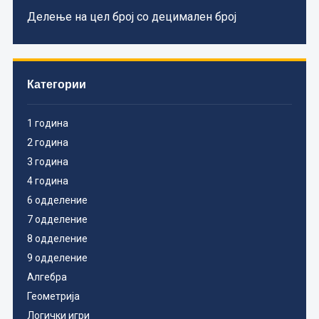
Делење на цел број со децимален број
Категории
1 година
2 година
3 година
4 година
6 одделение
7 одделение
8 одделение
9 одделение
Алгебра
Геометрија
Логички игри