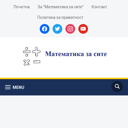
Почетна
За “Математика за сите”
Контакт
Политика за приватност
facebook
twitter
instagram
youtube
MENU