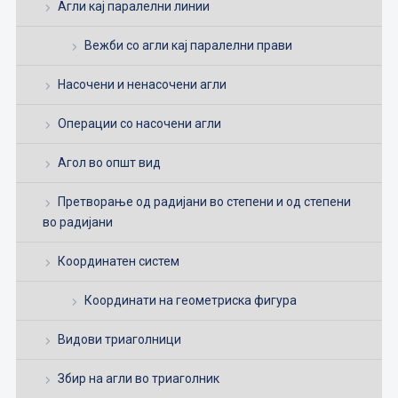
Агли кај паралелни линии
Вежби со агли кај паралелни прави
Насочени и ненасочени агли
Операции со насочени агли
Агол во општ вид
Претворање од радијани во степени и од степени
во радијани
Координатен систем
Координати на геометриска фигура
Видови триаголници
Збир на агли во триаголник