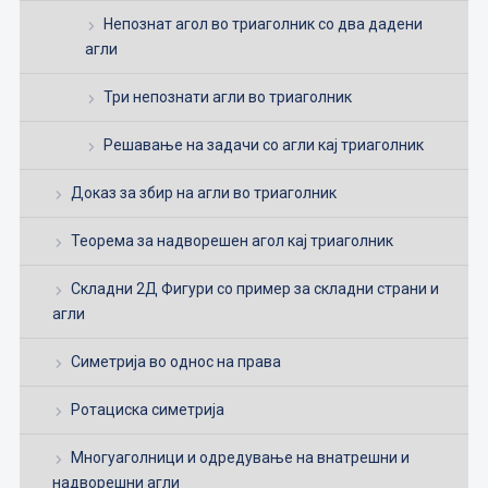
Непознат агол во триаголник со два дадени
агли
Три непознати агли во триаголник
Решавање на задачи со агли кај триаголник
Доказ за збир на агли во триаголник
Теорема за надворешен агол кај триаголник
Складни 2Д Фигури со пример за складни страни и
агли
Симетрија во однос на права
Ротациска симетрија
Многуаголници и одредување на внатрешни и
надворешни агли