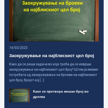
14/03/2023
Заокружување на најблискиот цел број
Како да се реши задача во која треба да се изврши
заокружување на најблискиот цел број? Штом ја имаме
потребата од заокружување на броеви на најблискиот
цел број, бројот кој […]
Како се претвора мешан број во
дропка