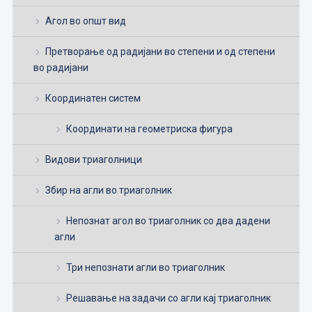
Агол во општ вид
Претворање од радијани во степени и од степени
во радијани
Координатен систем
Координати на геометриска фигура
Видови триаголници
Збир на агли во триаголник
Непознат агол во триаголник со два дадени
агли
Три непознати агли во триаголник
Решавање на задачи со агли кај триаголник