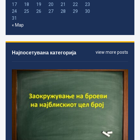
17
18
19
20
21
22
23
24
25
26
27
28
29
30
31
« Мар
Најпосетувана категорија
view more posts