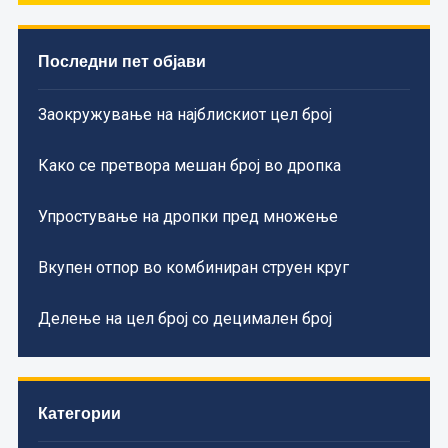
Последни пет објави
Заокружување на најблискиот цел број
Како се претвора мешан број во дропка
Упростување на дропки пред множење
Вкупен отпор во комбиниран струен круг
Делење на цел број со децимален број
Категории