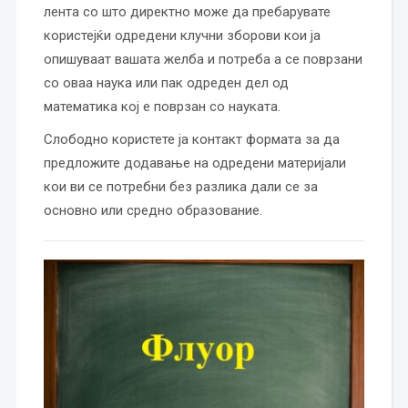
лента со што директно може да пребарувате
користејќи одредени клучни зборови кои ја
опишуваат вашата желба и потреба а се поврзани
со оваа наука или пак одреден дел од
математика кој е поврзан со науката.
Слободно користете ја контакт формата за да
предложите додавање на одредени материјали
кои ви се потребни без разлика дали се за
основно или средно образование.