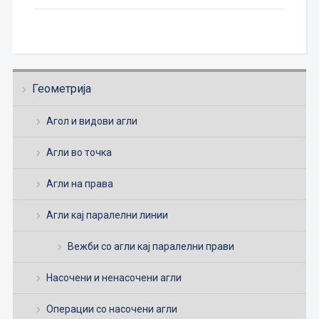
Геометрија
Агол и видови агли
Агли во точка
Агли на права
Агли кај паралелни линии
Вежби со агли кај паралелни прави
Насочени и ненасочени агли
Операции со насочени агли