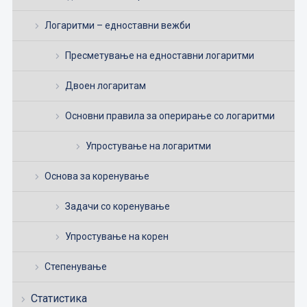
Логаритми – едноставни вежби
Пресметување на едноставни логаритми
Двоен логаритам
Основни правила за оперирање со логаритми
Упростување на логаритми
Основа за коренување
Задачи со коренување
Упростување на корен
Степенување
Статистика