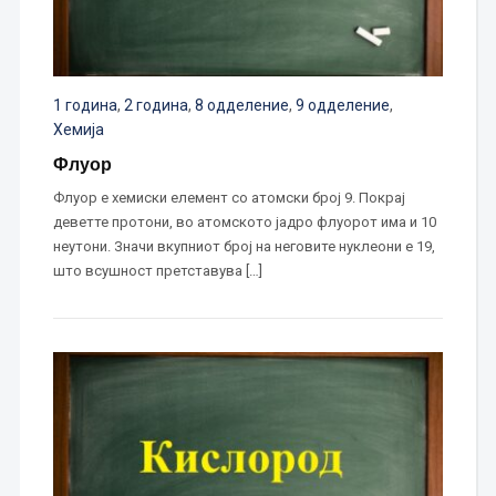
1 година
,
2 година
,
8 одделение
,
9 одделение
,
Хемија
Флуор
Флуор е хемиски елемент со атомски број 9. Покрај
деветте протони, во атомското јадро флуорот има и 10
неутони. Значи вкупниот број на неговите нуклеони е 19,
што всушност претставува […]