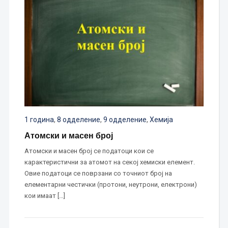
1 година
,
8 одделение
,
9 одделение
,
Хемија
Атомски и масен број
Атомски и масен број се податоци кои се
карактеристични за атомот на секој хемиски елемент.
Овие податоци се поврзани со точниот број на
елементарни честички (протони, неутрони, електрони)
кои имаат […]