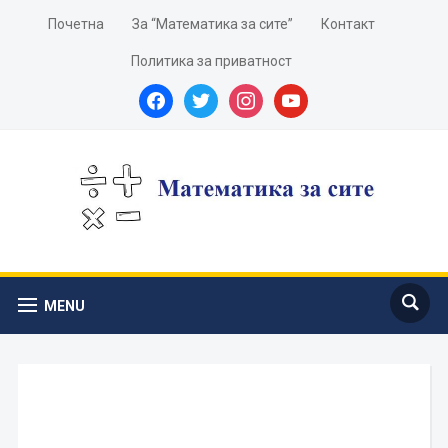
Почетна
За “Математика за сите”
Контакт
Политика за приватност
facebook
twitter
instagram
youtube
MENU