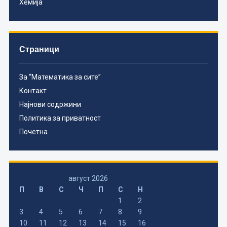
Хемија
Страници
За “Математика за сите”
Контакт
Најнови содржини
Политика за приватност
Почетна
август 2026
П
В
С
Ч
П
С
Н
1
2
3
4
5
6
7
8
9
10
11
12
13
14
15
16