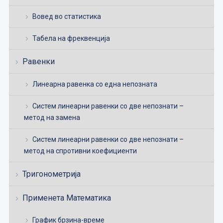
Вовед во статистика
Табела на фреквенција
Равенки
Линеарна равенка со една непозната
Систем линеарни равенки со две непознати –
метод на замена
Систем линеарни равенки со две непознати –
метод на спротивни коефициенти
Тригонометрија
Применета Математика
График брзина-време