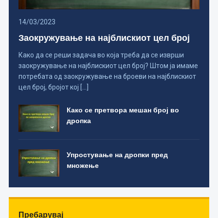
14/03/2023
Заокружување на најблискиот цел број
Како да се реши задача во која треба да се изврши
заокружување на најблискиот цел број? Штом ја имаме
потребата од заокружување на броеви на најблискиот
цел број, бројот кој […]
Како се претвора мешан број во
дропка
Упростување на дропки пред
множење
Пребарувај