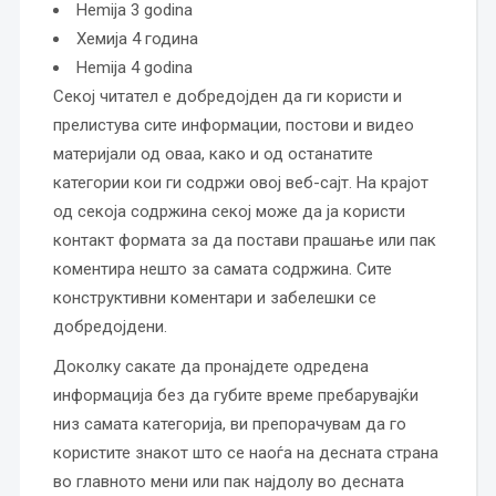
Hemija 3 godina
Хемија 4 година
Hemija 4 godina
Секој читател е добредојден да ги користи и
прелистува сите информации, постови и видео
материјали од оваа, како и од останатите
категории кои ги содржи овој веб-сајт. На крајот
од секоја содржина секој може да ја користи
контакт формата за да постави прашање или пак
коментира нешто за самата содржина. Сите
конструктивни коментари и забелешки се
добредојдени.
Доколку сакате да пронајдете одредена
информација без да губите време пребарувајќи
низ самата категорија, ви препорачувам да го
користите знакот што се наоѓа на десната страна
во главното мени или пак најдолу во десната