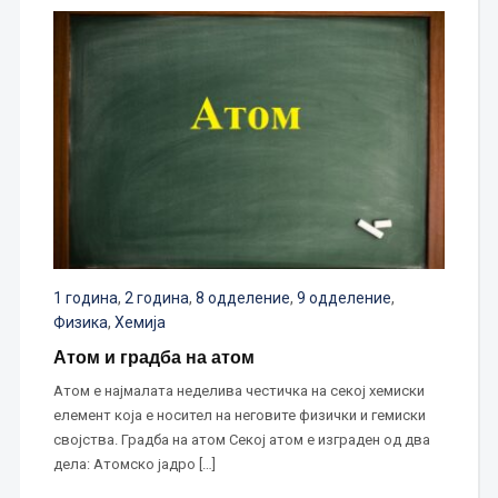
1 година
,
2 година
,
8 одделение
,
9 одделение
,
Физика
,
Хемија
Атом и градба на атом
Атом е најмалата неделива честичка на секој хемиски
елемент која е носител на неговите физички и гемиски
својства. Градба на атом Секој атом е изграден од два
дела: Атомско јадро […]