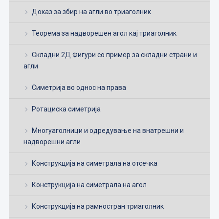
Доказ за збир на агли во триаголник
Теорема за надворешен агол кај триаголник
Складни 2Д Фигури со пример за складни страни и
агли
Симетрија во однос на права
Ротациска симетрија
Многуаголници и одредување на внатрешни и
надворешни агли
Конструкција на симетрала на отсечка
Конструкција на симетрала на агол
Конструкција на рамностран триаголник