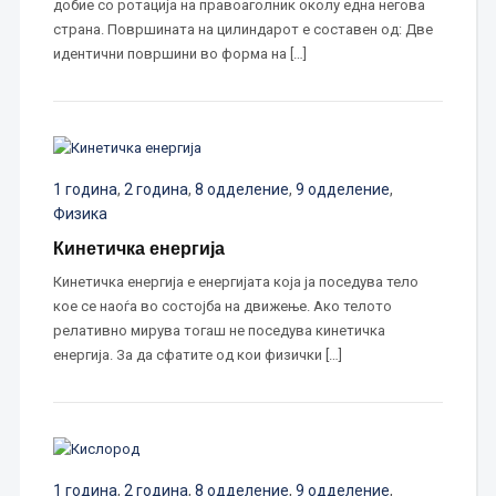
добие со ротација на правоаголник околу една негова
страна. Површината на цилиндарот е составен од: Две
идентични површини во форма на […]
1 година
,
2 година
,
8 одделение
,
9 одделение
,
Физика
Кинетичка енергија
Кинетичка енергија е енергијата која ја поседува тело
кое се наоѓа во состојба на движење. Ако телото
релативно мирува тогаш не поседува кинетичка
енергија. За да сфатите од кои физички […]
1 година
,
2 година
,
8 одделение
,
9 одделение
,