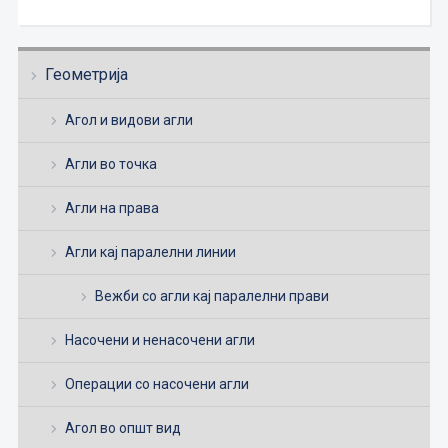
Геометрија
Агол и видови агли
Агли во точка
Агли на права
Агли кај паралелни линии
Вежби со агли кај паралелни прави
Насочени и ненасочени агли
Операции со насочени агли
Агол во општ вид