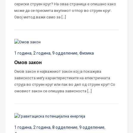
сериски струен круг? На оваа страница е опишано како
може да се пресмета вкупниот отпор во струен круг.
Овој метод важи само за […]
1 година
,
2 година
,
9 одделение
,
Физика
Омов закон
Омов закон е најважниот закон кој ја покажува
зависноста меѓу карактеристиките на електричната
струја во струен круг или пак во дел од струен круг! Со
омовиот закон се опишува зависноста […]
1 година
,
2 година
,
8 одделение
,
9 одделение
,