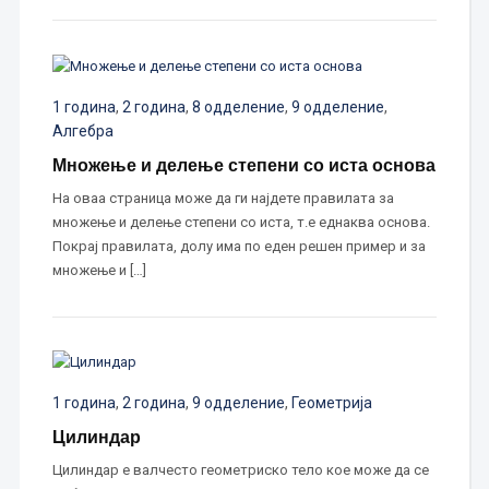
1 година
,
2 година
,
8 одделение
,
9 одделение
,
Алгебра
Множење и делење степени со иста основа
На оваа страница може да ги најдете правилата за
множење и делење степени со иста, т.е еднаква основа.
Покрај правилата, долу има по еден решен пример и за
множење и […]
1 година
,
2 година
,
9 одделение
,
Геометрија
Цилиндар
Цилиндар е валчесто геометриско тело кое може да се