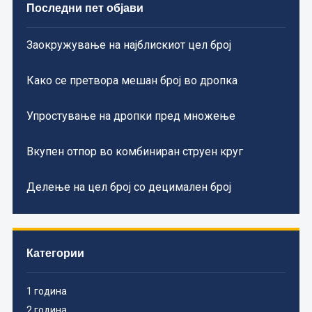
Последни пет објави
Заокружување на најблискиот цел број
Како се претвора мешан број во дропка
Упростување на дропки пред множење
Вкупен отпор во комбиниран струен круг
Делење на цел број со децимален број
Категории
1 година
2 година