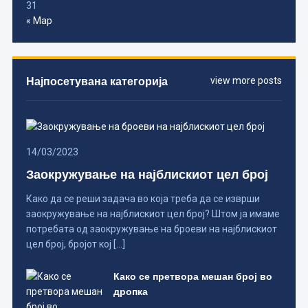
31
« Мар
Најпосетувана категорија
view more posts
14/03/2023
Заокружување на најблискиот цел број
Како да се реши задача во која треба да се изврши
заокружување на најблискиот цел број? Штом ја имаме
потребата од заокружување на броеви на најблискиот
цел број, бројот кој […]
Како се претвора мешан број во
дропка