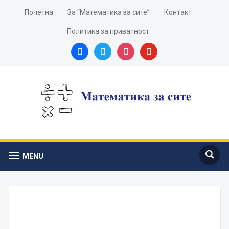
Почетна
За “Математика за сите”
Контакт
Политика за приватност
facebook
twitter
instagram
youtube
MENU