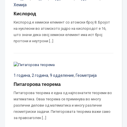
Хемија
Кислород
Кислород е хемиски елемент со атомски број 8. Бројот
на нуклеони во атомското јадро на кислородот е 16,
што значи дека овој хемиски елемент има ист број
протони и неутрони […]
1 година
,
2 година
,
9 одделение
,
Геометрија
Питагорова теорема
Питагорова теорема е една од најпознатите теореми во
математика. Оваа теорема се применува во многу
различни делови од математика и многу различни
геометриски задачи. Питегоровата теорема важи само
за правоаголен […]