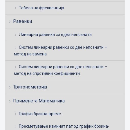
Табела на фреквенција
Равенки
Линеарна равенка со една непозната
Систем линеарни равенки со две непознати –
метод на замена
Систем линеарни равенки со две непознати –
метод на спротивни коефициенти
Тригонометрија
Применета Математика
График брзина-време
Пресметување изминат пат од график брзина-