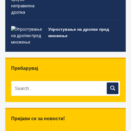
Упростување на дропки пред
множење
Пребарувај
Пријави се за новости!