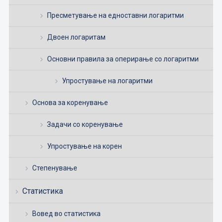
Пресметување на едноставни логаритми
Двоен логаритам
Основни правила за оперирање со логаритми
Упростување на логаритми
Основа за коренување
Задачи со коренување
Упростување на корен
Степенување
Статистика
Вовед во статистика