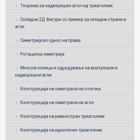
Теорема за надворешен агол кај триаголник
Складни 2Д Фигури со пример за складни страни и
агли
Симетрија во однос на права
Ротациска симетрија
Многуаголници и одредување на внатрешни и
надворешни агли
Конструкција на симетрала на отсечка
Конструкција на симетрала на агол
Конструкција на рамностран триаголник
Конструкција на идентичен триаголник