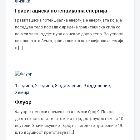
Физика
Гравитациска потенцијална енергија
Гравитациска потенцијална енергија е енергијата која ја
поседува тело поради одредена гравитациска сила со
која си заемнодејствува со некое друго тело. Во услови
на планетата Земја, гравитациска потенцијална енергија
е […]
1 година
,
2 година
,
8 одделение
,
9 одделение
,
Хемија
Флуор
Флуор е хемиски елемент со атомски број 9. Покрај
деветте протони, во атомското јадро флуорот има и 10
неутони. Значи вкупниот број на неговите нуклеони е 19,
што всушност претставува […]