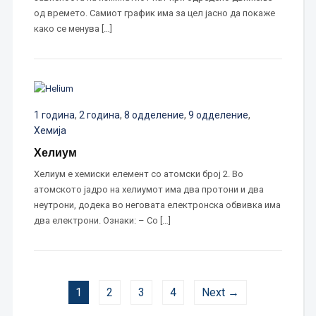
од времето. Самиот график има за цел јасно да покаже
како се менува […]
1 година
,
2 година
,
8 одделение
,
9 одделение
,
Хемија
Хелиум
Хелиум е хемиски елемент со атомски број 2. Во
атомското јадро на хелиумот има два протони и два
неутрони, додека во неговата електронска обвивка има
два електрони. Ознаки: – Со […]
1
2
3
4
Next →