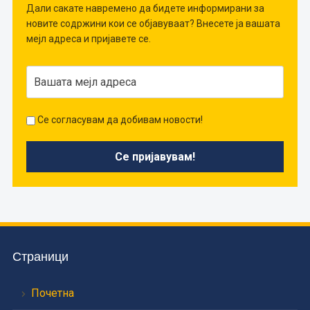
Дали сакате навремено да бидете информирани за
новите содржини кои се објавуваат? Внесете ја вашата
мејл адреса и пријавете се.
Се согласувам да добивам новости!
Страници
Почетна