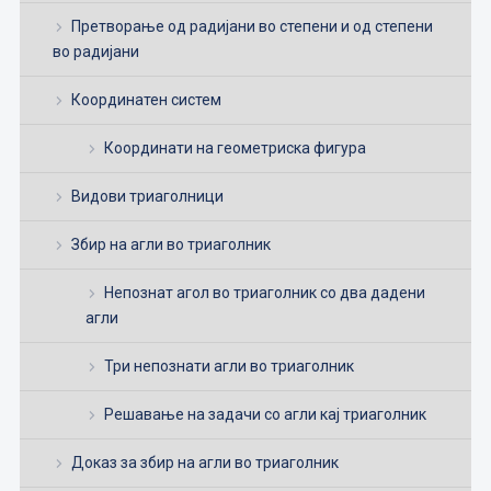
Претворање од радијани во степени и од степени
во радијани
Координатен систем
Координати на геометриска фигура
Видови триаголници
Збир на агли во триаголник
Непознат агол во триаголник со два дадени
агли
Три непознати агли во триаголник
Решавање на задачи со агли кај триаголник
Доказ за збир на агли во триаголник