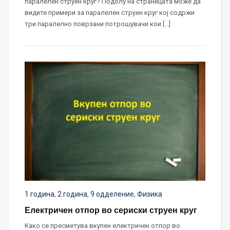
паралелен струен круг? Подолу на страницата може да
видите примери за паралелен струен круг кој содржи
три паралелно поврзани потрошувачи кои […]
1 година
,
2 година
,
9 одделение
,
Физика
Електричен отпор во сериски струен круг
Како се пресметува вкупен електричен отпор во