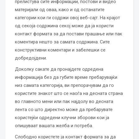
прелистува сите информации, постови и видео
материјали од оваа, како и од останатите
категории кои ги содржи овој веб-сајт. На крајот
од секоја содржина секој може да ја користи
контакт формата за да постави прашање или пак
коментира нешто за самата содржина. Сите
конструктивни коментари и забелешки се
добредојдени.
Доколку сакате да пронајдете одредена
информација без да губите време пребарувајќи
низ самата категорија, ви препорачувам да го
користите знакот што се наоѓа на десната страна
во главното мени или пак најдолу во десната
лента со што директно може да пребарувате
користејќи одредени клучни зборови кои ја
опишуваат вашата желба и потреба.
Слободно користете ја контакт формата за да