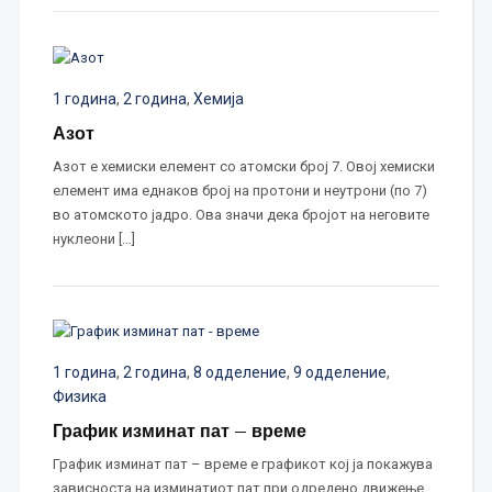
1 година
,
2 година
,
Хемија
Азот
Азот е хемиски елемент со атомски број 7. Овој хемиски
елемент има еднаков број на протони и неутрони (по 7)
во атомското јадро. Ова значи дека бројот на неговите
нуклеони […]
1 година
,
2 година
,
8 одделение
,
9 одделение
,
Физика
График изминат пат – време
График изминат пат – време е графикот кој ја покажува
зависноста на изминатиот пат при одредено движење