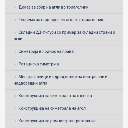
Доказ за збир на агли во триаголник
Теорема за надворешен агол кај триаголник
Складни 2Д Фигури со пример за складни страни и
агли
Симетрија во однос на права
Ротациска симетрија
Многуаголници и одредување на внатрешни и
надворешни агли
Конструкција на симетрала на отсечка
Конструкција на симетрала на агол
Конструкција на рамностран триаголник