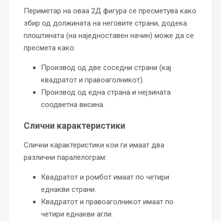
Периметар на оваа 2Д фигура се пресметува како
збир од должината на неговите страни, додека
плоштината (на наједноставен начин) може да се
пресмета како:
Производ од две соседни страни (кај
квадратот и правоаголникот).
Производ од една страна и нејзината
соодветна висина.
Слични карактеристики
Слични карактеристики кои ги имаат два
различни паралелограм:
Квадратот и ромбот имаат по четири
еднакви страни.
Квадратот и правоаголникот имаат по
четири еднакви агли.