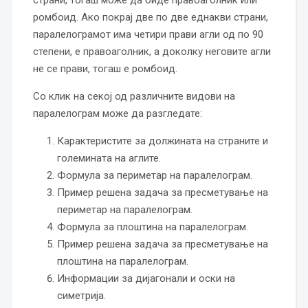
страни, тогаш може да биде правоаголник или
ромбоид. Ако покрај две по две еднакви страни,
паралелограмот има четири прави агли од по 90
степени, е правоаголник, а доколку неговите агли
не се прави, тогаш е ромбоид.
Со клик на секој од различните видови на
паралелограм може да разгледате:
Карактеристите за должината на страните и
големината на аглите.
Формула за периметар на паралелограм.
Пример решена задача за пресметување на
периметар на паралелограм.
Формула за плоштина на паралелограм.
Пример решена задача за пресметување на
плоштина на паралелограм.
Информации за дијагонали и оски на
симетрија.