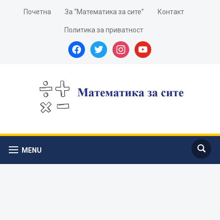
Почетна
За “Математика за сите”
Контакт
Политика за приватност
facebook
twitter
instagram
youtube
MENU