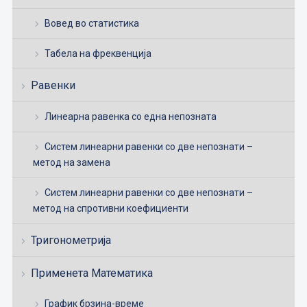
Вовед во статистика
Табела на фреквенција
Равенки
Линеарна равенка со една непозната
Систем линеарни равенки со две непознати –
метод на замена
Систем линеарни равенки со две непознати –
метод на спротивни коефициенти
Тригонометрија
Применета Математика
График брзина-време