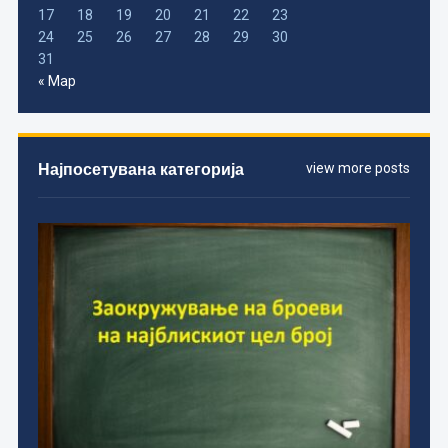
17
18
19
20
21
22
23
24
25
26
27
28
29
30
31
« Мар
Најпосетувана категорија
view more posts