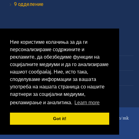
9 одделение
Средно образование
Ние користиме колачиња за да ги
1 година
персонализираме содржините и
рекламите, да обезбедиме функции на
2 година
социјалните медиуми и да го анализираме
нашиот сообраќај. Ние, исто така,
3 година
споделуваме информации за вашата
употреба на нашата страница со нашите
4 година
партнери за социјални медиуми,
рекламирање и аналитика.
Learn more
Сите права се задржани © 2020 www.matematikazavsicki.com/mk
Got it!
WordPress Theme by
WPZOOM