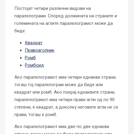
Постојат четири различни видови на
паралелограми. Според должината на страните и
големината на аглите паралелограмот може да
биде:
Квадрат
Правоаголник
Ромб
Ромбоид
Ако паралелограмот има четири еднакви страни,
тогаш тој паралелограм може да биде или
квадрат или ромб. Ако покрај еднаквите страни,
паралелограмот има четири прави агли од по 90
степени, е квадрат, а доколку неговите агли не се
прави, тогаш е ромб.
Ако паралелограмот има две по две еднакви