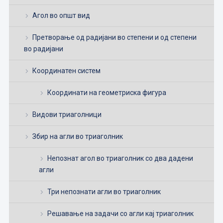
Агол во општ вид
Претворање од радијани во степени и од степени
во радијани
Координатен систем
Координати на геометриска фигура
Видови триаголници
Збир на агли во триаголник
Непознат агол во триаголник со два дадени
агли
Три непознати агли во триаголник
Решавање на задачи со агли кај триаголник