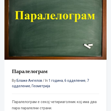
Паралелограм
By
Блаже Ангелов
/
In
1 година
,
6 одделение
,
7
одделение
,
Геометрија
Паралелограм е секој четириаголник кој има два
пара паралелни страни.