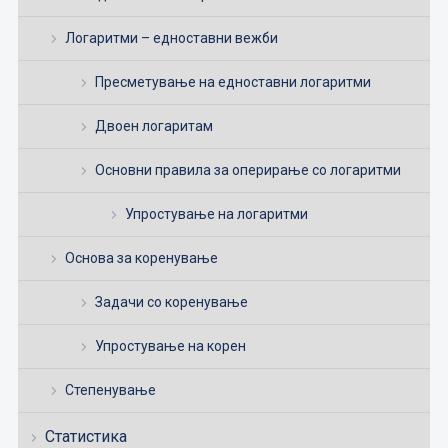
Логаритми – едноставни вежби
Пресметување на едноставни логаритми
Двоен логаритам
Основни правила за оперирање со логаритми
Упростување на логаритми
Основа за коренување
Задачи со коренување
Упростување на корен
Степенување
Статистика