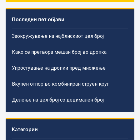
Последни пет објави
Заокружување на најблискиот цел број
Како се претвора мешан број во дропка
Упростување на дропки пред множење
Вкупен отпор во комбиниран струен круг
Делење на цел број со децимален број
Категории