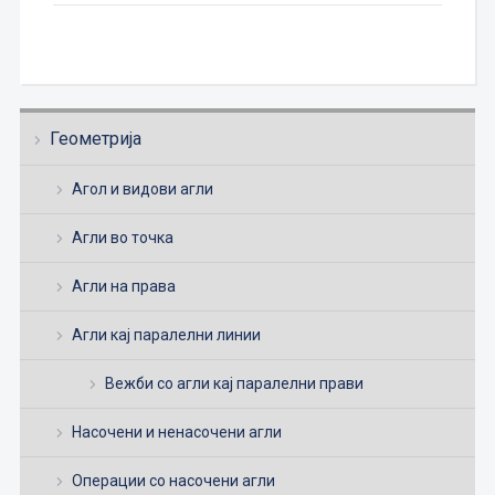
Геометрија
Агол и видови агли
Агли во точка
Агли на права
Агли кај паралелни линии
Вежби со агли кај паралелни прави
Насочени и ненасочени агли
Операции со насочени агли