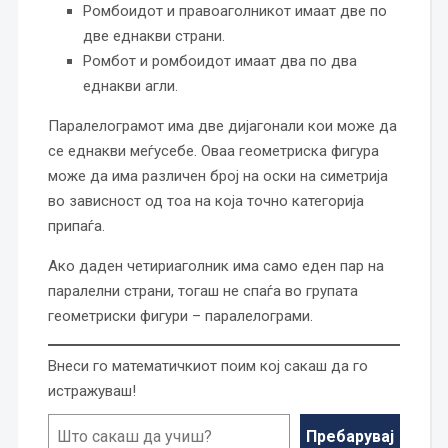
Ромбоидот и правоаголникот имаат две по
две еднакви страни.
Ромбот и ромбоидот имаат два по два
еднакви агли.
Паралелограмот има две дијагонали кои може да
се еднакви меѓусебе. Оваа геометриска фигура
може да има различен број на оски на симетрија
во зависност од тоа на која точно категорија
припаѓа.
Ако даден четириаголник има само еден пар на
паралелни страни, тогаш не спаѓа во групата
геометриски фигури – паралелограми.
Внеси го математичкиот поим кој сакаш да го
истражуваш!
Пребарувај