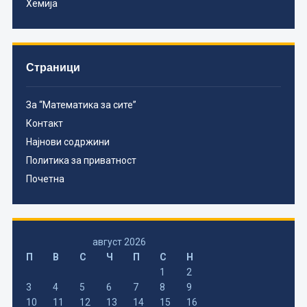
Хемија
Страници
За “Математика за сите”
Контакт
Најнови содржини
Политика за приватност
Почетна
август 2026
П
В
С
Ч
П
С
Н
1
2
3
4
5
6
7
8
9
10
11
12
13
14
15
16