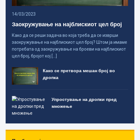
14/03/2023
Заокружување на најблискиот цел број
Како да се реши задача во која треба да се изврши
заокружување на најблискиот цел број? Штом ја имаме
потребата од заокружување на броеви на најблискиот
цел број, бројот кој […]
Како се претвора мешан број во
дропка
Упростување на дропки пред
множење