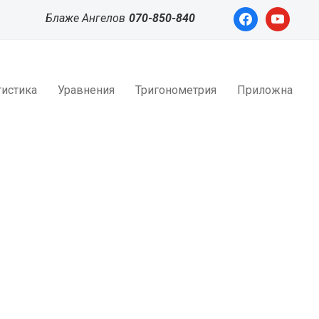
facebook
youtube
Блаже Ангелов
070-850-840
тистика
Уравнения
Тригонометрия
Приложна