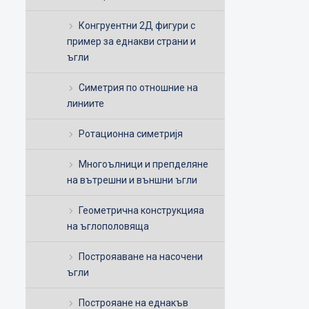
Конгруентни 2Д фигури с
пример за еднакви страни и
ъгли
Симетрия по отношние на
линиите
Ротационна симетријя
Многоълници и препделяне
на вътрешни и външни ъгли
Геометрична конструкцияа
на ъглополовяща
Построяаване на насочени
ъгли
Построяане на еднакъв