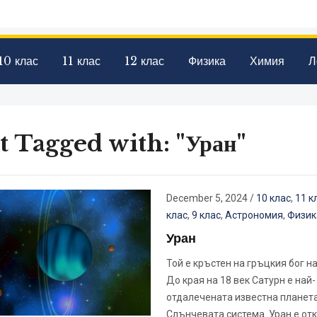
10 клас
11 клас
12 клас
Физика
Химия
Л
t Tagged with: "Уран"
December 5, 2024
/
10 клас
,
11 к
клас
,
9 клас
,
Астрономия
,
Физик
Уран
Той е кръстен на гръцкия бог на
До края на 18 век Сатурн е най-
отдалечената известна планета
Слънчевата система. Уран е отк