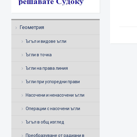
Геометрия
Ъгъл и видове ъгли
Ъгли в точка
Ъгли на права линия
Ъгли при успоредни прави
Насочени и ненасочени ъгли
Операции с насочени ъгли
Ъгъл в общ изглед
Преобразуване от радиани в