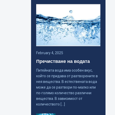
February 4, 2025
Пречистване на водата
Питейната вода има особен вкус,
който се придава от разтворените в
нея вещества. В естествената вода
може да се разтвори по-малко или
по-голямо количество различни
вещества. В зависимост от
количеството […]