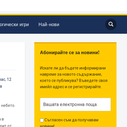
огически игри
Най-нови
Абонирайте се за новини!
Искате ли да бъдете информирани
навреме за новото съдържание,
лас
,
12
което се публикува? Въведете своя
а
имейл адрес и се регистрирайте.
 небето.
 в
Съгласен съм да получавам
рит от
новини!