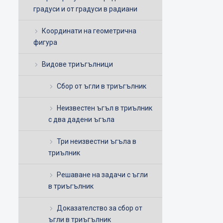
градуси и от градуси в радиани
Координати на геометрична
фигура
Видове триъгълници
Сбор от ъгли в триъгълник
Неизвестен ъгъл в триълник
с два дадени ъгъла
Три неизвестни ъгъла в
триълник
Решаване на задачи с ъгли
в триъгълник
Доказателство за сбор от
ъгли в триъгълник