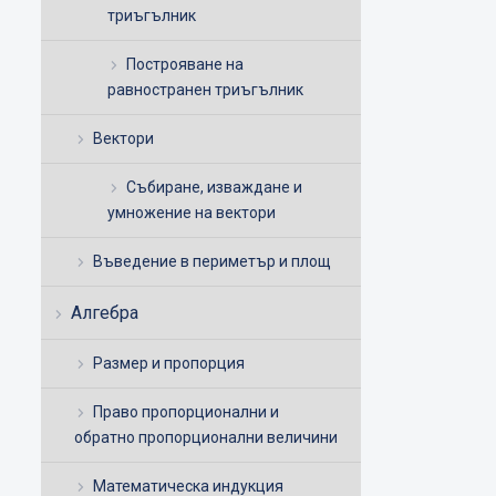
триъгълник
Построяване на
равностранен триъгълник
Вектори
Събиране, изваждане и
умножение на вектори
Въведение в периметър и площ
Алгебра
Размер и пропорция
Право пропорционални и
обратно пропорционални величини
Математическа индукция