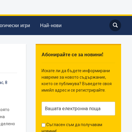
огически игри
Най-нови
Абонирайте се за новини!
Искате ли да бъдете информирани
навреме за новото съдържание,
ас
,
8
което се публикува? Въведете своя
имейл адрес и се регистрирайте.
която
 на
еделено
Съгласен съм да получавам
новини!