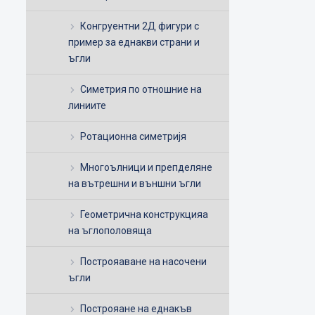
Конгруентни 2Д фигури с
пример за еднакви страни и
ъгли
Симетрия по отношние на
линиите
Ротационна симетријя
Многоълници и препделяне
на вътрешни и външни ъгли
Геометрична конструкцияа
на ъглополовяща
Построяаване на насочени
ъгли
Построяане на еднакъв