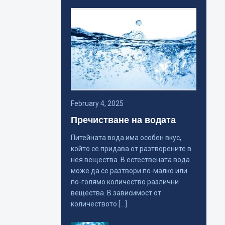
February 4, 2025
Пречистване на водата
Питейната вода има особен вкус,
който се придава от разтворените в
нея вещества. В естествената вода
може да се разтвори по-малко или
по-голямо количество различни
вещества. В зависимост от
количеството […]