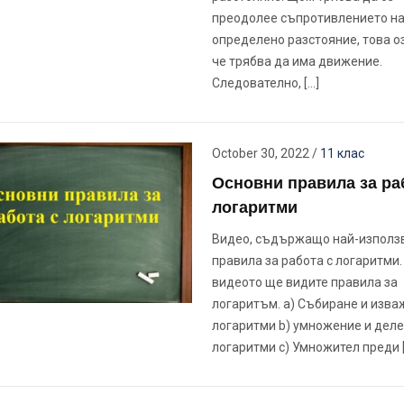
преодолее съпротивлението н
определено разстояние, това о
че трябва да има движение.
Следователно, […]
October 30, 2022
/
11 клас
Основни правила за ра
логаритми
Видео, съдържащо най-използ
правила за работа с логаритми.
видеото ще видите правила за
логаритъм. a) Събиране и изва
логаритми b) умножение и деле
логаритми c) Умножител преди 