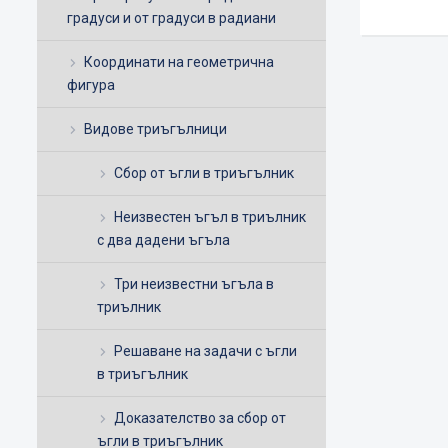
градуси и от градуси в радиани
Координати на геометрична
фигура
Видове триъгълници
Сбор от ъгли в триъгълник
Неизвестен ъгъл в триълник
с два дадени ъгъла
Три неизвестни ъгъла в
триълник
Решаване на задачи с ъгли
в триъгълник
Доказателство за сбор от
ъгли в триъгълник