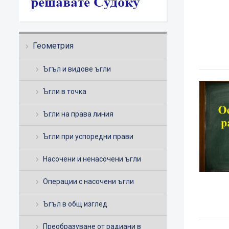
Геометрия
Ъгъл и видове ъгли
Ъгли в точка
Ъгли на права линия
Ъгли при успоредни прави
Насочени и ненасочени ъгли
Операции с насочени ъгли
Ъгъл в общ изглед
Преобразуване от радиани в