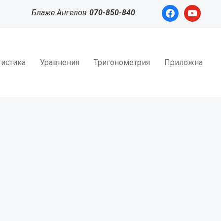
facebook
youtube
Блаже Ангелов
070-850-840
тистика
Уравнения
Тригонометрия
Приложна