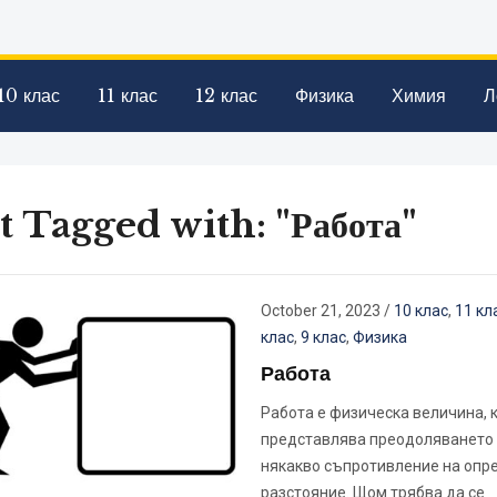
10 клас
11 клас
12 клас
Физика
Химия
Л
t Tagged with: "Работа"
October 21, 2023
/
10 клас
,
11 кл
клас
,
9 клас
,
Физика
Работа
Работа е физическа величина, 
представлява преодоляването
някакво съпротивление на опр
разстояние. Щом трябва да се