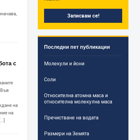
а
значава,
Последни пет публикации
бота с
Молекули и йони
Соли
ваните
 Във
Относителна атомна маса и
относителна молекулна маса
ждане на
ние на
Пречистване на водата
[…]
Размери на Земята