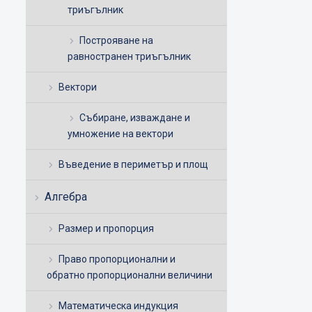
триъгълник
Построяване на
равностранен триъгълник
Вектори
Събиране, изваждане и
умножение на вектори
Въведение в периметър и площ
Алгебра
Размер и пропорция
Право пропорционални и
обратно пропорционални величини
Математическа индукция