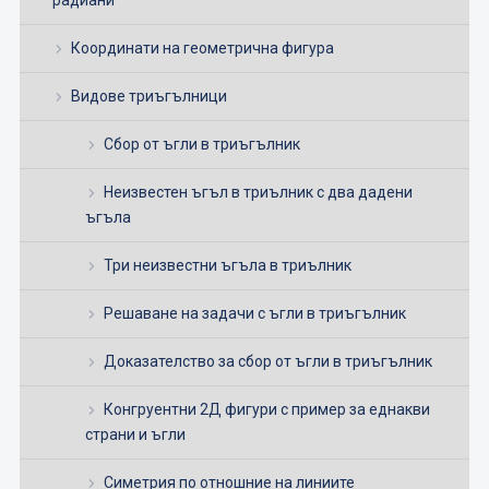
Координати на геометрична фигура
Видове триъгълници
Сбор от ъгли в триъгълник
Неизвестен ъгъл в триълник с два дадени
ъгъла
Три неизвестни ъгъла в триълник
Решаване на задачи с ъгли в триъгълник
Доказателство за сбор от ъгли в триъгълник
Конгруентни 2Д фигури с пример за еднакви
страни и ъгли
Симетрия по отношние на линиите