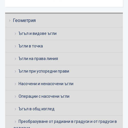
Геометрия
Ъгъл и видове ъгли
Ъгли в точка
Ъгли на права линия
Ъгли при успоредни прави
Насочени и ненасочени ъгли
Операции с насочени ъгли
Ъгъл в общ изглед
Преобразуване от радиани в градуси и от градуси в
радиани