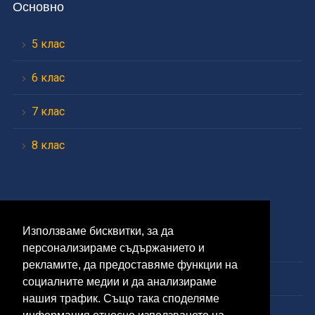
Основно
5 клас
6 клас
7 клас
8 клас
Средно
Използваме бисквитки, за да
9 клас
персонализираме съдържанието и
рекламите, да предоставяме функции на
10 клас
социалните медии и да анализираме
нашия трафик. Също така споделяме
11 клас