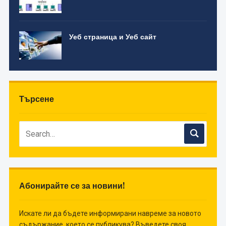
Уеб страница и Уеб сайт
Търсене
Абонирайте се за новини!
Искате ли да бъдете информирани навреме за новото
съдържание, което се публикува? Въведете своя