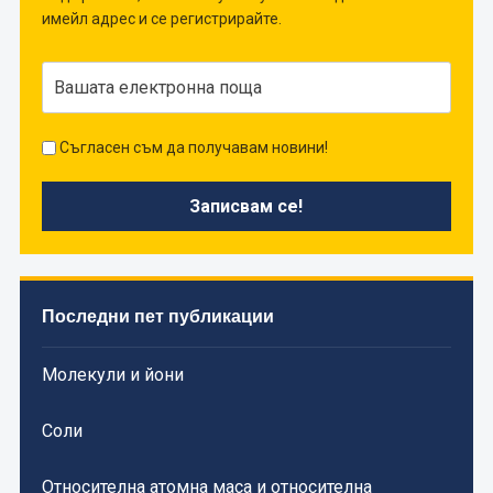
имейл адрес и се регистрирайте.
Съгласен съм да получавам новини!
Последни пет публикации
Молекули и йони
Соли
Относителна атомна маса и относителна