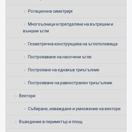
Ротационна симетријя
Многоълници и препделяне на вътрешни и
външни ъгли
Геометрична конструкцияа на ъглополовяща
Построяаване на насочени ъгли
Построяане на еднакъв триъгълник
Построяване на равностранен триъгълник
Вектори
Събиране, изваждане и умножение на вектори
Въведение в периметър и площ