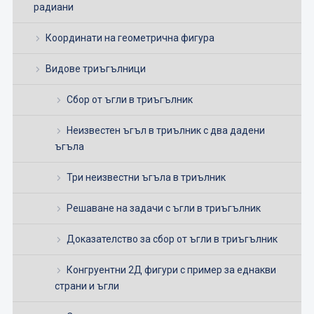
радиани
Координати на геометрична фигура
Видове триъгълници
Сбор от ъгли в триъгълник
Неизвестен ъгъл в триълник с два дадени
ъгъла
Три неизвестни ъгъла в триълник
Решаване на задачи с ъгли в триъгълник
Доказателство за сбор от ъгли в триъгълник
Конгруентни 2Д фигури с пример за еднакви
страни и ъгли