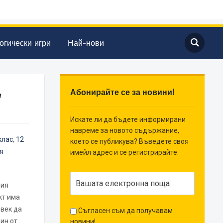
огически игри
Най-нови
Абонирайте се за новини!
"
Искате ли да бъдете информирани
навреме за новото съдържание,
клас
,
12
което се публикува? Въведете своя
я
имейл адрес и се регистрирайте.
ния
кт има
век да
Съгласен съм да получавам
дин от
новини!