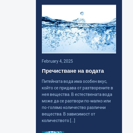
February 4, 2025
Пречистване на водата
Питейната вода има особен вкус,
който се придава от разтворените в
нея вещества. В естествената вода
може да се разтвори по-малко или
по-голямо количество различни
вещества. В зависимост от
количеството […]