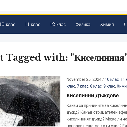
10 клас
11 клас
12 клас
Физика
Химия
Л
t Tagged with: "Киселинния
November 25, 2024
/
10 клас
,
11 
клас
,
7 клас
,
8 клас
,
9 клас
,
Хими
Киселинни Дъждове
Какви са причините за киселин
дъжд? Какъв отрицателен ефе
киселинният дъжд? Може ли чо
направи нещо, за да ги спре? Е