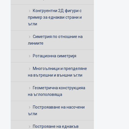
Конгруентни 2Д фигури с
пример за еднакви страни и
ъгли
Симетрия по отношние на
линиите
Ротационна симетријя
Многоълници и препделяне
на вътрешни и външни ъгли
Геометрична конструкцияа
на ъглополовяща
Построяаване на насочени
ъгли
Построяане на еднакъв