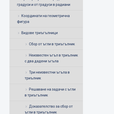
градуси и от градуси в радиани
Координати на геометрична
фигура
Видове триъгълници
Сбор от ъгли в триъгълник
Неизвестен ъгъл в триълник
с два дадени ъгъла
Три неизвестни ъгъла в
триълник
Решаване на задачи с ъгли
в триъгълник
Доказателство за сбор от
ъгли в триъгълник