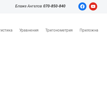
facebook
youtube
Блаже Ангелов
070-850-840
тистика
Уравнения
Тригонометрия
Приложна