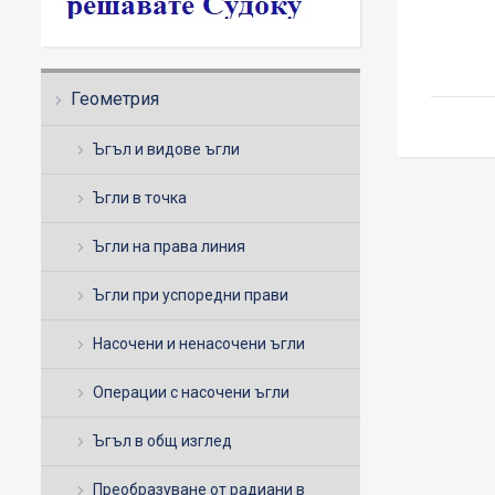
Геометрия
Ъгъл и видове ъгли
Ъгли в точка
Ъгли на права линия
Ъгли при успоредни прави
Насочени и ненасочени ъгли
Операции с насочени ъгли
Ъгъл в общ изглед
Преобразуване от радиани в