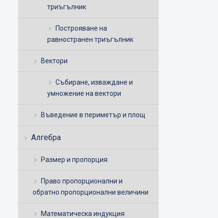
триъгълник
Построяване на
равностранен триъгълник
Вектори
Събиране, изваждане и
умножение на вектори
Въведение в периметър и площ
Алгебра
Размер и пропорция
Право пропорционални и
обратно пропорционални величини
Математическа индукция