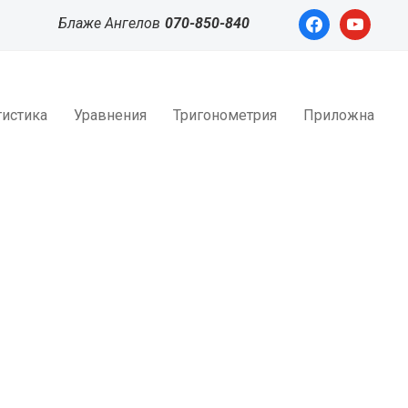
facebook
youtube
Блаже Ангелов
070-850-840
тистика
Уравнения
Тригонометрия
Приложна