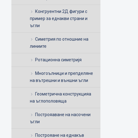
Конгруентни 2Д фигури с
пример за еднакви страни и
ъгли
Симетрия по отношние на
линиите
Ротационна симетријя
Многоълници и препделяне
на вътрешни и външни ъгли
Геометрична конструкцияа
на ъглополовяща
Построяаване на насочени
ъгли
Построяане на еднакъв