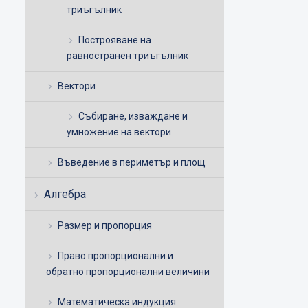
триъгълник
Построяване на
равностранен триъгълник
Вектори
Събиране, изваждане и
умножение на вектори
Въведение в периметър и площ
Алгебра
Размер и пропорция
Право пропорционални и
обратно пропорционални величини
Математическа индукция