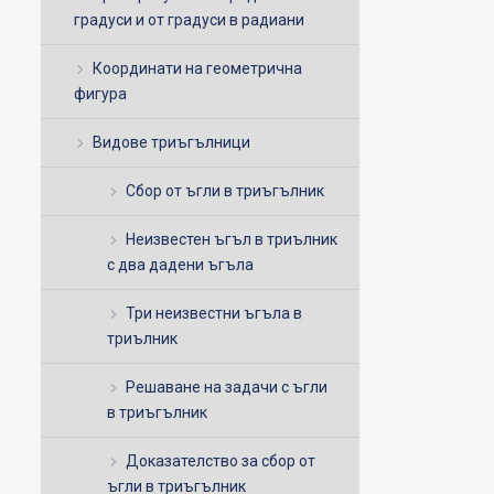
градуси и от градуси в радиани
Координати на геометрична
фигура
Видове триъгълници
Сбор от ъгли в триъгълник
Неизвестен ъгъл в триълник
с два дадени ъгъла
Три неизвестни ъгъла в
триълник
Решаване на задачи с ъгли
в триъгълник
Доказателство за сбор от
ъгли в триъгълник