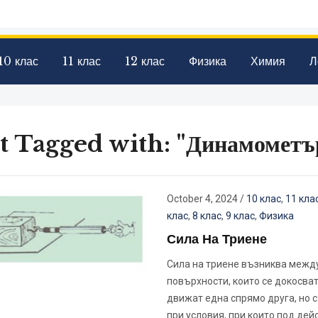
10 клас
11 клас
12 клас
Физика
Химия
Л
t Tagged with: "Динамометъ
October 4, 2024
/
10 клас
,
11 кла
клас
,
8 клас
,
9 клас
,
Физика
Сила На Триене
Сила на триене възниква межд
повърхности, които се докосват
движат една спрямо друга, но 
при условия, при които под дей