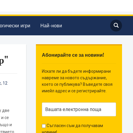
огически игри
Най-нови
Абонирайте се за новини!
р"
Искате ли да бъдете информирани
навреме за новото съдържание,
с
,
12
което се публикува? Въведете своя
имейл адрес и се регистрирайте.
у две
 и се
също и
Съгласен съм да получавам
ствието
новини!