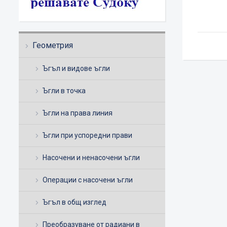
Геометрия
Ъгъл и видове ъгли
Ъгли в точка
Ъгли на права линия
Ъгли при успоредни прави
Насочени и ненасочени ъгли
Операции с насочени ъгли
Ъгъл в общ изглед
Преобразуване от радиани в