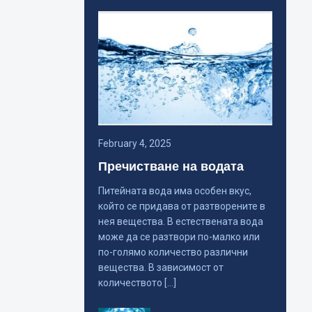
February 4, 2025
Пречистване на водата
Питейната вода има особен вкус,
който се придава от разтворените в
нея вещества. В естествената вода
може да се разтвори по-малко или
по-голямо количество различни
вещества. В зависимост от
количеството […]